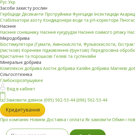
Рус
Укр
Засоби захисту рослин
Гербіциди
Десиканти
Протруйники
Фунгіциди
Інсектициди
Акари
Стабілізатори азоту
Кондиціонери води та pH-коректори
Пінога
Насіння
Насіння соняшнику
Насіння кукурудзи
Насіння озимого ріпаку
Нас
Мікродобрива
Біостимулятори (Гумати, Амінокислоти, Фульвокислоти, Екстра
(листкові)
Кореневе підживлення (ґрунтові)
Передпосівна обробк
Кристалічні та порошкові
Гелеві та суспензійні
Мінеральні добрива
Комплексні добрива
Азотні добрива
Калійні добрива
Магнієві д
Сільгосптехніка
Глибокорозпушувачі
Вхід в кабінет
Замовити дзвінок
(095) 502-53-44
(096) 502-53-44
Кредитування
Про компанію
Новини
Доставка і оплата
Як замовити
Обмін і по