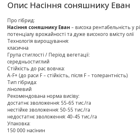
Опис
Насіння соняшнику Еван
Про гібрид:
Насіння соняшнику Еван
– висока рентабельність у р
потенціалу врожайності та дуже високого вмісту олії
Технологія вирощування:
класична
Група стиглості / Період вегетації:
середньостиглий
Стійкість до рас вовчка:
A-F+ (до раси F – стійкість, після F – толерантність)
Тип гібрида:
лінолевий
Рекомендована норма висіву:
достатнє зволоження: 55-65 тис./га
нестійке зволоження: 50-55 тис./га
недостатнє зволоження: 40-45 тис./га
Упаковка:
150 000 насінин