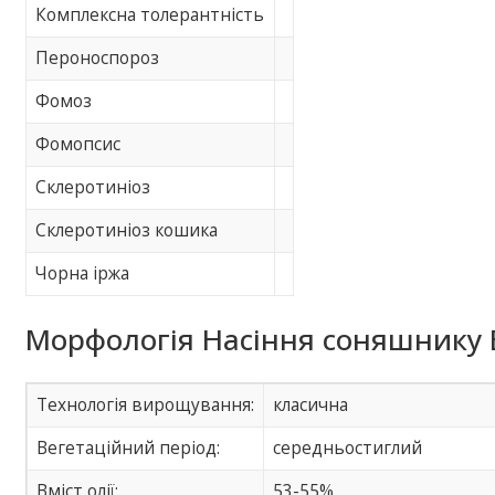
Комплексна толерантність
Пероноспороз
Фомоз
Фомопсис
Склеротиніоз
Склеротиніоз кошика
Чорна іржа
Морфологія Насіння соняшнику 
Технологія вирощування:
класична
Вегетаційний період:
середньостиглий
Вміст олії:
53-55%