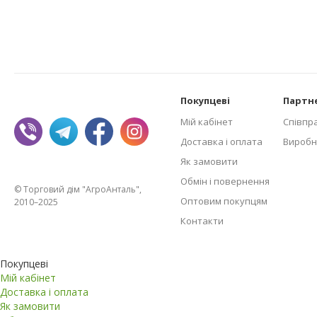
Покупцеві
Партн
Мій кабінет
Співпр
Доставка і оплата
Виробн
Як замовити
Обмін і повернення
© Торговий дім "АгроАнталь",
Оптовим покупцям
2010–2025
Контакти
Покупцеві
Мій кабінет
Доставка і оплата
Як замовити