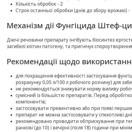
Кількість обробок - 2
Строк останньої обробки (днів до збору врожаю) -
Механізм дії Фунгіцида Штеф-ци
Діючі речовини препарату інгібують біосинтез ергос
загибелі клітин патогену, та пригнічує спороутворення
Рекомендації щодо використан
для покращення ефективності застосування фунг
розрахунку 0,05 л/100 л робочого розчину) для за
не рекомендується знижувати норму виливу робоч
сумісний із більшістю препаратів. Перед обробіт
компонентів;
застосовувати превентивно або при появі перших
препарат не можна застосовувати у спекотливі дн
рекомендовано проводити обприскування при темп
ранкові (до 10) і вечірні (після 18) години при мін