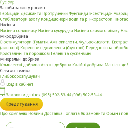
Рус
Укр
Засоби захисту рослин
Гербіциди
Десиканти
Протруйники
Фунгіциди
Інсектициди
Акари
Стабілізатори азоту
Кондиціонери води та pH-коректори
Пінога
Насіння
Насіння соняшнику
Насіння кукурудзи
Насіння озимого ріпаку
Нас
Мікродобрива
Біостимулятори (Гумати, Амінокислоти, Фульвокислоти, Екстра
(листкові)
Кореневе підживлення (ґрунтові)
Передпосівна обробк
Кристалічні та порошкові
Гелеві та суспензійні
Мінеральні добрива
Комплексні добрива
Азотні добрива
Калійні добрива
Магнієві д
Сільгосптехніка
Глибокорозпушувачі
Вхід в кабінет
Замовити дзвінок
(095) 502-53-44
(096) 502-53-44
Кредитування
Про компанію
Новини
Доставка і оплата
Як замовити
Обмін і по