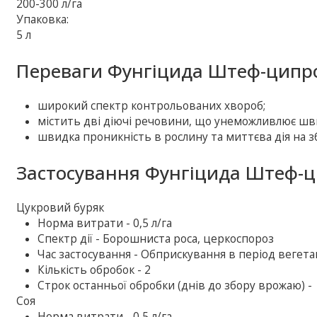
200-300 л/га
Упаковка:
5 л
Переваги Фунгіцида Штеф-ципро
широкий спектр контрольованих хвороб;
містить дві діючі речовини, що унеможливлює шв
швидка проникність в рослину та миттєва дія на з
Застосування Фунгіцида Штеф-ц
Цукровий буряк
Норма витрати - 0,5 л/га
Спектр дії - Борошниста роса, церкоспороз
Час застосування - Обприскування в період вегетац
Кількість обробок - 2
Строк останньої обробки (днів до збору врожаю) -
Соя
Норма витрати - 0,5 л/га