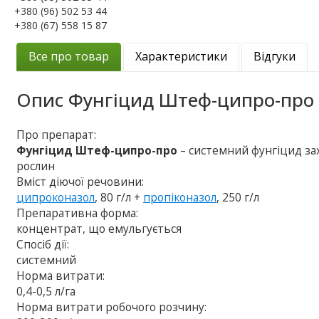
+380 (96) 502 53 44
+380 (67) 558 15 87
Все про товар
Характеристики
Відгуки
Опис
Фунгіцид Штеф-ципро-про
Про препарат:
Фунгіцид Штеф-ципро-про
– системний фунгіцид захи
рослин
Вміст діючої речовини:
ципроконазол
, 80 г/л +
пропіконазол
, 250 г/л
Препаративна форма:
концентрат, що емульгується
Спосіб дії:
системний
Норма витрати:
0,4-0,5 л/га
Норма витрати робочого розчину: