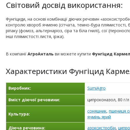
Світовий досвід використання:
Фунгіциди, на основі комбінації діючих речовин «азоксистробі
контролю хвороб ячменю (сітчата, темно-бура плямистості, б
ріпаку (фомоз, альтернаріоз, сіра та біла гнилі), сої (перонос
інші плямистості листя, іржа).
В компанії
АгроАнталь
ви можете купити
Фунгіцид Кармел
Характеристики
Фунгіцид Карме
Виробник:
SumiAgro
Вміст діючої речовини:
ципроконазол, 80 г/л 
соняшник
,
пшениця о
Культура:
ячмінь ярий
Діюча речовина:
азоксистробін
,
ципро