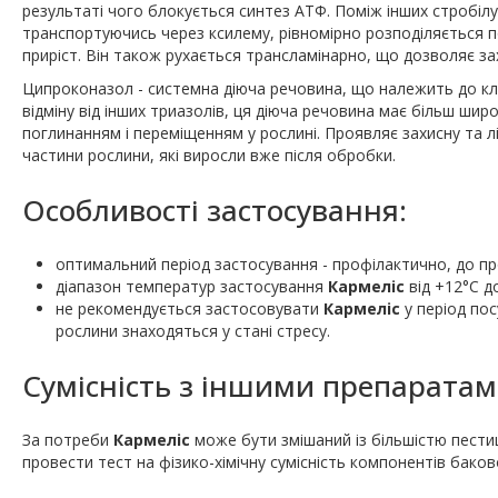
результаті чого блокується синтез АТФ. Поміж інших стробілу
транспортуючись через ксилему, рівномірно розподіляється по
приріст. Він також рухається трансламінарно, що дозволяє за
Ципроконазол - системна діюча речовина, що належить до класу
відміну від інших триазолів, ця діюча речовина має більш шир
поглинанням і переміщенням у рослині. Проявляє захисну та лі
частини рослини, які виросли вже після обробки.
Особливості застосування:
оптимальний період застосування - профілактично, до п
діапазон температур застосування
Кармеліс
від +12°С д
не рекомендується застосовувати
Кармеліс
у період по
рослини знаходяться у стані стресу.
Сумісність з іншими препаратам
За потреби
Кармеліс
може бути змішаний із більшістю пести
провести тест на фізико-хімічну сумісність компонентів баково