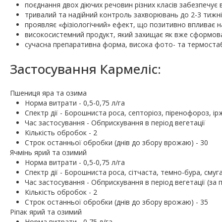
поєднання двох діючих речовин різних класів забезпечує
тривалий та надійний контроль захворювань до 2-3 тижні
проявляє «фізіологічний» ефект, що позитивно впливає
високосистемний продукт, який захищає як вже сформован
сучасна препаративна форма, висока фото- та термостаб
Застосування Кармеліс:
Пшениця яра та озима
Норма витрати - 0,5-0,75 л/га
Спектр дії - Борошниста роса, септоріоз, піренофороз, ір
Час застосування - Обприскування в період вегетації
Кількість обробок - 2
Строк останньої обробки (днів до збору врожаю) - 30
Ячмінь ярий та озимий
Норма витрати - 0,5-0,75 л/га
Спектр дії - Борошниста роса, сітчаста, темно-бура, смуг
Час застосування - Обприскування в період вегетації (за
Кількість обробок - 2
Строк останньої обробки (днів до збору врожаю) - 35
Ріпак ярий та озимий
Норма витрати - 0,75 л/га