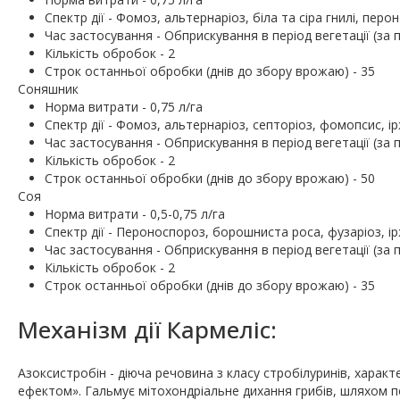
Спектр дії - Фомоз, альтернаріоз, біла та сіра гнилі, пер
Час застосування - Обприскування в період вегетації (за
Кількість обробок - 2
Строк останньої обробки (днів до збору врожаю) - 35
Соняшник
Норма витрати - 0,75 л/га
Спектр дії - Фомоз, альтернаріоз, септоріоз, фомопсис, 
Час застосування - Обприскування в період вегетації (за
Кількість обробок - 2
Строк останньої обробки (днів до збору врожаю) - 50
Соя
Норма витрати - 0,5-0,75 л/га
Спектр дії - Пероноспороз, борошниста роса, фузаріоз, і
Час застосування - Обприскування в період вегетації (за
Кількість обробок - 2
Строк останньої обробки (днів до збору врожаю) - 35
Механiзм дії Кармеліс:
Азоксистробін - діюча речовина з класу стробілуринів, хара
ефектом». Гальмує мітохондріальне дихання грибів, шляхом 