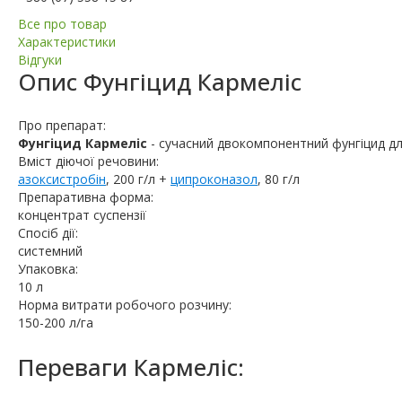
Все про товар
Характеристики
Відгуки
Опис
Фунгіцид Кармеліс
Про препарат:
Фунгіцид Кармеліс
- сучасний двокомпонентний фунгіцид д
Вміст діючої речовини:
азоксистробін
, 200 г/л +
ципроконазол
, 80 г/л
Препаративна форма:
концентрат суспензії
Спосіб дії:
системний
Упаковка:
10 л
Норма витрати робочого розчину:
150-200 л/га
Переваги Кармеліс: