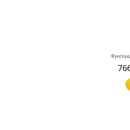
Фунгіци
76