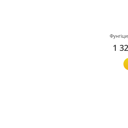
Фунгіци
1 3