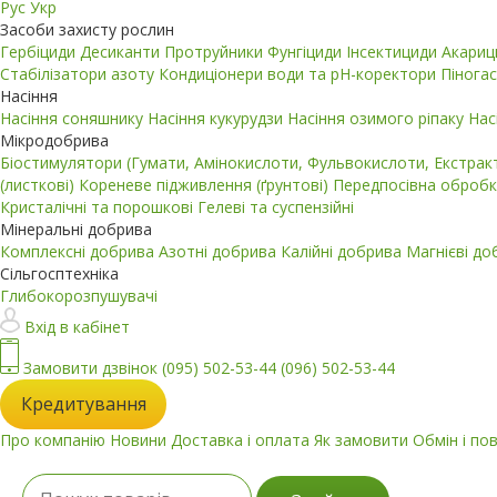
Рус
Укр
Засоби захисту рослин
Гербіциди
Десиканти
Протруйники
Фунгіциди
Інсектициди
Акари
Стабілізатори азоту
Кондиціонери води та pH-коректори
Пінога
Насіння
Насіння соняшнику
Насіння кукурудзи
Насіння озимого ріпаку
Нас
Мікродобрива
Біостимулятори (Гумати, Амінокислоти, Фульвокислоти, Екстра
(листкові)
Кореневе підживлення (ґрунтові)
Передпосівна обробк
Кристалічні та порошкові
Гелеві та суспензійні
Мінеральні добрива
Комплексні добрива
Азотні добрива
Калійні добрива
Магнієві д
Сільгосптехніка
Глибокорозпушувачі
Вхід в кабінет
Замовити дзвінок
(095) 502-53-44
(096) 502-53-44
Кредитування
Про компанію
Новини
Доставка і оплата
Як замовити
Обмін і по