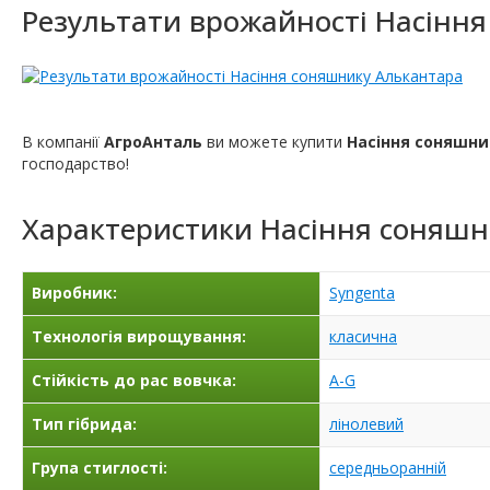
Результати врожайності Насінн
В компанії
АгроАнталь
ви можете купити
Насіння соняшни
господарство!
Характеристики
Насіння соняшн
Виробник:
Syngenta
Технологія вирощування:
класична
Стійкість до рас вовчка:
A-G
Тип гібрида:
лінолевий
Група стиглості:
середньоранній