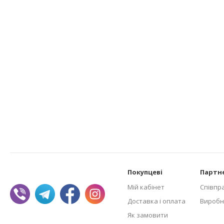
Покупцеві
Партн
Мій кабінет
Співпр
Доставка і оплата
Виробн
Як замовити