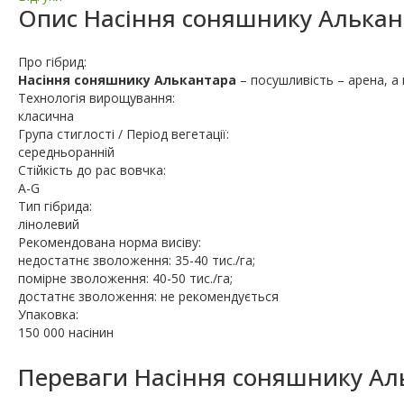
Опис
Насіння соняшнику Алькан
Про гібрид:
Насіння соняшнику Алькантара
– посушливість – арена, а
Технологія вирощування:
класична
Група стиглості / Період вегетації:
середньоранній
Стійкість до рас вовчка:
A-G
Тип гібрида:
лінолевий
Рекомендована норма висіву:
недостатнє зволоження: 35-40 тис./га;
помірне зволоження: 40-50 тис./га;
достатнє зволоження: не рекомендується
Упаковка:
150 000 насінин
Переваги Насіння соняшнику Ал