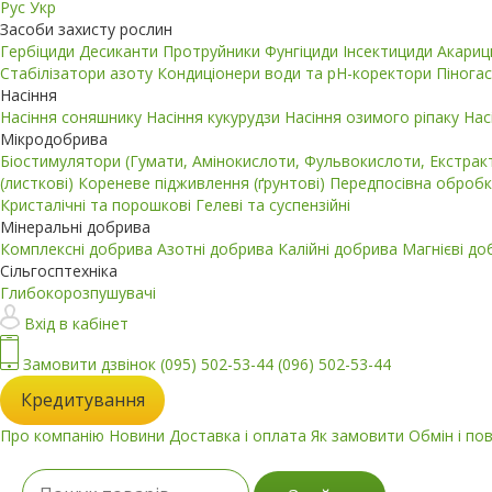
Рус
Укр
Засоби захисту рослин
Гербіциди
Десиканти
Протруйники
Фунгіциди
Інсектициди
Акари
Стабілізатори азоту
Кондиціонери води та pH-коректори
Пінога
Насіння
Насіння соняшнику
Насіння кукурудзи
Насіння озимого ріпаку
Нас
Мікродобрива
Біостимулятори (Гумати, Амінокислоти, Фульвокислоти, Екстра
(листкові)
Кореневе підживлення (ґрунтові)
Передпосівна обробк
Кристалічні та порошкові
Гелеві та суспензійні
Мінеральні добрива
Комплексні добрива
Азотні добрива
Калійні добрива
Магнієві д
Сільгосптехніка
Глибокорозпушувачі
Вхід в кабінет
Замовити дзвінок
(095) 502-53-44
(096) 502-53-44
Кредитування
Про компанію
Новини
Доставка і оплата
Як замовити
Обмін і по