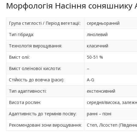
Морфологія Насіння соняшнику 
Група стиглості / Період вегетації:
середньоранній
Тип гібрида:
лінолевий
Технологія вирощування:
класичний
Вміст олії:
50-51 %
Вміст олеїнової кислоти:
–
Стійкість до вовчка (раси):
A-G
Тип адаптивності:
екстенсивний
Висота рослин:
середня/висока, залеж
Адаптивність до термінів посіву:
ранні – пізні
Рекомендованi зони вирощування:
Степ, Лісостеп (Південн