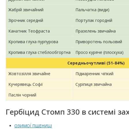
Жабрій звичайний
Пальчатка (види)
Зірочник середній
Портулак городній
Канатник Теофраста
Празелень звичайна
Кропива глуха пурпурова
Приворотень польовий
Кропива глуха стеблообгортна
Просо куряче (плоскуха)
Середньочутливі (51-84%)
Жовтозілля звичайне
Підмаренник чіпкий
Кучерявець Софії
Суріпиця звичайна
Паслін чорний
Гербіцид Стомп 330 в системі зах
ОЗИМОЇ ПШЕНИЦІ