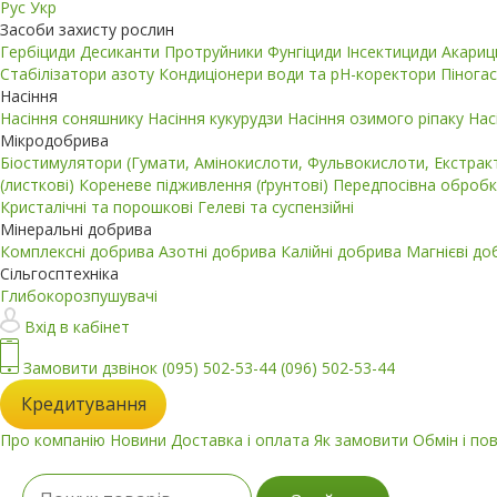
Рус
Укр
Засоби захисту рослин
Гербіциди
Десиканти
Протруйники
Фунгіциди
Інсектициди
Акари
Стабілізатори азоту
Кондиціонери води та pH-коректори
Пінога
Насіння
Насіння соняшнику
Насіння кукурудзи
Насіння озимого ріпаку
Нас
Мікродобрива
Біостимулятори (Гумати, Амінокислоти, Фульвокислоти, Екстра
(листкові)
Кореневе підживлення (ґрунтові)
Передпосівна обробк
Кристалічні та порошкові
Гелеві та суспензійні
Мінеральні добрива
Комплексні добрива
Азотні добрива
Калійні добрива
Магнієві д
Сільгосптехніка
Глибокорозпушувачі
Вхід в кабінет
Замовити дзвінок
(095) 502-53-44
(096) 502-53-44
Кредитування
Про компанію
Новини
Доставка і оплата
Як замовити
Обмін і по