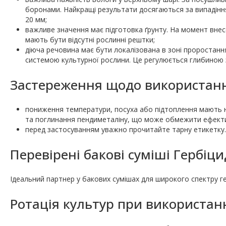
боронами. Найкращі результати досягаються за випадіння
20 мм;
важливе значення має підготовка ґрунту. На момент внес
мають бути відсутні рослинні рештки;
діюча речовина має бути локалізована в зоні проростання
системою культурної рослини. Це регулюється глибиною 
Застереження щодо використанн
пониження температури, посуха або підтоплення мають нег
та поглинання пендиметаліну, що може обмежити ефект
перед застосуванням уважно прочитайте тарну етикетку.
Перевірені бакові суміші Гербіц
Ідеальний партнер у бакових сумішах для широкого спектру гер
Ротація культур при використанн