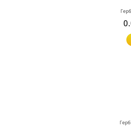
Герб
0
Герб