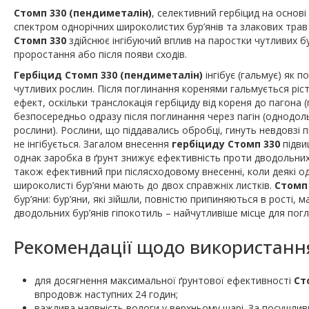
Стомп 330 (пендиметалін)
, селективний гербіцид на основі
спектром однорічних широколистих бур’янів та злакових трав
Стомп 330
здійснює інгібуючий вплив на паростки чутливих бур
проростання або після появи сходів.
Гербіцид Стомп 330 (пендиметалін)
інгібує (гальмує) як п
чутливих рослин. Після поглинання коренями гальмується ріст я
ефект, оскільки транслокація гербіциду від кореня до пагона 
безпосередньо одразу після поглинання через пагін (однодольн
рослини). Рослини, що піддавались обробці, гинуть невдовзі п
не інгібується. Загалом внесення
гербіциду Стомп 330
підви
однак заробка в ґрунт знижує ефективність проти дводольни
також ефективний при післясходовому внесенні, коли деякі одно
широколисті бур’яни мають до двох справжніх листків.
Стомп
бур’яни: бур’яни, які зійшли, повністю припиняються в рості, м
дводольних бур’янів гіпокотиль – найчутливіше місце для пог
Рекомендації щодо використанн
для досягнення максимальної ґрунтової ефективності
Ст
впродовж наступних 24 годин;
важлива наявність вологи у верхньому шарі. За посушли