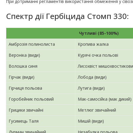
При дотриманні регламентів використання обмеження у сівозмі
Спектр дії Гербіцида Стомп 330:
Чутливі (85-100%)
Амброзія полинолиста
Кропива жалка
Вероніка (види)
Курячі очка польові
Волошка синя
Лисохвіст мишохвостиков
Гірчак (види)
Лобода (види)
Гірчиця польова
Лутига (види)
Горобейник польовий
Мак-самосійка (мак дикий)
Грицики звичайні
Метлюг звичайний
Гусимець Таля
Мишій (види)
Дурман звичайний
Незабудка польова