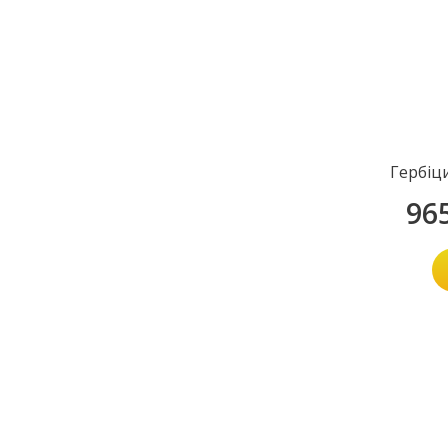
Гербіц
96