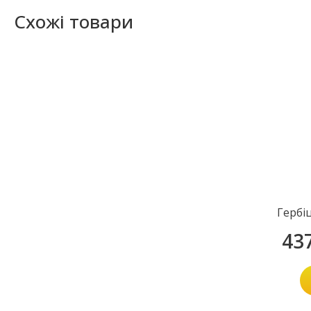
Схожі товари
Гербі
43