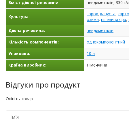
Вміст діючої речовини:
пендиметалін, 330 г/
горох
,
капуста
,
карт
Культура:
озима
,
пшениця яра
,
Діюча речовина:
пендиметалін
Кількість компонентів:
однокомпонентний
Упаковка:
10 л
Країна виробник:
Німеччина
Відгуки про продукт
Оцініть товар