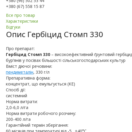
+380 (96) 502 53 44
+380 (67) 558 15 87
Все про товар
Характеристики
Відгуки
Опис
Гербіцид Стомп 330
Про препарат:
Гербіцид Стомп 330
– високоефективний ґрунтовий гербіци
бур’янів у посівах більшості сільськогосподарських культур
Вміст діючої речовини:
пендиметалін
, 330 г/л
Препаративна форма:
концентрат, що емульгується (КЕ)
Спосіб дії:
системний
Норма витрати:
2,0-6,0 л/га
Норма витрати робочого розчину:
200-400 л/га
Гарантійний термін зберігання:
60 місяців при температурі від -5…+40°C