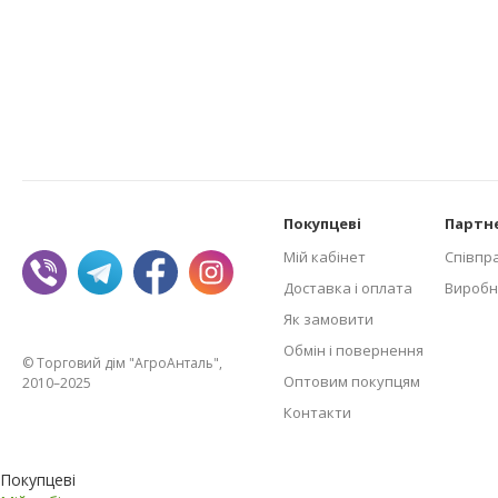
Покупцеві
Партн
Мій кабінет
Співпр
Доставка і оплата
Виробн
Як замовити
Обмін і повернення
© Торговий дім "АгроАнталь",
Оптовим покупцям
2010–2025
Контакти
Покупцеві