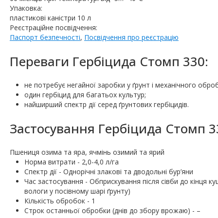
Упаковка:
пластикові каністри 10 л
Реєстраційне посвідчення:
Паспорт безпечності
,
Посвідчення про реєстрацію
Переваги Гербіцида Стомп 330:
не потребує негайної заробки у ґрунт і механічного оброб
один гербіцид для багатьох культур;
найширший спектр дії серед ґрунтових гербіцидів.
Застосування Гербіцида Стомп 3
Пшениця озима та яра, ячмінь озимий та ярий
Норма витрати - 2,0-4,0 л/га
Спектр дії - Однорічні злакові та дводольні бур’яни
Час застосування - Обприскування після сівби до кінця к
вологи у посівному шарі ґрунту)
Кількість обробок - 1
Строк останньої обробки (днів до збору врожаю) - –