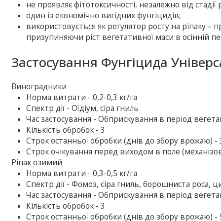
не проявляє фітотоксичності, незалежно від стадії
один із економічно вигідних фунгіцидів;
використовується як регулятор росту на ріпаку – п
призупиняючи ріст вегетативної маси в осінній пе
Застосування Фунгіцида Універса
Виноградники
Норма витрати - 0,2-0,3 кг/га
Спектр дії - Оїдіум, сіра гниль
Час застосування - Обприскування в період вегетац
Кількість обробок - 3
Строк останньої обробки (днів до збору врожаю) - 
Строк очікування перед виходом в поле (механізова
Ріпак озимий
Норма витрати - 0,3-0,5 кг/га
Спектр дії - Фомоз, сіра гниль, борошниста роса, 
Час застосування - Обприскування в період вегетац
Кількість обробок - 3
Строк останньої обробки (днів до збору врожаю) - 