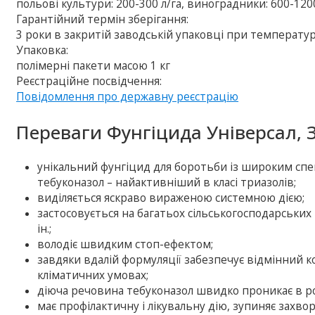
польові культури: 200-300 л/га, виноградники: 600-1200
Гарантійний термін зберігання:
3 роки в закритій заводській упаковці при температурі
Упаковка:
полімерні пакети масою 1 кг
Реєстраційне посвідчення:
Повідомлення про державну реєстрацію
Переваги Фунгіцида Універсал, 
унікальний фунгіцид для боротьби із широким спе
тебуконазол – найактивніший в класі триазолів;
виділяється яскраво вираженою системною дією;
застосовується на багатьох сільськогосподарських к
ін.;
володіє швидким стоп-ефектом;
завдяки вдалій формуляції забезпечує відмінний 
кліматичних умовах;
діюча речовина тебуконазол швидко проникає в р
має профілактичну і лікувальну дію, зупиняє захво