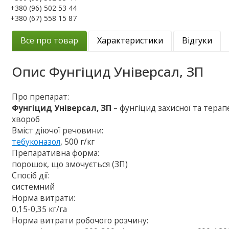
+380 (96) 502 53 44
+380 (67) 558 15 87
Все про товар
Характеристики
Відгуки
Опис
Фунгіцид Універсал, ЗП
Про препарат:
Фунгіцид Універсал, ЗП
– фунгіцид захисної та терап
хвороб
Вміст діючої речовини:
тебуконазол
, 500 г/кг
Препаративна форма:
порошок, що змочується (ЗП)
Спосіб дії:
системний
Норма витрати:
0,15-0,35 кг/га
Норма витрати робочого розчину: