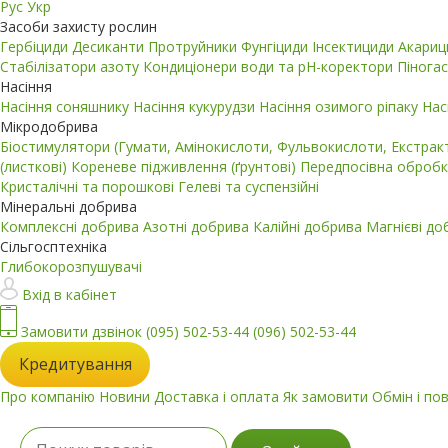
Рус
Укр
Засоби захисту рослин
Гербіциди
Десиканти
Протруйники
Фунгіциди
Інсектициди
Акари
Стабілізатори азоту
Кондиціонери води та pH-коректори
Пінога
Насіння
Насіння соняшнику
Насіння кукурудзи
Насіння озимого ріпаку
Нас
Мікродобрива
Біостимулятори (Гумати, Амінокислоти, Фульвокислоти, Екстра
(листкові)
Кореневе підживлення (ґрунтові)
Передпосівна обробк
Кристалічні та порошкові
Гелеві та суспензійні
Мінеральні добрива
Комплексні добрива
Азотні добрива
Калійні добрива
Магнієві д
Сільгосптехніка
Глибокорозпушувачі
Вхід в кабінет
Замовити дзвінок
(095) 502-53-44
(096) 502-53-44
Кредитування
Про компанію
Новини
Доставка і оплата
Як замовити
Обмін і по