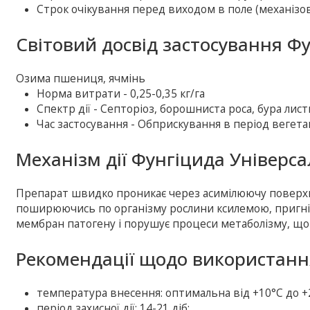
Строк очікування перед виходом в поле (механізов
Світовий досвід застосування Фу
Озима пшениця, ячмінь
Норма витрати - 0,25-0,35 кг/га
Спектр дії - Септоріоз, борошниста роса, бура лист
Час застосування - Обприскування в період вегетац
Механізм дії Фунгіцида Універса
Препарат швидко проникає через асимілюючу поверхн
поширюючись по організму рослини ксилемою, пригніч
мембран патогену і порушує процеси метаболізму, що
Рекомендації щодо використанн
температура внесення: оптимальна від +10°С до +
період захисної дії: 14-21 діб;