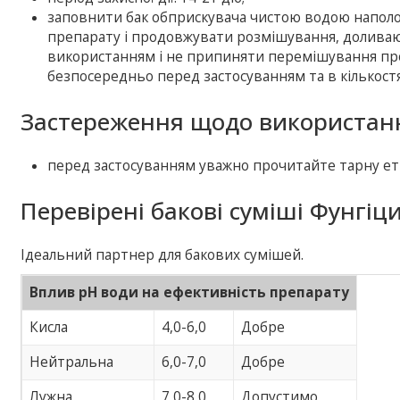
заповнити бак обприскувача чистою водою наполов
препарату і продовжувати розмішування, долива
використанням і не припиняти перемішування про
безпосередньо перед застосуванням та в кількос
Застереження щодо використанн
перед застосуванням уважно прочитайте тарну ет
Перевірені бакові суміші Фунгіци
Ідеальний партнер для бакових сумішей.
Вплив pH води на ефективність препарату
Кисла
4,0-6,0
Добре
Нейтральна
6,0-7,0
Добре
Лужна
7,0-8,0
Допустимо