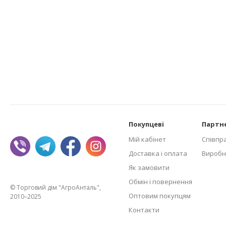
Покупцеві
Партн
Мій кабінет
Співпр
Доставка і оплата
Виробн
Як замовити
Обмін і повернення
© Торговий дім "АгроАнталь",
Оптовим покупцям
2010–2025
Контакти