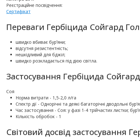
Реєстраційне посвідчення:
Сертифікат
Переваги Гербіцида Сойгард Гол
швидко вбиває бурʼяни;
відсутня резистентність;
нешкідливий для бджіл;
швидко розкладається під дією світла.
Застосування Гербіцида Сойгард
Соя
Норма витрати - 1,5-2,0 л/га
Спектр дії - Однорічні та деякі багаторічні дводольні бур’
Час застосування - Соя: у фазі 1-4 трійчастих листки; бурʼя
Кількість обробок - 1
Світовий досвід застосування Ге