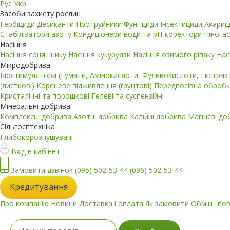
Рус
Укр
Засоби захисту рослин
Гербіциди
Десиканти
Протруйники
Фунгіциди
Інсектициди
Акари
Стабілізатори азоту
Кондиціонери води та pH-коректори
Пінога
Насіння
Насіння соняшнику
Насіння кукурудзи
Насіння озимого ріпаку
Нас
Мікродобрива
Біостимулятори (Гумати, Амінокислоти, Фульвокислоти, Екстра
(листкові)
Кореневе підживлення (ґрунтові)
Передпосівна обробк
Кристалічні та порошкові
Гелеві та суспензійні
Мінеральні добрива
Комплексні добрива
Азотні добрива
Калійні добрива
Магнієві д
Сільгосптехніка
Глибокорозпушувачі
Вхід в кабінет
Замовити дзвінок
(095) 502-53-44
(096) 502-53-44
Кредитування
Про компанію
Новини
Доставка і оплата
Як замовити
Обмін і по