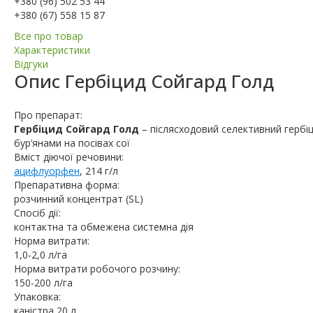
+380 (96) 502 53 44
+380 (67) 558 15 87
Все про товар
Характеристики
Відгуки
Опис
Гербіцид Сойгард Голд
Про препарат:
Гербіцид Сойгард Голд
– післясходовий селективний гербі
бур’янами на посівах coї
Вміст діючої речовини:
ацифлуорфен
, 214 г/л
Препаративна форма:
розчинний концентрат (SL)
Спосіб дії:
контактна та обмежена системна дія
Норма витрати:
1,0-2,0 л/га
Норма витрати робочого розчину:
150-200 л/га
Упаковка:
каністра 20 л