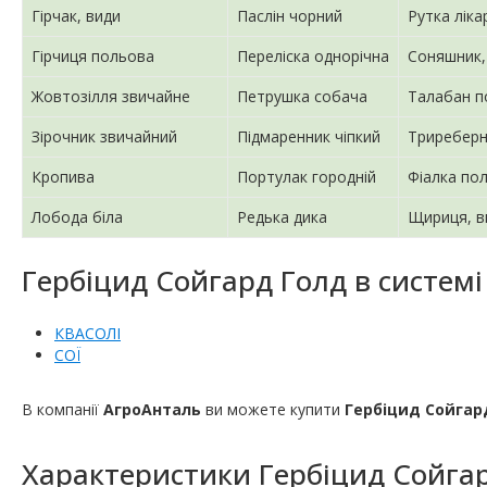
Гірчак, види
Паслін чорний
Рутка ліка
Гірчиця польова
Переліска однорічна
Соняшник,
Жовтозілля звичайне
Петрушка собача
Талабан п
Зірочник звичайний
Підмаренник чіпкий
Триреберн
Кропива
Портулак городній
Фіалка по
Лобода біла
Редька дика
Щириця, в
Гербіцид Сойгард Голд в системі
КВАСОЛІ
СОЇ
В компанії
АгроАнталь
ви можете купити
Гербіцид Сойгар
Характеристики
Гербіцид Сойга