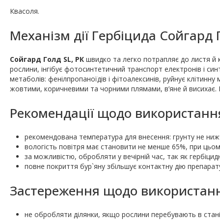
Квасоля.
Механізм дії Гербіцида Сойгард 
Сойгард Голд SL, РК
швидко та легко потрапляє до листя й к
рослини, інгібує фотосинтетичний транспорт електронів і син
метаболів: фенілпропаноїдів і фітоалексинів, руйнує клітинну
жовтими, коричневими та чорними плямами, в’яне й висихає. П
Рекомендації щодо використанн
рекомендована температура для внесення: грунту не нижче 
вологість повітря має становити не менше 65%, при цьом
за можливістю, обробляти у вечірній час, так як гербіцид
повне покриття бур`яну збільшує контактну дію препарат
Застереження щодо використанн
не обробляти ділянки, якщо рослини перебувають в стані