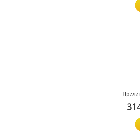
Прилип
31