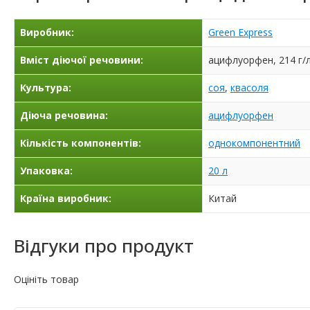
Виробник:
Green Express
Вміст діючої речовини:
ацифлуорфен, 214 г/
Культура:
соя
,
квасоля
Діюча речовина:
ацифлуорфен
Кількість компонентів:
однокомпонентний
Упаковка:
20 л
Країна виробник:
Китай
Відгуки про продукт
Оцініть товар