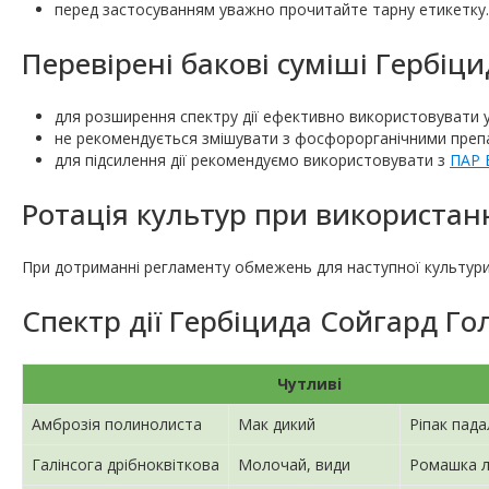
перед застосуванням уважно прочитайте тарну етикетку.
Перевірені бакові суміші Гербіц
для розширення спектру дії ефективно використовувати у
не рекомендується змішувати з фосфорорганічними преп
для підсилення дії рекомендуємо використовувати з
ПАР 
Ротація культур при використанн
При дотриманні регламенту обмежень для наступної культури
Спектр дії Гербіцида Сойгард Го
Чутливі
Амброзія полинолиста
Мак дикий
Ріпак пад
Галінсога дрібноквіткова
Молочай, види
Ромашка л