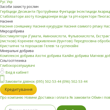
Рус
Укр
Засоби захисту рослин
Гербіциди
Десиканти
Протруйники
Фунгіциди
Інсектициди
Акари
Стабілізатори азоту
Кондиціонери води та pH-коректори
Пінога
Насіння
Насіння соняшнику
Насіння кукурудзи
Насіння озимого ріпаку
Нас
Мікродобрива
Біостимулятори (Гумати, Амінокислоти, Фульвокислоти, Екстра
(листкові)
Кореневе підживлення (ґрунтові)
Передпосівна обробк
Кристалічні та порошкові
Гелеві та суспензійні
Мінеральні добрива
Комплексні добрива
Азотні добрива
Калійні добрива
Магнієві д
Сільгосптехніка
Глибокорозпушувачі
Вхід в кабінет
Замовити дзвінок
(095) 502-53-44
(096) 502-53-44
Кредитування
Про компанію
Новини
Доставка і оплата
Як замовити
Обмін і по