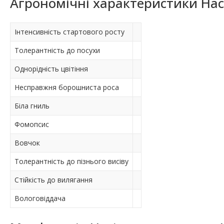
Агрономічні характеристики На
Інтенсивність стартового росту
Толерантність до посухи
Однорідність цвітіння
Hесправжня борошниста роса
Біла гниль
Фомопсис
Вовчок
Толерантність до пізнього висіву
Стійкість до вилягання
Вологовіддача