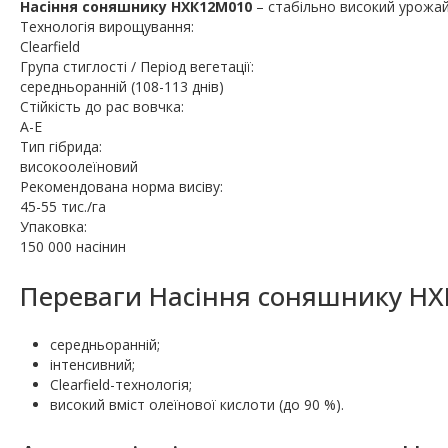
Насіння соняшнику НХК12М010
– стабільно високий урожа
Технологія вирощування:
Clearfield
Група стиглості / Період вегетації:
середньоранній (108-113 днів)
Стійкість до рас вовчка:
A-E
Тип гібрида:
високоолеїновий
Рекомендована норма висіву:
45-55 тис./га
Упаковка:
150 000 насінин
Переваги Насіння соняшнику НХ
середньоранній;
інтенсивний;
Clearfield-технологія;
високий вміст олеїнової кислоти (до 90 %).