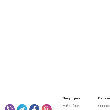
Покупцеві
Партн
Мій кабінет
Співпр