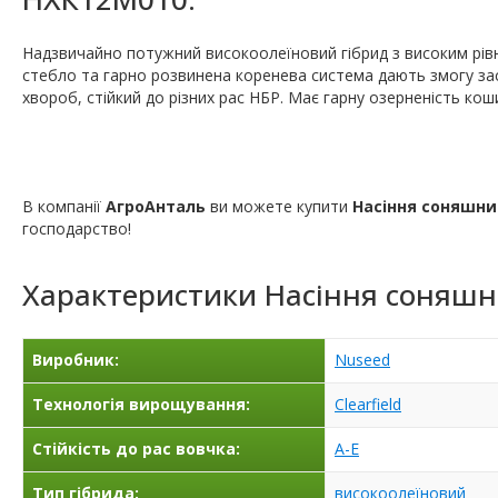
Надзвичайно потужний високоолеїновий гібрид з високим рівн
стебло та гарно розвинена коренева система дають змогу за
хвороб, стійкий до різних рас НБР. Має гарну озерненість кош
В компанії
АгроАнталь
ви можете купити
Насіння соняшни
господарство!
Характеристики
Насіння соняш
Виробник:
Nuseed
Технологія вирощування:
Clearfield
Стійкість до рас вовчка:
A-E
Тип гібрида:
високоолеїновий