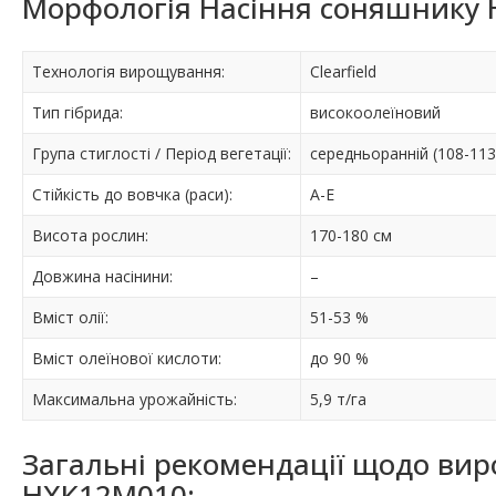
Морфологія Насіння соняшнику
Технологія вирощування:
Clearfield
Тип гібрида:
високоолеїновий
Група стиглості / Період вегетації:
середньоранній (108-113
Стійкість до вовчка (раси):
A-E
Висота рослин:
170-180 см
Довжина насінини:
–
Вміст олії:
51-53 %
Вміст олеїнової кислоти:
до 90 %
Максимальна урожайність:
5,9 т/га
Загальні рекомендації щодо ви
НХК12М010: