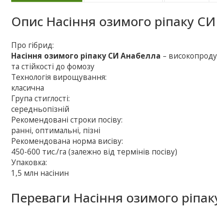
Опис
Насіння озимого ріпаку С
Про гібрид:
Насіння озимого ріпаку СИ Анабелла
– високопроду
та стійкості до фомозу
Технологія вирощування:
класична
Група стиглості:
середньопізній
Рекомендовані строки посіву:
ранні, оптимальні, пізні
Рекомендована норма висіву:
450-600 тис./га (залежно від термінів посіву)
Упаковка:
1,5 млн насінин
Переваги Насіння озимого ріпак