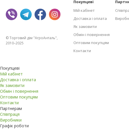
Покупцеві
Партн
Мій кабінет
Співпр
Доставка і оплата
Виробн
Як замовити
Обмін і повернення
© Торговий дім "АгроАнталь",
Оптовим покупцям
2010–2025
Контакти
Покупцеві
Мій кабінет
Доставка і оплата
Як замовити
Обмін і повернення
Оптовим покупцям
Контакти
Партнерам
Співпраця
Виробники
Графік роботи