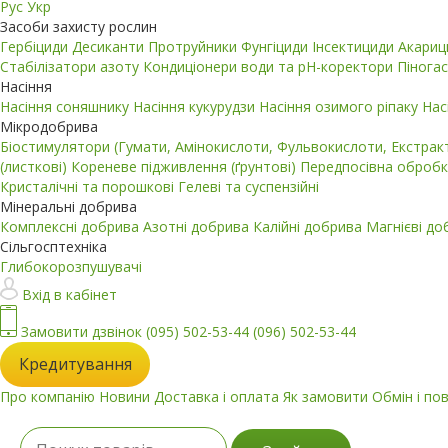
Рус
Укр
Засоби захисту рослин
Гербіциди
Десиканти
Протруйники
Фунгіциди
Інсектициди
Акари
Стабілізатори азоту
Кондиціонери води та pH-коректори
Пінога
Насіння
Насіння соняшнику
Насіння кукурудзи
Насіння озимого ріпаку
Нас
Мікродобрива
Біостимулятори (Гумати, Амінокислоти, Фульвокислоти, Екстра
(листкові)
Кореневе підживлення (ґрунтові)
Передпосівна обробк
Кристалічні та порошкові
Гелеві та суспензійні
Мінеральні добрива
Комплексні добрива
Азотні добрива
Калійні добрива
Магнієві д
Сільгосптехніка
Глибокорозпушувачі
Вхід в кабінет
Замовити дзвінок
(095) 502-53-44
(096) 502-53-44
Кредитування
Про компанію
Новини
Доставка і оплата
Як замовити
Обмін і по