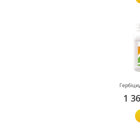
Гербіци
1 3