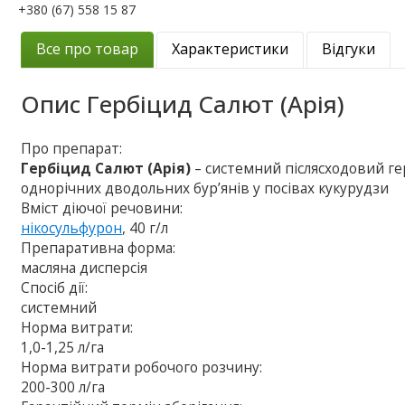
+380 (67) 558 15 87
Все про товар
Характеристики
Відгуки
Опис
Гербіцид Салют (Арія)
Про препарат:
Гербіцид Салют (Арія)
– системний післясходовий ге
однорічних дводольних бур’янів у посівах кукурудзи
Вміст діючої речовини:
нікосульфурон
, 40 г/л
Препаративна форма:
масляна дисперсія
Спосіб дії:
системний
Норма витрати:
1,0-1,25 л/га
Норма витрати робочого розчину:
200-300 л/га