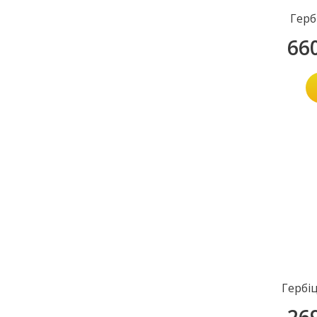
Герб
66
Гербі
26