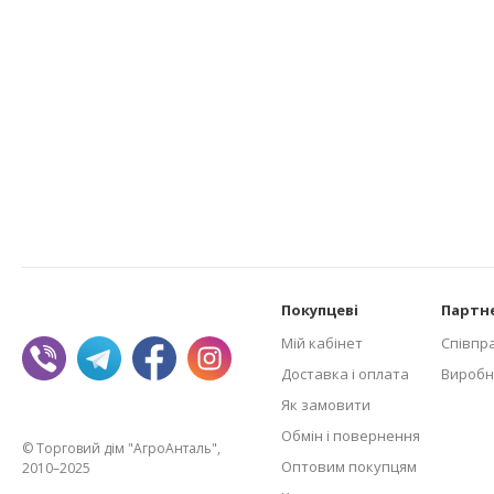
Покупцеві
Партн
Мій кабінет
Співпр
Доставка і оплата
Виробн
Як замовити
Обмін і повернення
© Торговий дім "АгроАнталь",
Оптовим покупцям
2010–2025