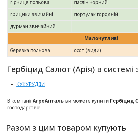
гірчиця польова
паслін чорний
грицики звичайні
портулак городній
дурман звичайний
Малочутливі
березка польова
осот (види)
Гербіцид Салют (Арія) в системі 
КУКУРУДЗИ
В компанії
АгроАнталь
ви можете купити
Гербіцид 
господарство!
Разом з цим товаром купують