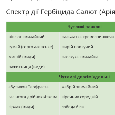
Спектр дії Гербіцида Салют (Арія
Чутливі злакові
вівсюг звичайний
пальчатка кровоспиняюча
гумай (сорго алепське)
пирій повзучий
мишій (види)
плоскуха звичайна
пажитниця (види)
Чутливі двосім’ядольні
абутилон Теофраста
жабрій звичайний
галінсога дрібноквіткова
зірочник середній
гірчак (види)
лобода біла