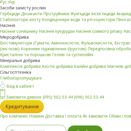
Рус
Укр
Засоби захисту рослин
Гербіциди
Десиканти
Протруйники
Фунгіциди
Інсектициди
Акари
Стабілізатори азоту
Кондиціонери води та pH-коректори
Пінога
Насіння
Насіння соняшнику
Насіння кукурудзи
Насіння озимого ріпаку
Нас
Мікродобрива
Біостимулятори (Гумати, Амінокислоти, Фульвокислоти, Екстра
(листкові)
Кореневе підживлення (ґрунтові)
Передпосівна обробк
Кристалічні та порошкові
Гелеві та суспензійні
Мінеральні добрива
Комплексні добрива
Азотні добрива
Калійні добрива
Магнієві д
Сільгосптехніка
Глибокорозпушувачі
Вхід в кабінет
Замовити дзвінок
(095) 502-53-44
(096) 502-53-44
Кредитування
Про компанію
Новини
Доставка і оплата
Як замовити
Обмін і по