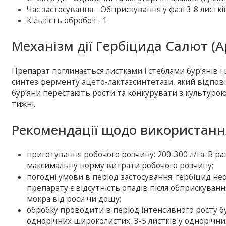
Час застосування - Обприскування у фазі 3‑8 листк
Кількість обробок - 1
Механізм дії Гербіцида Салют (Ар
Препарат поглинається листками і стеблами бур’янів 
синтез ферменту ацето-лактазсинтетази, який відповід
бур’яни перестають рости та конкурувати з культурою
тижні.
Рекомендації щодо використання
приготування робочого розчину: 200-300 л/га. В ра
максимальну норму витрати робочого розчину;
погодні умови в період застосування: гербіцид нео
препарату є відсутність опадів після обприскуван
мокра від роси чи дощу;
обробку проводити в період інтенсивного росту бур
однорічних широколистих, 3-5 листків у однорічних