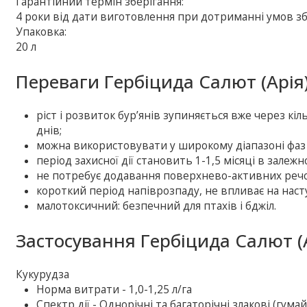
Гарантійний термін зберігання:
4 роки від дати виготовлення при дотриманні умов зб
Упаковка:
20 л
Переваги Гербіцида Салют (Арія)
ріст і розвиток бур’янів зупиняється вже через кіл
днів;
можна використовувати у широкому діапазоні фаз р
період захисної дії становить 1-1,5 місяці в залежн
не потребує додавання поверхнево-активних реч
короткий період напіврозпаду, не впливає на насту
малотоксичний: безпечний для птахів і бджіл.
Застосування Гербіцида Салют (А
Кукурудза
Норма витрати - 1,0-1,25 л/га
Спектр дії - Однорічні та багаторічні злакові (гум