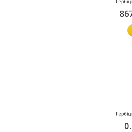
Гербіц
86
Гербіц
0