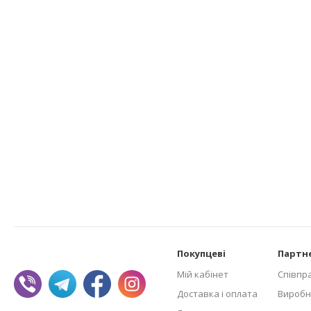
Покупцеві
Партн
Мій кабінет
Співпр
Доставка і оплата
Виробн