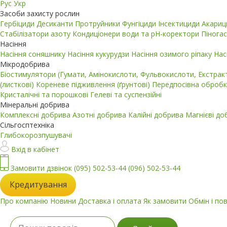
Рус
Укр
Засоби захисту рослин
Гербіциди
Десиканти
Протруйники
Фунгіциди
Інсектициди
Акари
Стабілізатори азоту
Кондиціонери води та pH-коректори
Пінога
Насіння
Насіння соняшнику
Насіння кукурудзи
Насіння озимого ріпаку
Нас
Мікродобрива
Біостимулятори (Гумати, Амінокислоти, Фульвокислоти, Екстра
(листкові)
Кореневе підживлення (ґрунтові)
Передпосівна обробк
Кристалічні та порошкові
Гелеві та суспензійні
Мінеральні добрива
Комплексні добрива
Азотні добрива
Калійні добрива
Магнієві д
Сільгосптехніка
Глибокорозпушувачі
Вхід в кабінет
Замовити дзвінок
(095) 502-53-44
(096) 502-53-44
Кредитування
Про компанію
Новини
Доставка і оплата
Як замовити
Обмін і по