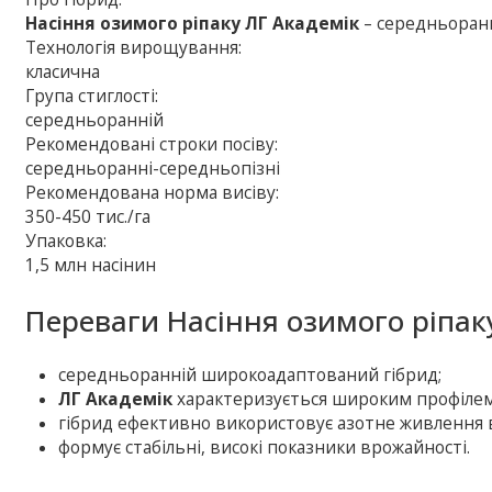
Насіння озимого ріпаку ЛГ Академік
– середньоран
Технологія вирощування:
класична
Група стиглості:
середньоранній
Рекомендовані строки посіву:
середньоранні-середньопізні
Рекомендована норма висіву:
350-450 тис./га
Упаковка:
1,5 млн насінин
Переваги Насіння озимого ріпак
середньоранній широкоадаптований гібрид;
ЛГ Академік
характеризується широким профілем
гібрид ефективно використовує азотне живлення в
формує стабільні, високі показники врожайності.