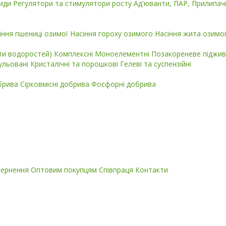
циди
Регулятори та стимулятори росту
Ад'юванти, ПАР, Прилипач
іння пшениці озимої
Насіння гороху озимого
Насіння жита озимо
кти водоростей)
Комплексні
Моноелементні
Позакореневе піджив
ульовані
Кристалічні та порошкові
Гелеві та суспензійні
обрива
Сірковмісні добрива
Фосфорні добрива
вернення
Оптовим покупцям
Співпраця
Контакти