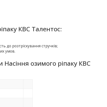
іпаку КВС Талентос:
ість до розтріскування стручків;
их умов.
и Насіння озимого ріпаку КВС