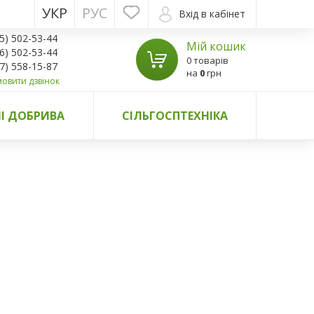
УКР
РУС
Вхід в кабінет
5) 502-53-44
Мій кошик
6) 502-53-44
0 товарів
7) 558-15-87
на
0
грн
овити дзвінок
І ДОБРИВА
СІЛЬГОСПТЕХНІКА