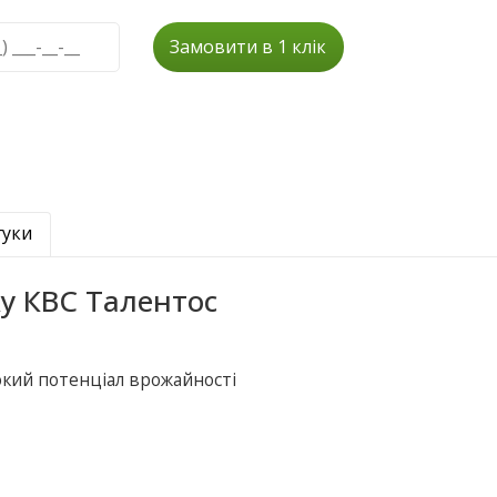
Замовити в 1 клік
гуки
ку КВС Талентос
окий потенціал врожайності