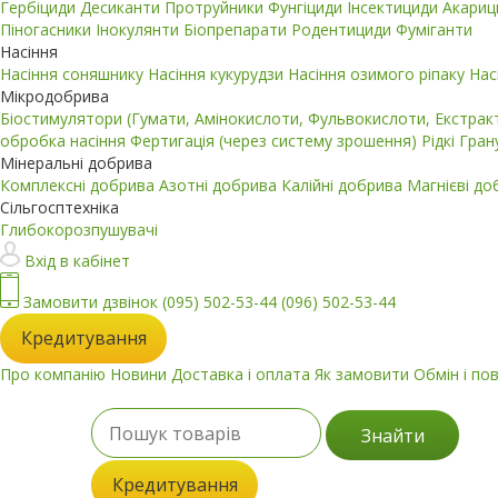
Гербіциди
Десиканти
Протруйники
Фунгіциди
Інсектициди
Акари
Піногасники
Інокулянти
Біопрепарати
Родентициди
Фуміганти
Насіння
Насіння соняшнику
Насіння кукурудзи
Насіння озимого ріпаку
Нас
Мікродобрива
Біостимулятори (Гумати, Амінокислоти, Фульвокислоти, Екстра
обробка насіння
Фертигація (через систему зрошення)
Рідкі
Гран
Мінеральні добрива
Комплексні добрива
Азотні добрива
Калійні добрива
Магнієві д
Сільгосптехніка
Глибокорозпушувачі
Вхід в кабінет
Замовити дзвінок
(095) 502-53-44
(096) 502-53-44
Кредитування
Про компанію
Новини
Доставка і оплата
Як замовити
Обмін і по
Знайти
Кредитування