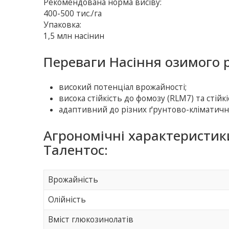
Рекомендована норма висіву:
400-500 тис./га
Упаковка:
1,5 млн насінин
Переваги Насіння озимого р
високий потенціал врожайності;
висока стійкість до фомозу (RLM7) та стійк
адаптивний до різних ґрунтово-кліматичн
Агрономічні характеристик
Талентос:
Врожайність
Олійність
Вміст глюкозинолатів