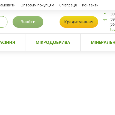
замовити
Оптовим покупцям
Співпраця
Контакти
(09
(09
Знайти
Кредитування
(06
Зам
АСІННЯ
МІКРОДОБРИВА
МІНЕРАЛЬН