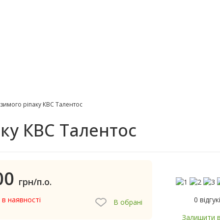
зимого ріпаку КВС Талентос
аку КВС Талентос
00
грн/п.о.
0 відгук
 в наявності
В обрані
Залишити в