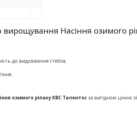
о вирощування Насіння озимого рі
ність до видовження стебла;
іння.
іння озимого ріпаку КВС Талентос
за вигідною ціною з