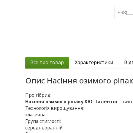
Все про товар
Характеристики
Від
Опис
Насіння озимого ріпа
Про гібрид:
Насіння озимого ріпаку КВС Талентос
– вис
Технологія вирощування:
класична
Група стиглості:
середньоранній