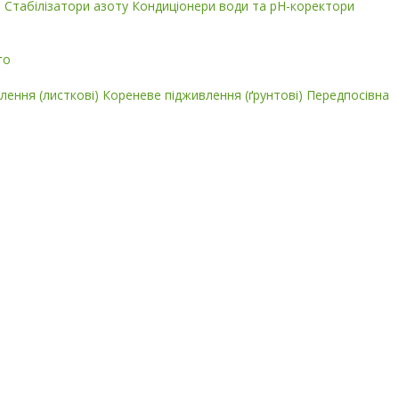
і
Стабілізатори азоту
Кондиціонери води та pH-коректори
го
лення (листкові)
Кореневе підживлення (ґрунтові)
Передпосівна