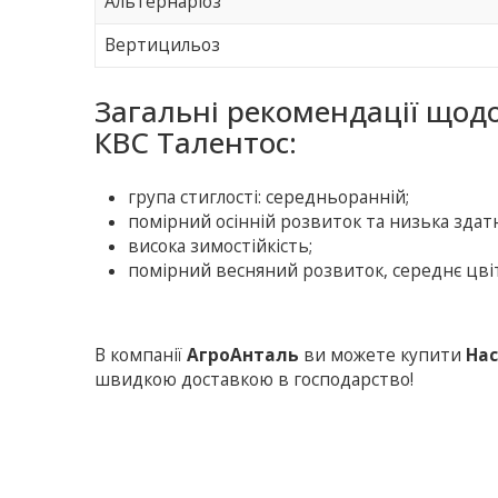
Альтернаріоз
Вертицильоз
Загальні рекомендації щод
КВС Талентос:
група стиглості: середньоранній;
помірний осінній розвиток та низька здат
висока зимостійкість;
помірний весняний розвиток, середнє цвіт
В компанії
АгроАнталь
ви можете купити
Нас
швидкою доставкою в господарство!