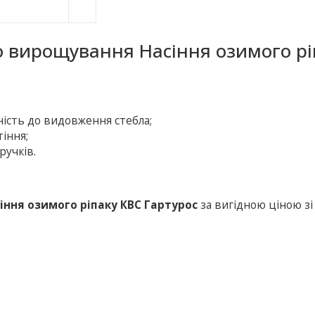
о вирощування Насіння озимого рі
ність до видовження стебла;
іння;
ручків.
іння озимого ріпаку КВС Гартурос
за вигідною ціною зі