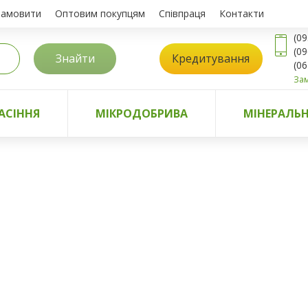
замовити
Оптовим покупцям
Співпраця
Контакти
(09
(09
Знайти
Кредитування
(06
Зам
АСІННЯ
МІКРОДОБРИВА
МІНЕРАЛЬН