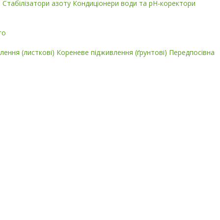
і
Стабілізатори азоту
Кондиціонери води та pH-коректори
го
лення (листкові)
Кореневе підживлення (ґрунтові)
Передпосівна