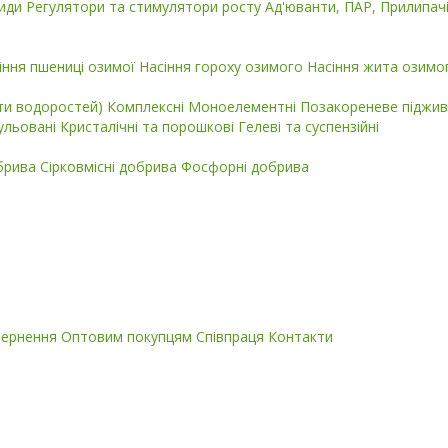
циди
Регулятори та стимулятори росту
Ад'юванти, ПАР, Прилипач
іння пшениці озимої
Насіння гороху озимого
Насіння жита озимо
кти водоростей)
Комплексні
Моноелементні
Позакореневе піджив
ульовані
Кристалічні та порошкові
Гелеві та суспензійні
обрива
Сірковмісні добрива
Фосфорні добрива
вернення
Оптовим покупцям
Співпраця
Контакти