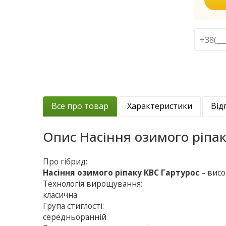
Все про товар
Характеристики
Від
Опис
Насіння озимого ріпак
Про гібрид:
Насіння озимого ріпаку КВС Гартурос
– висо
Технологія вирощування:
класична
Група стиглості:
середньоранній