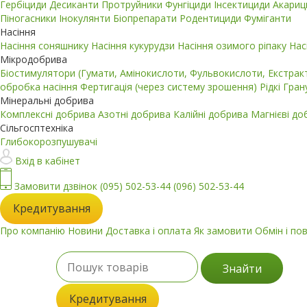
Гербіциди
Десиканти
Протруйники
Фунгіциди
Інсектициди
Акари
Піногасники
Інокулянти
Біопрепарати
Родентициди
Фуміганти
Насіння
Насіння соняшнику
Насіння кукурудзи
Насіння озимого ріпаку
Нас
Мікродобрива
Біостимулятори (Гумати, Амінокислоти, Фульвокислоти, Екстра
обробка насіння
Фертигація (через систему зрошення)
Рідкі
Гран
Мінеральні добрива
Комплексні добрива
Азотні добрива
Калійні добрива
Магнієві д
Сільгосптехніка
Глибокорозпушувачі
Вхід в кабінет
Замовити дзвінок
(095) 502-53-44
(096) 502-53-44
Кредитування
Про компанію
Новини
Доставка і оплата
Як замовити
Обмін і по
Знайти
Кредитування