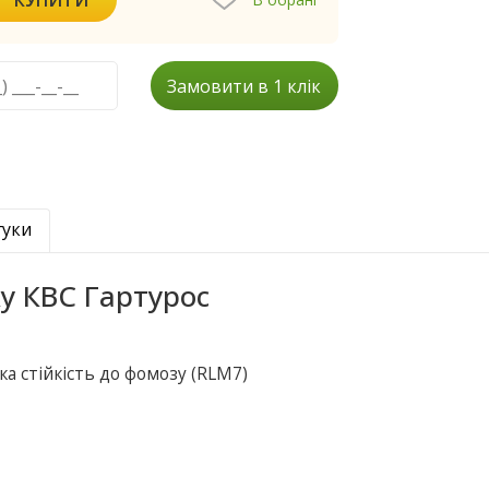
Замовити в 1 клік
гуки
у КВС Гартурос
ка стійкість до фомозу (RLM7)