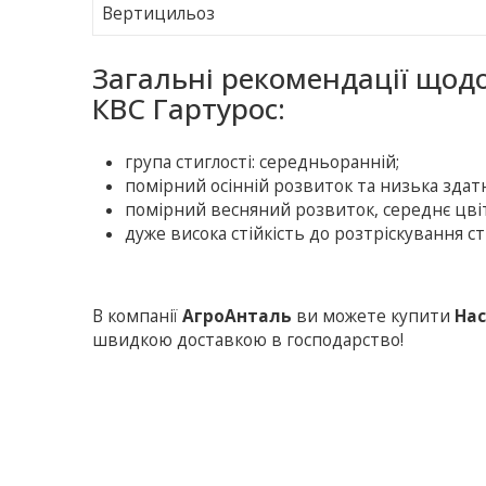
Вертицильоз
Загальні рекомендації щод
КВС Гартурос:
група стиглості: середньоранній;
помірний осінній розвиток та низька здат
помірний весняний розвиток, середнє цвіт
дуже висока стійкість до розтріскування ст
В компанії
АгроАнталь
ви можете купити
Нас
швидкою доставкою в господарство!