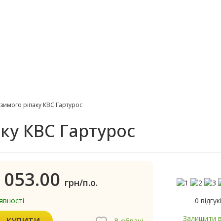
зимого ріпаку КВС Гартурос
ку КВС Гартурос
 053.00
грн/п.о.
0 відгук
явності
Залишити в
КУПИТИ
В обрані