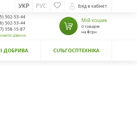
УКР
РУС
Вхід в кабінет
5) 502-53-44
Мій кошик
6) 502-53-44
0 товарів
7) 558-15-87
на
0
грн
овити дзвінок
І ДОБРИВА
СІЛЬГОСПТЕХНІКА