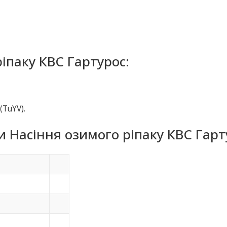
іпаку КВС Гартурос:
(TuYV).
 Насіння озимого ріпаку КВС Гарт