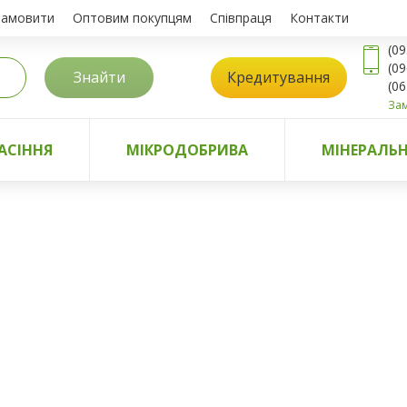
замовити
Оптовим покупцям
Співпраця
Контакти
(09
(09
Знайти
Кредитування
(06
Зам
АСІННЯ
МІКРОДОБРИВА
МІНЕРАЛЬН