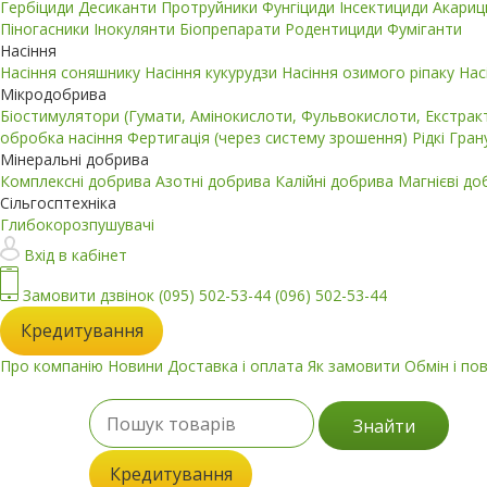
Гербіциди
Десиканти
Протруйники
Фунгіциди
Інсектициди
Акари
Піногасники
Інокулянти
Біопрепарати
Родентициди
Фуміганти
Насіння
Насіння соняшнику
Насіння кукурудзи
Насіння озимого ріпаку
Нас
Мікродобрива
Біостимулятори (Гумати, Амінокислоти, Фульвокислоти, Екстра
обробка насіння
Фертигація (через систему зрошення)
Рідкі
Гран
Мінеральні добрива
Комплексні добрива
Азотні добрива
Калійні добрива
Магнієві д
Сільгосптехніка
Глибокорозпушувачі
Вхід в кабінет
Замовити дзвінок
(095) 502-53-44
(096) 502-53-44
Кредитування
Про компанію
Новини
Доставка і оплата
Як замовити
Обмін і по
Знайти
Кредитування