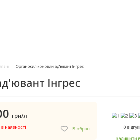
ипачі
Органосиліконовий ад'ювант Інгрес
д'ювант Інгрес
00
грн/л
0 відгук
 в наявності
В обрані
Залишити в