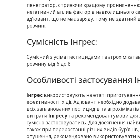
пенетратор, сприяючи кращому проникненню п
негативний вплив факторів навколишнього сер
ад’ювант, що не має заряду, тому не здатний 
розчині.
Сумісність Інгрес:
Сумісний з усіма пестицидами та агрохіміката
розчину від 6 до 8.
Особливості застосування І
Інгрес
використовують на етапі приготування
ефективності їх дії. Ад’ювант необхідно дода
всіх запланованих пестицидів та агрохімікат
витрати
Інгресу
та рекомендовані умови для з
сумісно застосовуватись. Для досягнення найв
також при переростанні різних видів бур’янів
опушення, рекомендовано використовувати м