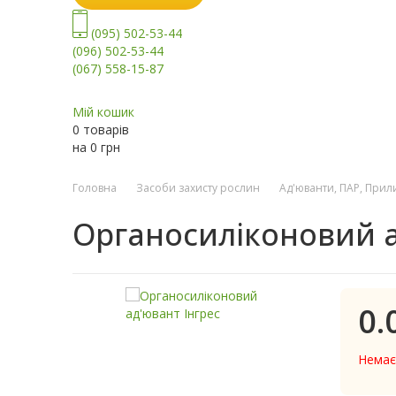
(095) 502-53-44
(096) 502-53-44
(067) 558-15-87
Мій кошик
0 товарів
на
0
грн
Головна
Засоби захисту рослин
Ад'юванти, ПАР, Прил
Органосиліконовий а
0.
Немає