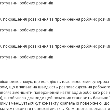
иготуванні робочих розчинів
гу, покращення розтікання та проникнення робочих розчи
иготуванні робочих розчинів
гу, покращення розтікання та проникнення робочих розчи
иготуванні робочих розчинів
иліконових сполук, що володіють властивостями суперрозт
ором, що впливає на швидкість розповсюдження робочог
озволяє зменшити поверхневий натяг води/робочого розч
р), в той час як для води цей показник становить близько
зчину зменшується кут контакту крапель із поверхнею, що
діусу покриття поверхні листків. Крім цього, препарат ді