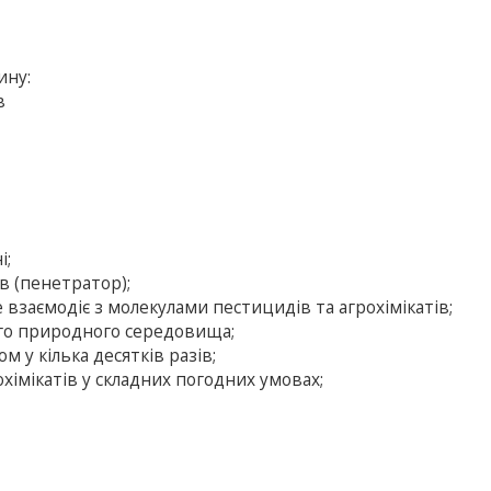
ину:
в
і;
 (пенетратор);
е взаємодіє з молекулами пестицидів та агрохімікатів;
ого природного середовища;
 у кілька десятків разів;
хімікатів у складних погодних умовах;