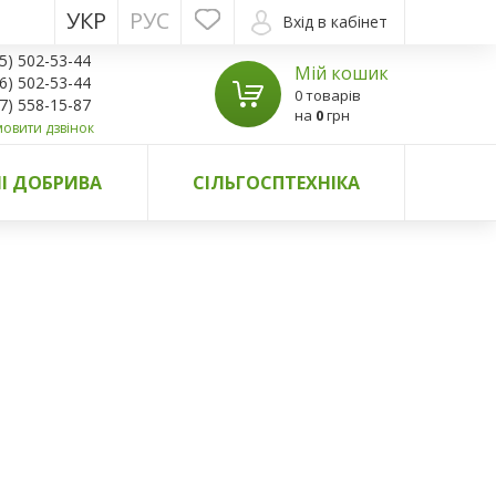
УКР
РУС
Вхід в кабінет
5) 502-53-44
Мій кошик
6) 502-53-44
0 товарів
7) 558-15-87
на
0
грн
овити дзвінок
І ДОБРИВА
СІЛЬГОСПТЕХНІКА