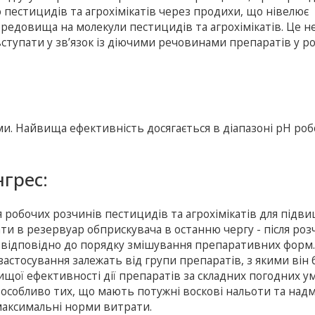
естицидів та агрохімікатів через продихи, що нівелює
едовища на молекули пестицидів та агрохімікатів. Це н
вступати у зв’язок із діючими речовинами препаратів у р
ми. Найвища ефективність досягається в діапазоні рН ро
нгрес:
 робочих розчинів пестицидів та агрохімікатів для підв
вати в резервуар обприскувача в останню чергу - після ро
ів відповідно до порядку змішування препаративних форм
астосування залежать від групи препаратів, з якими він 
ищої ефективності дії препаратів за складних погодних ум
, особливо тих, що мають потужні воскові нальоти та над
аксимальні норми витрати.