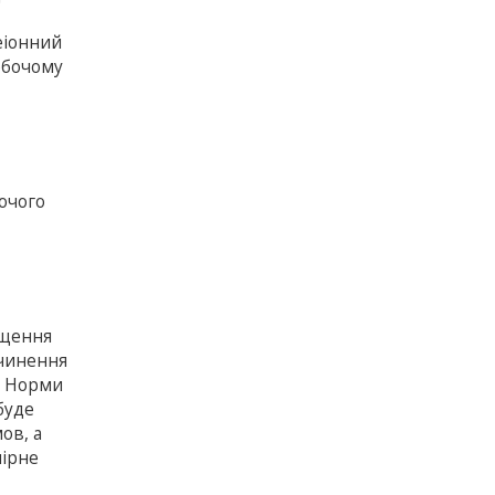
еіонний
обочому
бочого
ищення
зчинення
. Норми
буде
ов, а
мірне