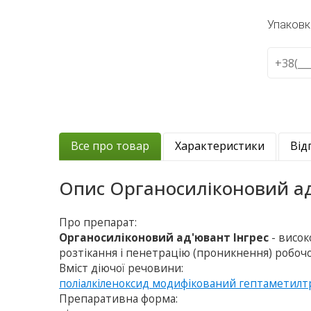
Упаковк
Все про товар
Характеристики
Від
Опис
Органосиліконовий ад
Про препарат:
Органосиліконовий ад'ювант Інгрес
- висо
розтікання і пенетрацію (проникнення) робочо
Вміст діючої речовини:
поліалкіленоксид модифікований гептаметилт
Препаративна форма: