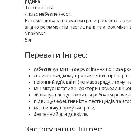
рідина
Токсичність:
4 клас небезпечності
Рекомендована норма витрати робочого розч
згідно регламентів пестицидів та агрохімікаті
Упаковка:
5 л
Переваги Інгрес:
забезпечує миттєве розтікання по поверхн
сприяє швидкому проникненню препаратів
неіонний ад’ювант (не має заряду), тому н
мінімізує негативні фактори навколишнь
збільшує площу покриття робочим розчином
підвищує ефективність пестицидів та агро
має низьку норму витрати;
безпечний для довкілля.
Застосування Інгрес: