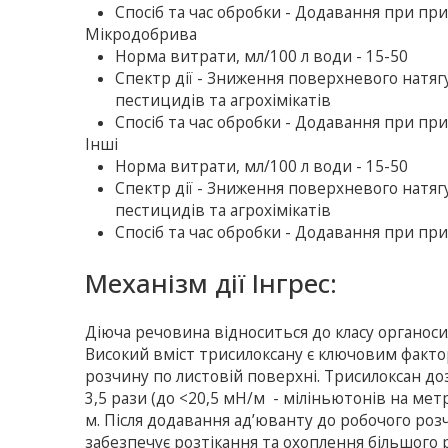
Спосіб та час обробки - Додавання при пр
Мікродобрива
Норма витрати, мл/100 л води - 15-50
Спектр дії - Зниження поверхневого натя
пестицидів та агрохімікатів
Спосіб та час обробки - Додавання при пр
Інші
Норма витрати, мл/100 л води - 15-50
Спектр дії - Зниження поверхневого натя
пестицидів та агрохімікатів
Спосіб та час обробки - Додавання при пр
Механізм дії Інгрес:
Діюча речовина відноситься до класу органос
Високий вміст трисилоксану є ключовим факт
розчину по листовій поверхні. Трисилоксан д
3,5 рази (до <20,5 мН/м - міліньютонів на мет
м. Після додавання ад’юванту до робочого ро
забезпечує розтікання та охоплення більшого ра