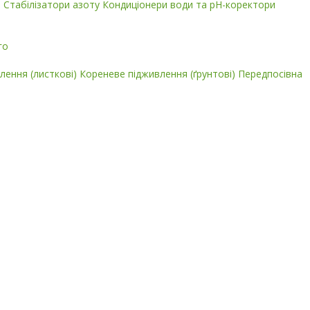
і
Стабілізатори азоту
Кондиціонери води та pH-коректори
го
лення (листкові)
Кореневе підживлення (ґрунтові)
Передпосівна