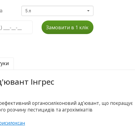
а
5 л
Замовити в 1 клік
гуки
'ювант Інгрес
коефективний органосиліконовий ад’ювант, що покращує
го розчину пестицидів та агрохімікатів
рисилоксан