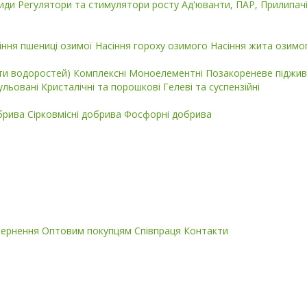
циди
Регулятори та стимулятори росту
Ад'юванти, ПАР, Прилипач
іння пшениці озимої
Насіння гороху озимого
Насіння жита озимо
кти водоростей)
Комплексні
Моноелементні
Позакореневе піджив
ульовані
Кристалічні та порошкові
Гелеві та суспензійні
обрива
Сірковмісні добрива
Фосфорні добрива
вернення
Оптовим покупцям
Співпраця
Контакти