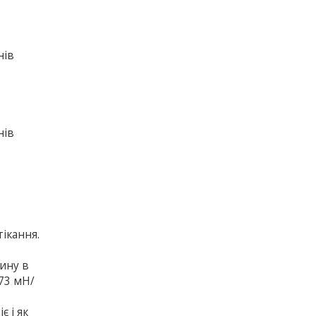
нів
нів
ікання.
о
ину в
 73 мН/
є і як