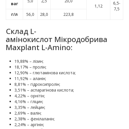
5,0
2,5
20,0
6,5-
ваг
1,12
7,5
г/л
56,0
28,0
223,8
Склад L-
амінокислот Мікродобрива
Maxplant L-Amino:
19,88% – лізин;
18,17% – пролін;
12,90% – глютамінова кислота;
11,92% – аланін;
8,81% – гідроксипролін;
3,51% – аспарагінова кислота;
4,22% – орнітін;
4,16% – гліцин;
3,35% – лейцин;
2,69% – валін;
2,38% – фенілаланін;
2,24% – аргінін;