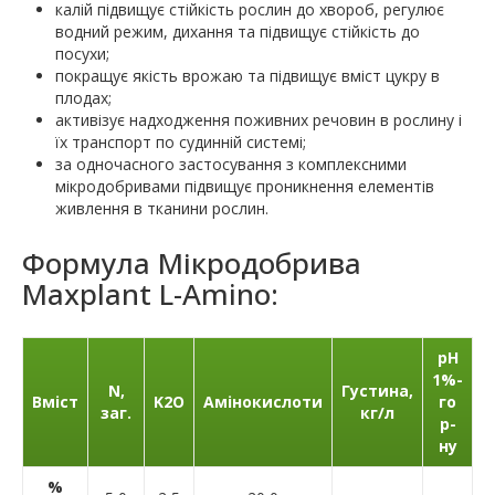
калій підвищує стійкість рослин до хвороб, регулює
водний режим, дихання та підвищує стійкість до
посухи;
покращує якість врожаю та підвищує вміст цукру в
плодах;
активізує надходження поживних речовин в рослину і
їх транспорт по судинній системі;
за одночасного застосування з комплексними
мікродобривами підвищує проникнення елементів
живлення в тканини рослин.
Формула Мікродобрива
Maxplant L-Amino:
рН
1%-
N,
Густина,
Вміст
K2О
Амінокислоти
го
заг.
кг/л
р-
ну
%