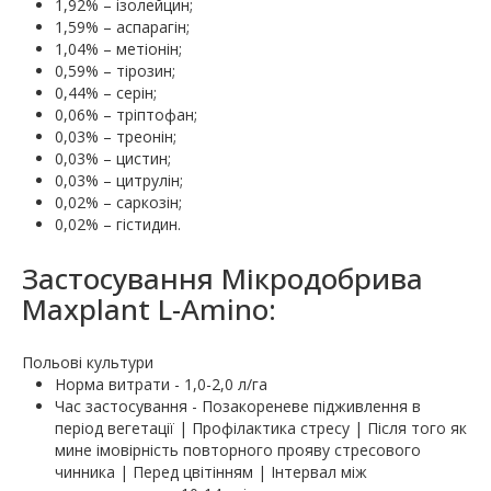
1,92% – ізолейцин;
1,59% – аспарагін;
1,04% – метіонін;
0,59% – тірозин;
0,44% – серін;
0,06% – тріптофан;
0,03% – треонін;
0,03% – цистин;
0,03% – цитрулін;
0,02% – саркозін;
0,02% – гістидин.
Застосування Мікродобрива
Maxplant L-Amino:
Польові культури
Норма витрати - 1,0-2,0 л/га
Час застосування - Позакореневе підживлення в
період вегетації | Профілактика стресу | Після того як
мине імовірність повторного прояву стресового
чинника | Перед цвітінням | Інтервал між