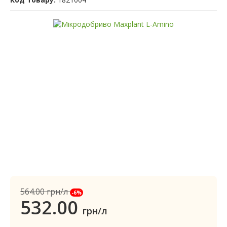
564.00
грн/л
-6%
532.00
грн/л