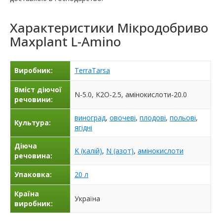
Характеристики
Мікродобриво
Maxplant L-Amino
Виробник:
TerraTarsa
Вміст діючої
N-5.0, K2O-2.5, амінокислоти-20.0
речовини:
виноград
,
овочеві
,
плодові
,
польові
,
Культура:
ягідні
Діюча
K (калій)
,
N (азот)
,
амінокислоти
речовина:
Упаковка:
20 л
Країна
Україна
виробник: