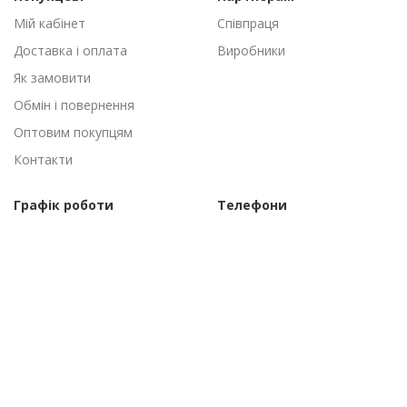
Мій кабінет
Співпраця
Доставка і оплата
Виробники
Як замовити
Обмін і повернення
Оптовим покупцям
Контакти
Графік роботи
Телефони
Пн-Пт: 09:00 - 18:00
(095) 502-53-44
Сб-Нд: Вихідні
(096) 502-53-44
©Торговий дім "АгроАнталь", 2010–2026