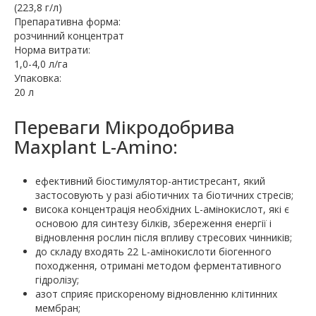
(223,8 г/л)
Препаративна форма:
розчинний концентрат
Норма витрати:
1,0-4,0 л/га
Упаковка:
20 л
Переваги Мікродобрива
Maxplant L-Amino:
ефективний біостимулятор-антистресант, який
застосовують у разі абіотичних та біотичних стресів;
висока концентрація необхідних L-амінокислот, які є
основою для синтезу білків, збереження енергії і
відновлення рослин після впливу стресових чинників;
до складу входять 22 L-амінокислоти біогенного
походження, отримані методом ферментативного
гідролізу;
азот сприяє прискореному відновленню клітинних
мембран;