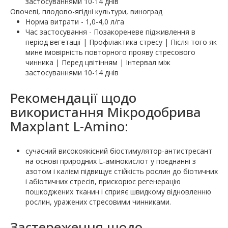
застосуваннями 10-14 днів
Овочеві, плодово-ягідні культури, виноград
Норма витрати - 1,0-4,0 л/га
Час застосування - Позакореневе підживлення в
період вегетації | Профілактика стресу | Після того як
мине імовірність повторного прояву стресового
чинника | Перед цвітінням | Інтервал між
застосуваннями 10-14 днів
Рекомендації щодо
використання Мікродобрива
Maxplant L-Amino:
сучасний високоякісний біостимулятор-антистресант
на основі природних L-амінокислот у поєднанні з
азотом і калієм підвищує стійкість рослин до біотичних
і абіотичних стресів, прискорює регенерацію
пошкоджених тканин і сприяє швидкому відновленню
рослин, уражених стресовими чинниками.
Застереження щодо