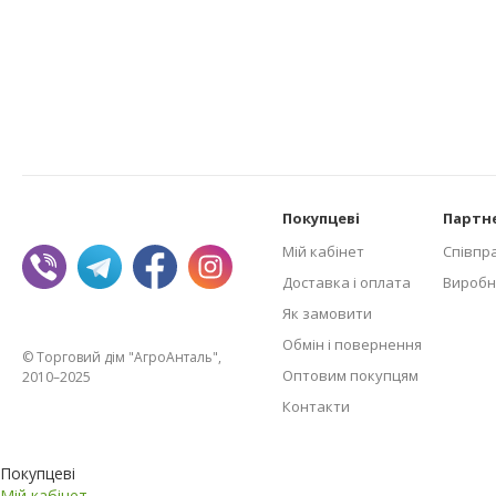
Покупцеві
Партн
Мій кабінет
Співпр
Доставка і оплата
Виробн
Як замовити
Обмін і повернення
© Торговий дім "АгроАнталь",
Оптовим покупцям
2010–2025
Контакти
Покупцеві
Мій кабінет