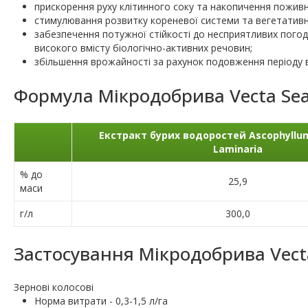
прискорення руху клітинного соку та накопичення поживн
стимулювання розвитку кореневої системи та вегетативн
забезпечення потужної стійкості до несприятливих погод
високого вмісту біологічно-активних речовин;
збільшення врожайності за рахунок подовження періоду ве
Формула Мікродобрива Vecta Se
Екстракт бурих водоростей Ascophyllu
Laminaria
% до
25,9
маси
г/л
300,0
Застосування Мікродобрива Vect
Зернові колосові
Норма витрати - 0,3-1,5 л/га