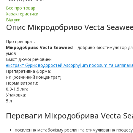
Все про товар
Характеристики
Відгуки
Опис
Мікродобриво Vecta Seawe
Про препарат:
Мікродобриво Vecta Seaweed
– добриво-біостимулятор дл
умов
Вміст діючої речовини:
екстракт бурих водоростей Ascophyllum nodosum та Laminari
Препаративна форма:
РК (розчинний концентрат)
Норма витрати:
0,3-1,5 л/га
Упаковка:
5 л
Переваги Мікродобрива Vecta Se
посилення метаболізму рослин та стимулювання процесу