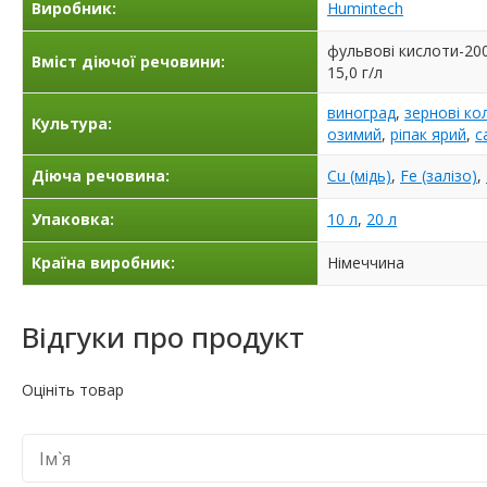
Виробник:
Humintech
фульвові кислоти-200,0
Вміст діючої речовини:
15,0 г/л
виноград
,
зернові ко
Культура:
озимий
,
ріпак ярий
,
с
Діюча речовина:
Cu (мідь)
,
Fe (залізо)
,
Упаковка:
10 л
,
20 л
Країна виробник:
Німеччина
Відгуки про продукт
Оцініть товар