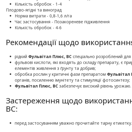
Кількість обробок - 1-4
Плодово-ягідні та виноград
Норма витрати - 0,8-1,6 л/га
Час застосування - Позакореневе підживлення
Кількість обробок - 4-6
Рекомендації щодо використанн
рідкий
Фульвітал Плюс, ВС
спеціально розроблений для 
фульвові кислоти, які входять до складу препарату, є п
елементів живлення з ґрунту та добрив;
обробка рослин у критичні фази препаратом
Фульвітал 
органів, посиленню імунітету та стимуляції фотосинтезу;
Фульвітал Плюс, ВС
забезпечує високий рівень урожаю.
Застереження щодо використанн
ВС:
перед застосуванням уважно прочитайте тарну етикетку.