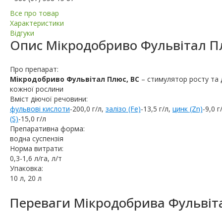
Все про товар
Характеристики
Відгуки
Опис
Мікродобриво Фульвітал П
Про препарат:
Мікродобриво Фульвітал Плюс, ВС
– стимулятор росту та 
кожної рослини
Вміст діючої речовини:
фульвові кислоти
-200,0 г/л,
залізо (Fe)
-13,5 г/л,
цинк (Zn)
-9,0 г
(S)
-15,0 г/л
Препаративна форма:
водна суспензія
Норма витрати:
0,3-1,6 л/га, л/т
Упаковка:
10 л, 20 л
Переваги Мікродобрива Фульвіта