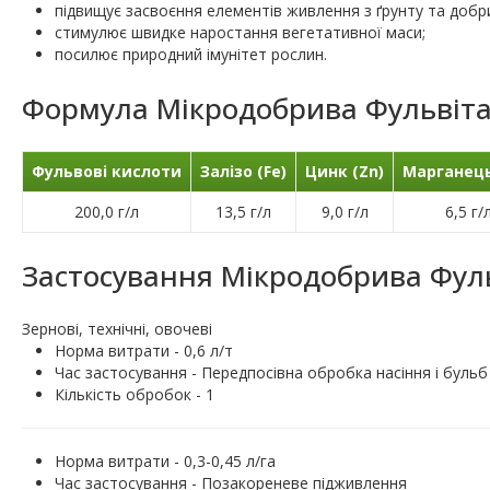
підвищує засвоєння елементів живлення з ґрунту та добр
стимулює швидке наростання вегетативної маси;
посилює природний імунітет рослин.
Формула Мікродобрива Фульвіта
Фульвові кислоти
Залізо (Fe)
Цинк (Zn)
Марганець
200,0 г/л
13,5 г/л
9,0 г/л
6,5 г/
Застосування Мікродобрива Фуль
Зернові, технічні, овочеві
Норма витрати - 0,6 л/т
Час застосування - Передпосівна обробка насіння і бульб
Кількість обробок - 1
Норма витрати - 0,3-0,45 л/га
Час застосування - Позакореневе підживлення