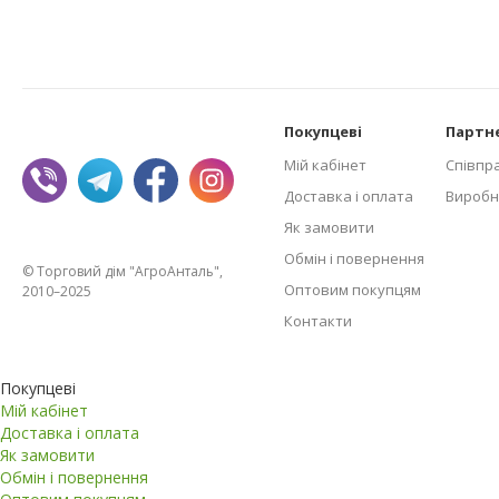
Покупцеві
Партн
Мій кабінет
Співпр
Доставка і оплата
Виробн
Як замовити
Обмін і повернення
© Торговий дім "АгроАнталь",
Оптовим покупцям
2010–2025
Контакти
Покупцеві
Мій кабінет
Доставка і оплата
Як замовити
Обмін і повернення