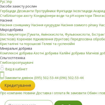
Рус
Укр
Засоби захисту рослин
Гербіциди
Десиканти
Протруйники
Фунгіциди
Інсектициди
Акари
Стабілізатори азоту
Кондиціонери води та pH-коректори
Пінога
Насіння
Насіння соняшнику
Насіння кукурудзи
Насіння озимого ріпаку
Нас
Мікродобрива
Біостимулятори (Гумати, Амінокислоти, Фульвокислоти, Екстра
(листкові)
Кореневе підживлення (ґрунтові)
Передпосівна обробк
Кристалічні та порошкові
Гелеві та суспензійні
Мінеральні добрива
Комплексні добрива
Азотні добрива
Калійні добрива
Магнієві д
Сільгосптехніка
Глибокорозпушувачі
Вхід в кабінет
Замовити дзвінок
(095) 502-53-44
(096) 502-53-44
Кредитування
Про компанію
Новини
Доставка і оплата
Як замовити
Обмін і по