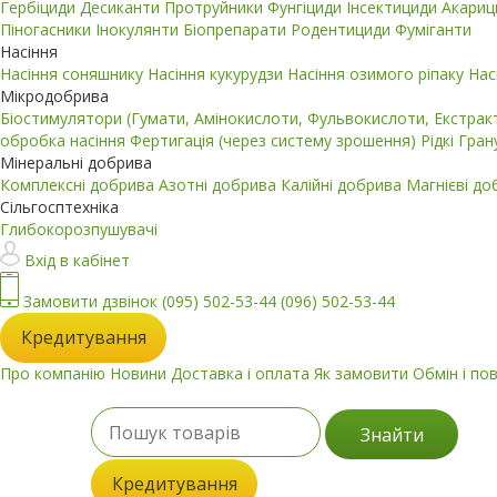
Гербіциди
Десиканти
Протруйники
Фунгіциди
Інсектициди
Акари
Піногасники
Інокулянти
Біопрепарати
Родентициди
Фуміганти
Насіння
Насіння соняшнику
Насіння кукурудзи
Насіння озимого ріпаку
Нас
Мікродобрива
Біостимулятори (Гумати, Амінокислоти, Фульвокислоти, Екстра
обробка насіння
Фертигація (через систему зрошення)
Рідкі
Гран
Мінеральні добрива
Комплексні добрива
Азотні добрива
Калійні добрива
Магнієві д
Сільгосптехніка
Глибокорозпушувачі
Вхід в кабінет
Замовити дзвінок
(095) 502-53-44
(096) 502-53-44
Кредитування
Про компанію
Новини
Доставка і оплата
Як замовити
Обмін і по
Знайти
Кредитування