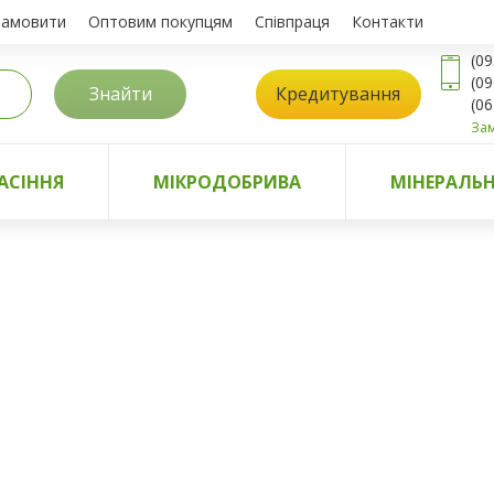
замовити
Оптовим покупцям
Співпраця
Контакти
(09
(09
Знайти
Кредитування
(06
Зам
АСІННЯ
МІКРОДОБРИВА
МІНЕРАЛЬН