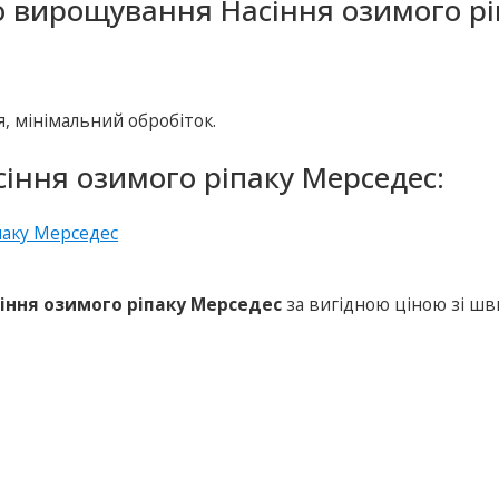
о вирощування Насіння озимого рі
я, мінімальний обробіток.
іння озимого ріпаку Мерседес:
іння озимого ріпаку Мерседес
за вигідною ціною зі ш