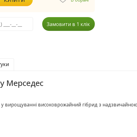
Замовити в 1 клік
гуки
ку Мерседес
 у вирощуванні високоврожайний гібрид з надзвичайно