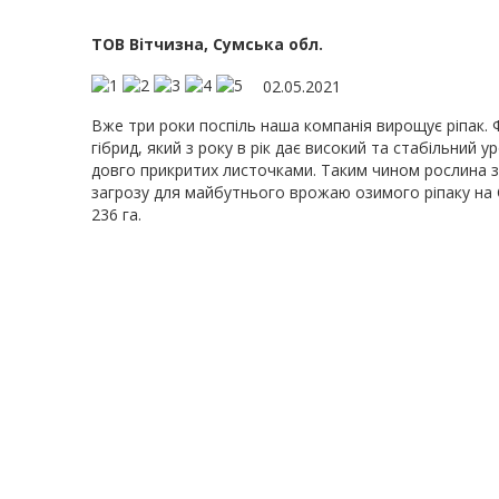
ТОВ Вітчизна, Сумська обл.
02.05.2021
Вже три роки поспіль наша компанія вирощує ріпак. 
гібрид, який з року в рік дає високий та стабільний
довго прикритих листочками. Таким чином рослина за
загрозу для майбутнього врожаю озимого ріпаку на 
236 га.