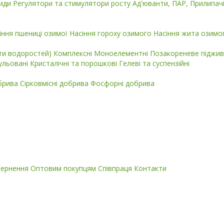
циди
Регулятори та стимулятори росту
Ад'юванти, ПАР, Прилипач
іння пшениці озимої
Насіння гороху озимого
Насіння жита озимо
кти водоростей)
Комплексні
Моноелементні
Позакореневе піджив
ульовані
Кристалічні та порошкові
Гелеві та суспензійні
обрива
Сірковмісні добрива
Фосфорні добрива
вернення
Оптовим покупцям
Співпраця
Контакти