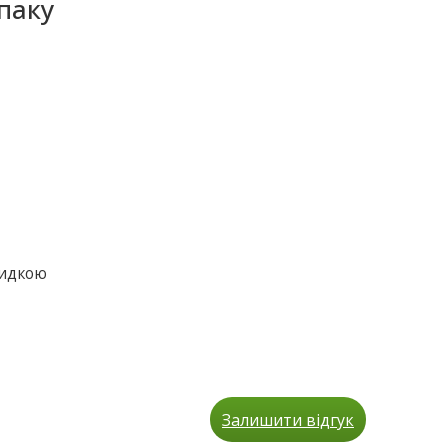
паку
видкою
Залишити відгук