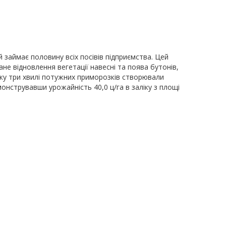
 займає половину всіх посівів підприємства. Цей
ане відновлення вегетації навесні та поява бутонів,
оку три хвилі потужних приморозків створювали
нструвавши урожайність 40,0 ц/га в заліку з площі