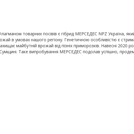
Флагманом товарних посівів є гібрид МЕРСЕДЕС NPZ Україна, який
 урожай в умовах нашого регіону. Генетичною особливістю є стрим
хищає майбутній врожай від пізніх приморозків. Навесні 2020 р
Сумщині. Таке випробування МЕРСЕДЕС подолав успішно, продемо