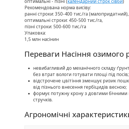
оптимальні - пізні (
календарний строк сівби
)
Рекомендована норма висіву:
ранні строки: 350-400 тис./га (малопридатний),
оптимальні строки: 450-500 тис./га,
пізні строки: 500-600 тис./га
Упаковка:
1,5 млн насінин
Переваги Насіння озимого р
невибагливий до механічного складу ґрунт
без втрат вологи готувати площі під посів;
відстрочене цвітіння зменшує ризик пош
від пізнього внесення гербіцидів весною;
формує потужну крону з довгими бічними п
стручків.
Агрономічні характеристики