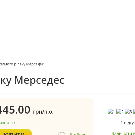
озимого ріпаку Мерседес
аку Мерседес
445.00
грн/п.о.
1 відгу
явності
Залишити в
КУПИТИ
В обрані