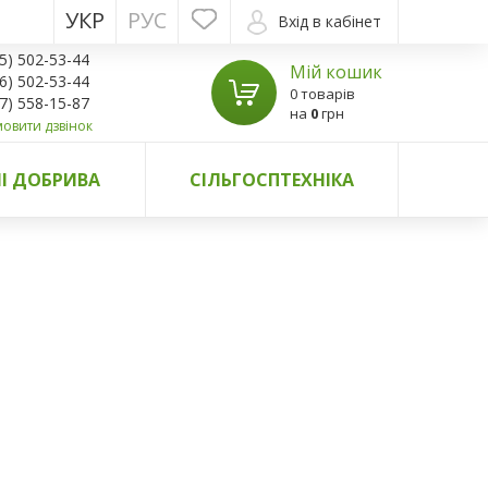
УКР
РУС
Вхід в кабінет
5) 502-53-44
Мій кошик
6) 502-53-44
0 товарів
7) 558-15-87
на
0
грн
овити дзвінок
І ДОБРИВА
СІЛЬГОСПТЕХНІКА