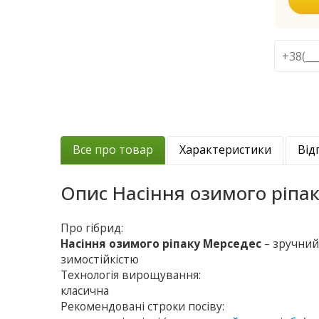
Все про товар
Характеристики
Від
Опис
Насіння озимого ріпа
Про гібрид:
Насіння озимого ріпаку Мерседес
– зручний
зимостійкістю
Технологія вирощування:
класична
Рекомендовані строки посіву: