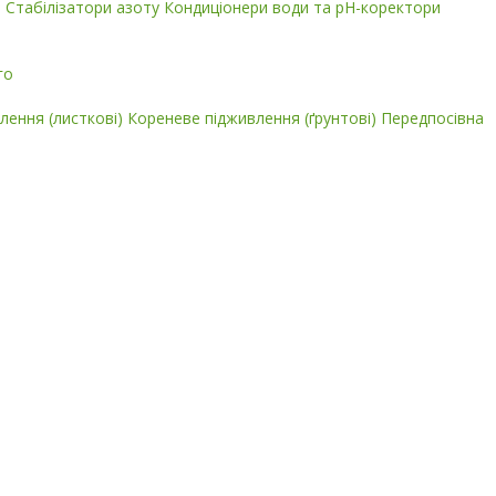
і
Стабілізатори азоту
Кондиціонери води та pH-коректори
го
лення (листкові)
Кореневе підживлення (ґрунтові)
Передпосівна