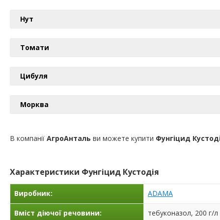
Нут
Томати
Цибуля
Морква
В компанії
АгроАнталь
ви можете купити
Фунгіцид Кустод
Характеристики
Фунгіцид Кустодія
Виробник:
ADAMA
Вміст діючої речовини:
тебуконазол, 200 г/л 