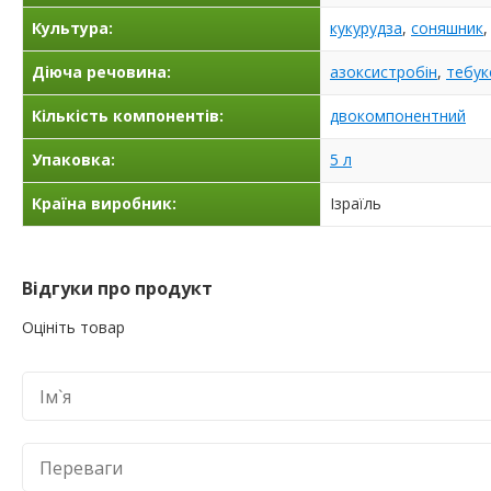
Культура:
кукурудза
,
соняшник
Діюча речовина:
азоксистробін
,
тебук
Кількість компонентів:
двокомпонентний
Упаковка:
5 л
Країна виробник:
Ізраїль
Відгуки про продукт
Оцініть товар