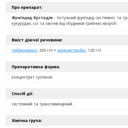
Про препарат:
Фунгіцид Кустодія
- потужний фунгіцид системної та тра
кукурудзи, сої та овочів від збудників грибних хвороб
Вміст діючої речовини:
тебуконазол
, 200 г/л +
азоксистробін
, 120 г/л
Препаративна форма:
концентрат суспензії
Спосіб дії:
системний та трансламінарний
Хімічна група: