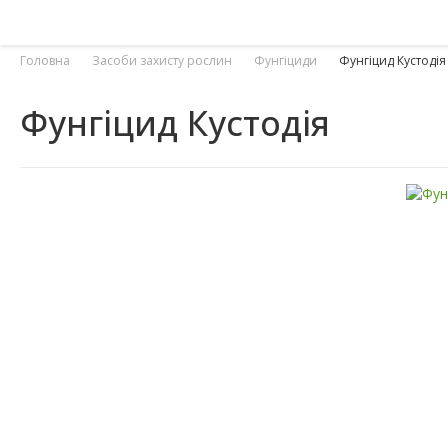
Головна
Засоби захисту рослин
Фунгіциди
Фунгіцид Кустодія
Фунгіцид Кустодія