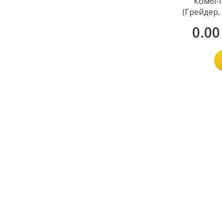
Комбі-
(Грейдер,
0.0