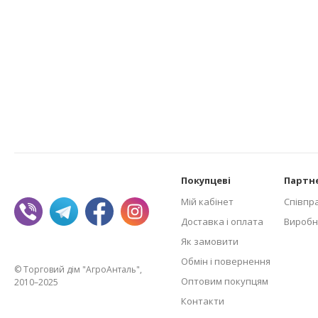
Покупцеві
Партн
Мій кабінет
Співпр
Доставка і оплата
Виробн
Як замовити
Обмін і повернення
© Торговий дім "АгроАнталь",
Оптовим покупцям
2010–2025
Контакти