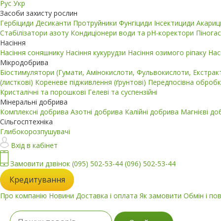
Рус
Укр
Засоби захисту рослин
Гербіциди
Десиканти
Протруйники
Фунгіциди
Інсектициди
Акари
Стабілізатори азоту
Кондиціонери води та pH-коректори
Пінога
Насіння
Насіння соняшнику
Насіння кукурудзи
Насіння озимого ріпаку
Нас
Мікродобрива
Біостимулятори (Гумати, Амінокислоти, Фульвокислоти, Екстра
(листкові)
Кореневе підживлення (ґрунтові)
Передпосівна обробк
Кристалічні та порошкові
Гелеві та суспензійні
Мінеральні добрива
Комплексні добрива
Азотні добрива
Калійні добрива
Магнієві д
Сільгосптехніка
Глибокорозпушувачі
Вхід в кабінет
Замовити дзвінок
(095) 502-53-44
(096) 502-53-44
Кредитування
Про компанію
Новини
Доставка і оплата
Як замовити
Обмін і по