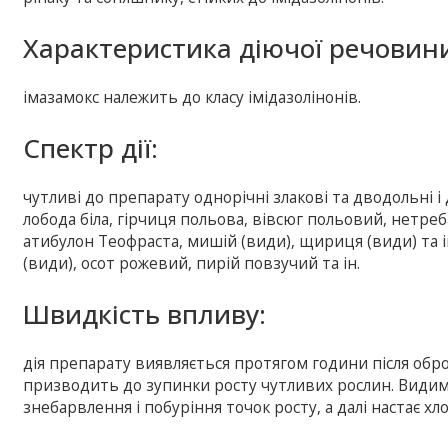
Характеристика діючої речовин
імазамокс належить до класу імідазолінонів.
Спектр дії:
чутливі до препарату однорічні злакові та дводольні і 
лобода біла, гірчиця польова, вівсюг польовий, нетреба
атибулон Теофраста, мишій (види), щириця (види) та ін
(види), осот рожевий, пирій повзучий та ін.
Швидкість впливу:
дія препарату виявляється протягом години після обро
призводить до зупинки росту чутливих рослин. Видимі
знебарвлення і побуріння точок росту, а далі настає хло