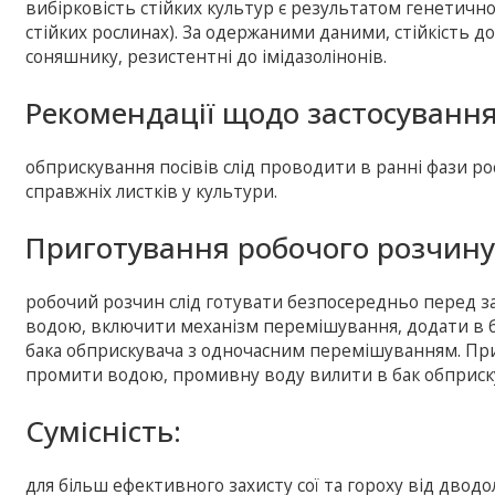
вибірковість стійких культур є результатом генетично
стійких рослинах). За одержаними даними, стійкість д
соняшнику, резистентні до імідазолінонів.
Рекомендації щодо застосування
обприскування посівів слід проводити в ранні фази росту
справжніх листків у культури.
Приготування робочого розчину
робочий розчин слід готувати безпосередньо перед з
водою, включити механізм перемішування, додати в б
бака обприскувача з одночасним перемішуванням. При 
промити водою, промивну воду вилити в бак обприску
Сумісність:
для більш ефективного захисту сої та гороху від дводо