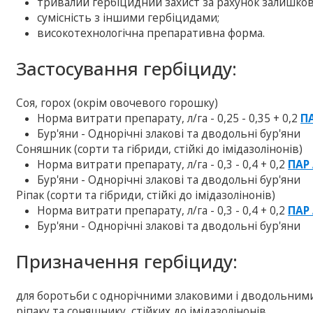
тривалий гербіцидний захист за рахунок залишково
сумісність з іншими гербіцидами;
високотехнологічна препаративна форма.
Застосування гербіциду:
Соя, горох (окрім овочевого горошку)
Норма витрати препарату, л/га - 0,25 - 0,35 + 0,2
П
Бур'яни - Однорічні злакові та дводольні бур'яни
Соняшник (сорти та гібриди, стійкі до імідазолінонів)
Норма витрати препарату, л/га - 0,3 - 0,4 + 0,2
ПАР
Бур'яни - Однорічні злакові та дводольні бур'яни
Ріпак (сорти та гібриди, стійкі до імідазолінонів)
Норма витрати препарату, л/га - 0,3 - 0,4 + 0,2
ПАР
Бур'яни - Однорічні злакові та дводольні бур'яни
Призначення гербіциду:
для боротьби c однорічними злаковими і дводольними бу
ріпаку та соняшнику, стійких до імідазолінонів.