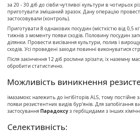
за 20 - 30 діб до сівби чутливої культури в чотирьох рі
приготувати змішаний зразок. Дану операцію провести
застосовували (контроль).
Приготувати 8 однакових посудин (місткістю від 0,5 
тижнів з моменту появи сходів. Половину посудин зап
ділянки. Провести висівання культури, полив і вирощ
сходів. Усі проведені заходи повинні виконуватися ст
Після закінчення 12 діб рослини зрізати, їх наземну м
обробити статистично.
Можливість виникнення резисте
імазамокс належить до інгібіторів АLS, тому постійне
появи резистентних видів бур'янів. Для запобігання 
застосування
Парадоксу
з гербіцидами з інших хімічни
Селективність: