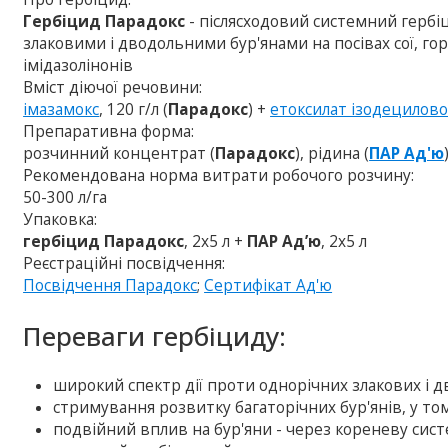
Гербіцид Парадокс
- післясходовий системний гербі
злаковими і дводольними бур'янами на посівах сої, горо
імідазолінонів
Вміст діючої речовини:
імазамокс
, 120 г/л (
Парадокс
) +
етоксилат ізодецилово
Препаративна форма:
розчинний концентрат (
Парадокс
), рідина (
ПАР Ад'ю
Рекомендована норма витрати робочого розчину:
50-300 л/га
Упаковка:
гербіцид Парадокс
, 2х5 л +
ПАР
Ад’ю
, 2х5 л
Реєстраційні посвідчення:
Посвідчення Парадокс
;
Сертифікат Ад'ю
Переваги гербіциду:
широкий спектр дії проти однорічних злакових і д
стримування розвитку багаторічних бур'янів, у том
подвійний вплив на бур'яни - через кореневу систе