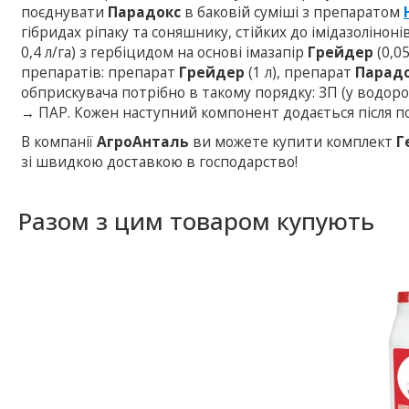
поєднувати
Парадокс
в баковій суміші з препаратом
гібридах ріпаку та соняшнику, стійких до імідазоліно
0,4 л/га) з гербіцидом на основі імазапір
Грейдер
(0,05
препаратів: препарат
Грейдер
(1 л), препарат
Парад
обприскувача потрібно в такому порядку: ЗП (у водор
→ ПАР. Кожен наступний компонент додається після п
В компанії
АгроАнталь
ви можете купити комплект
Г
зі швидкою доставкою в господарство!
Разом з цим товаром купують