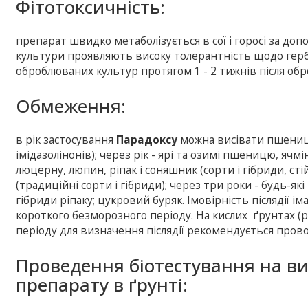
Фітотоксичність:
препарат швидко метаболізується в сої і горосі за до
культури проявляють високу толерантність щодо гер
оброблюваних культур протягом 1 - 2 тижнів після обр
Обмеження:
в рік застосування
Парадоксу
можна висівати пшеницю 
імідазолінонів); через рік - ярі та озимі пшеницю, ячмі
люцерну, люпин, ріпак і соняшник (сорти і гібриди, стій
(традиційні сорти і гібриди); через три роки - будь-я
гібриди ріпаку; цукровий буряк. Імовірність післядії ім
короткого безморозного періоду. На кислих ґрунтах (p
періоду для визначення післядії рекомендується пров
Проведення біотестування на в
препарату в ґрунті: