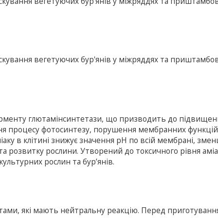
искування вегетуючих бур'янів у міжряддях та приштамбо
искування вегетуючих бур'янів у міжряддях та приштамбо
ерменту глютамінсинтетази, що призводить до підвищен
ічення процесу фотосинтезу, порушення мембранних функцій
іаку в клітині знижує значення рН по всій мембрані, зме
 та розвитку рослини. Утворений до токсичного рівня амі
ультурних рослин та бур’янів.
атами, які мають нейтральну реакцію. Перед приготуван