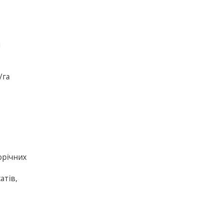
я
/га
орічних
атів,