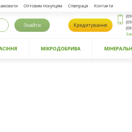
замовити
Оптовим покупцям
Співпраця
Контакти
(09
(09
Знайти
Кредитування
(06
Зам
АСІННЯ
МІКРОДОБРИВА
МІНЕРАЛЬН