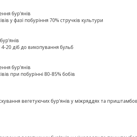
ення бур'янів
івів у фазі побуріння 70% стручків культури
бур'янів
 14-20 діб до викопування бульб
ення бур'янів
івів при побурінні 80-85% бобів
искування вегетуючих бур'янів у міжряддях та приштамбо