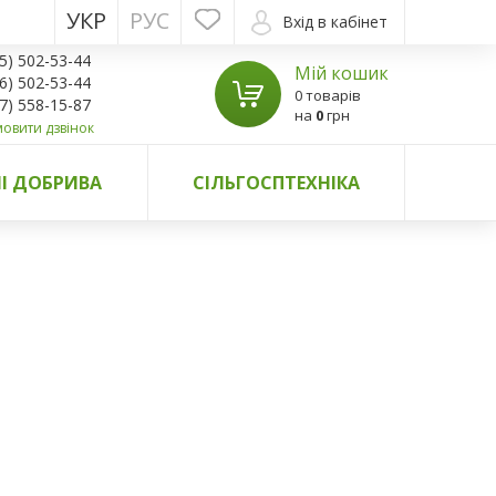
УКР
РУС
Вхід в кабінет
5) 502-53-44
Мій кошик
6) 502-53-44
0 товарів
7) 558-15-87
на
0
грн
овити дзвінок
І ДОБРИВА
СІЛЬГОСПТЕХНІКА