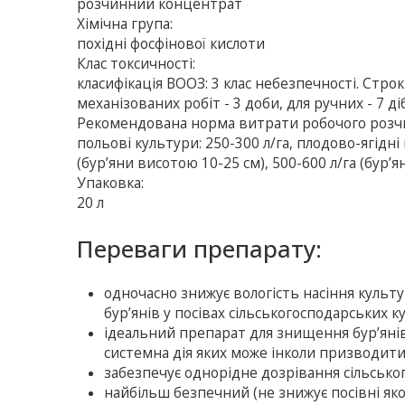
розчинний концентрат
Хімічна група:
похідні фосфінової кислоти
Клас токсичності:
класифікація ВООЗ: 3 клас небезпечності. Стр
механізованих робіт - 3 доби, для ручних - 7 ді
Рекомендована норма витрати робочого розч
польові культури: 250-300 л/га, плодово-ягідні 
(бур’яни висотою 10-25 см), 500-600 л/га (бур’
Упаковка:
20 л
Переваги препарату:
одночасно знижує вологість насіння культ
бур’янів у посівах сільськогосподарських к
ідеальний препарат для знищення бур’янів 
системна дія яких може інколи призводити
забезпечує однорідне дозрівання сільсько
найбільш безпечний (не знижує посівні яко