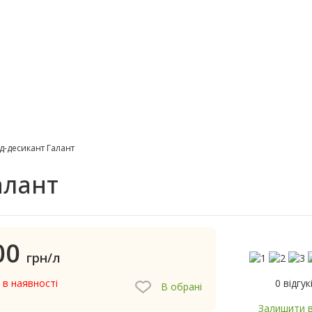
д-десикант Галант
алант
00
грн/л
0 відгук
 в наявності
В обрані
Залишити в