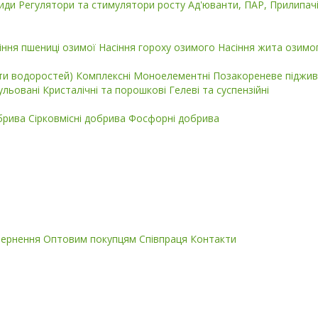
циди
Регулятори та стимулятори росту
Ад'юванти, ПАР, Прилипач
іння пшениці озимої
Насіння гороху озимого
Насіння жита озимо
кти водоростей)
Комплексні
Моноелементні
Позакореневе піджив
ульовані
Кристалічні та порошкові
Гелеві та суспензійні
обрива
Сірковмісні добрива
Фосфорні добрива
вернення
Оптовим покупцям
Співпраця
Контакти