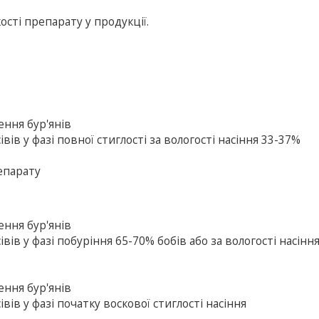
кості препарату у продукції.
ення бур'янів
вів у фазі повної стиглості за вологості насіння 33-37%
епарату
ення бур'янів
івів у фазі побуріння 65-70% бобів або за вологості насінн
ення бур'янів
вів у фазі початку воскової стиглості насіння