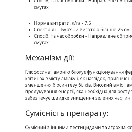
Спосіб, та час обробки - Направлене обпр
смугах
Норма витрати, л/га - 7,5
Спектр дії - Бур'яни висотою більше 25 см
Спосіб, та час обробки - Направлене обпр
смугах
Механiзм дії:
Глюфосинат амонію блокує функціонування ф
клітинах вмісту аміаку і, як наслідок, пригн
зменшення біосинтезу білків. Високий вміст ам
продукування енергії, яка необхідна для росту
забезпечує швидке знищення зелених частин к
Сумісність препарату:
Сумісний з іншими пестицидами та агрохімік