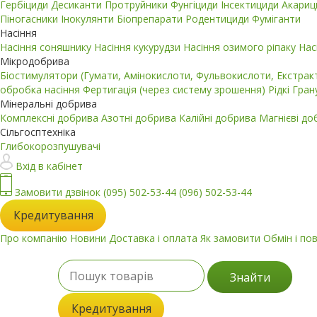
Гербіциди
Десиканти
Протруйники
Фунгіциди
Інсектициди
Акари
Піногасники
Інокулянти
Біопрепарати
Родентициди
Фуміганти
Насіння
Насіння соняшнику
Насіння кукурудзи
Насіння озимого ріпаку
Нас
Мікродобрива
Біостимулятори (Гумати, Амінокислоти, Фульвокислоти, Екстра
обробка насіння
Фертигація (через систему зрошення)
Рідкі
Гран
Мінеральні добрива
Комплексні добрива
Азотні добрива
Калійні добрива
Магнієві д
Сільгосптехніка
Глибокорозпушувачі
Вхід в кабінет
Замовити дзвінок
(095) 502-53-44
(096) 502-53-44
Кредитування
Про компанію
Новини
Доставка і оплата
Як замовити
Обмін і по
Знайти
Кредитування