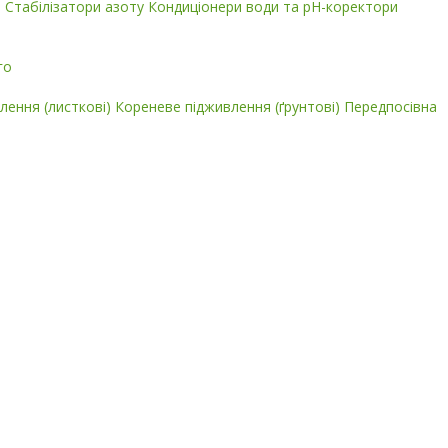
і
Стабілізатори азоту
Кондиціонери води та pH-коректори
го
лення (листкові)
Кореневе підживлення (ґрунтові)
Передпосівна