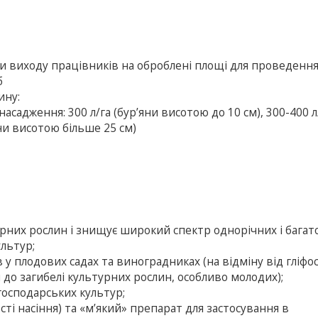
оки виходу працівників на оброблені площі для проведенн
б
ину:
насадження: 300 л/га (бур’яни висотою до 10 см), 300-400 л
яни висотою більше 25 см)
урних рослин і знищує широкий спектр однорічних і багат
ультур;
у плодових садах та виноградниках (на відміну від гліфос
 до загибелі культурних рослин, особливо молодих);
господарських культур;
сті насіння) та «м’який» препарат для застосування в