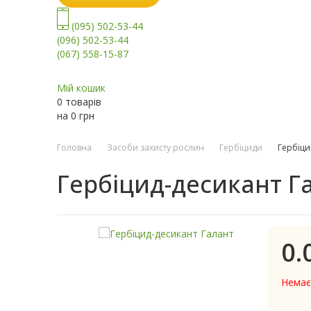
(095) 502-53-44
(096) 502-53-44
(067) 558-15-87
Мій кошик
0 товарів
на
0
грн
Головна
Засоби захисту рослин
Гербіциди
Гербіци
Гербіцид-десикант Г
0.
Немає