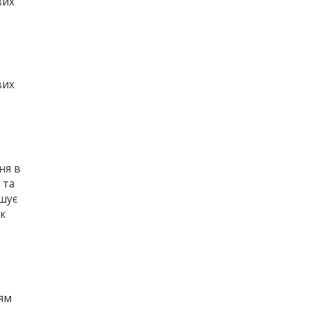
вих
вих
ня в
 та
ншує
ак
ням