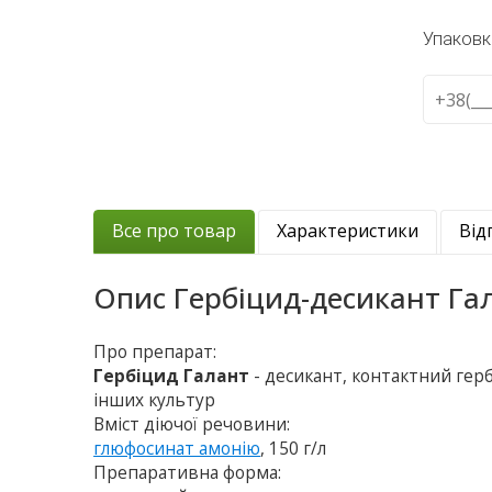
Упаковк
Все про товар
Характеристики
Від
Опис
Гербіцид-десикант Га
Про препарат:
Гербіцид Галант
- десикант, контактний гер
інших культур
Вміст діючої речовини:
глюфосинат амонію
, 150 г/л
Препаративна форма: