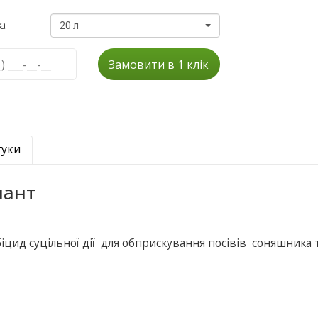
а
20 л
Замовити в 1 клік
гуки
лант
біцид суцільної дії для обприскування посівів соняшника 