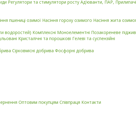
циди
Регулятори та стимулятори росту
Ад'юванти, ПАР, Прилипач
іння пшениці озимої
Насіння гороху озимого
Насіння жита озимо
кти водоростей)
Комплексні
Моноелементні
Позакореневе піджив
ульовані
Кристалічні та порошкові
Гелеві та суспензійні
обрива
Сірковмісні добрива
Фосфорні добрива
вернення
Оптовим покупцям
Співпраця
Контакти