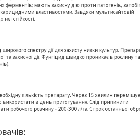
их ферментів; мають захисну дію проти патогенів, запоб
акарицидними властивостями. Завдяки мультисайтовій
 неї стійкості.
 широкого спектру дії для захисту низки культур. Препара
ї та захисної дії. Фунгіцид швидко проникає в рослину т
ів).
обхідну кількість препарату. Через 15 хвилин перемішу
о використати в день приготування. Слід припинити
ти робочого розчину - 200-300 л/га. Строк останньої обр
вачів: