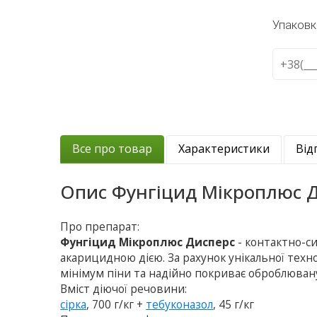
Упаковк
Все про товар
Характеристики
Від
Опис
Фунгіцид Мікроплюс 
Про препарат:
Фунгіцид Мікроплюс Дисперс
- контактно-с
акарицидною дією. За рахунок унікальної техн
мінімум піни та надійно покриває оброблюва
Вміст діючої речовини:
сірка
, 700 г/кг +
тебуконазол
, 45 г/кг