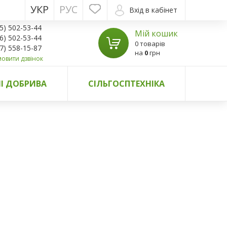
УКР
РУС
Вхід в кабінет
5) 502-53-44
Мій кошик
6) 502-53-44
0 товарів
7) 558-15-87
на
0
грн
овити дзвінок
І ДОБРИВА
СІЛЬГОСПТЕХНІКА