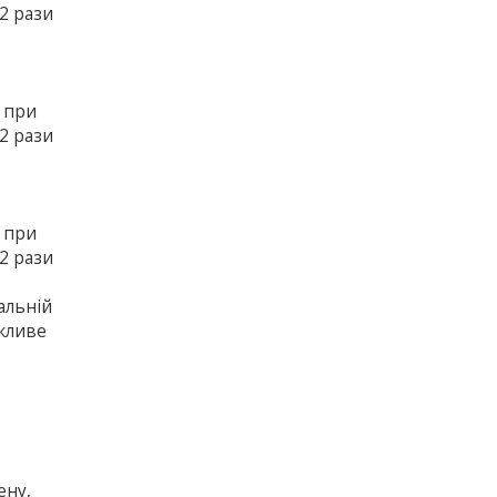
2 рази
ї при
2 рази
ї при
2 рази
альній
ажливе
ену,