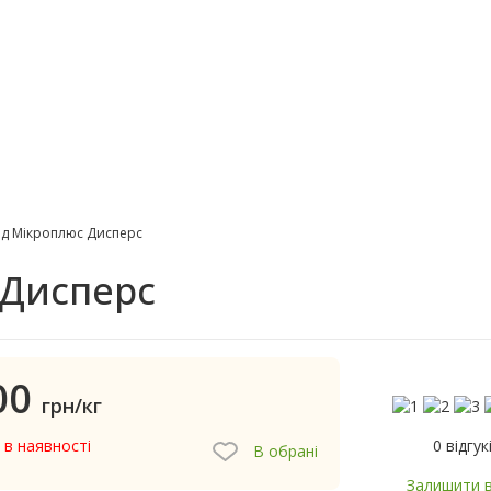
ид Мікроплюс Дисперс
 Дисперс
00
грн/кг
0 відгук
 в наявності
В обрані
Залишити в