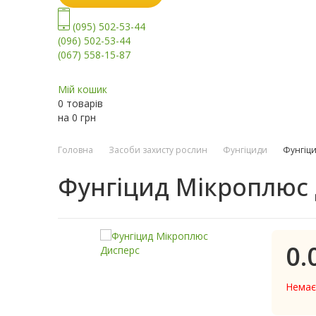
(095) 502-53-44
(096) 502-53-44
(067) 558-15-87
Мій кошик
0 товарів
на
0
грн
Головна
Засоби захисту рослин
Фунгіциди
Фунгіц
Фунгіцид Мікроплюс
0.
Немає