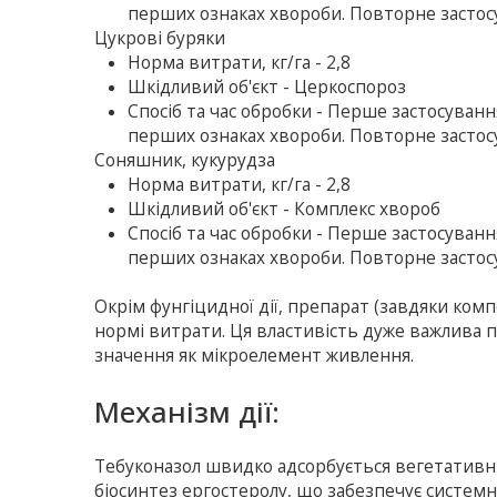
перших ознаках хвороби. Повторне застосу
Цукрові буряки
Норма витрати, кг/га - 2,8
Шкідливий об'єкт - Церкоспороз
Спосіб та час обробки - Перше застосуван
перших ознаках хвороби. Повторне застосу
Соняшник, кукурудза
Норма витрати, кг/га - 2,8
Шкідливий об'єкт - Комплекс хвороб
Спосіб та час обробки - Перше застосуван
перших ознаках хвороби. Повторне застосу
Окрім фунгіцидної дії, препарат (завдяки ком
нормі витрати. Ця властивість дуже важлива пр
значення як мікроелемент живлення.
Механізм дії:
Тебуконазол швидко адсорбується вегетативни
біосинтез ергостеролу, що забезпечує системн