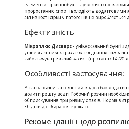
елементи сірки інгібують ряд життєво важлив
проростанню спор, і володіють додатковими 
активності сірки у патогенів не виробляється до
Ефективність:
Мікроплюс Дисперс
- універсальний фунгіцид
універсальним за рахунок поєднання лікувально
забезпечує тривалий захист (протягом 14-20 дн
Особливості застосування:
У наполовину заповнений водою бак додати не
долити решту води. Робочий розчин необхідн
обприскування при ризику опадів. Норма витра
30 днів до збирання врожаю.
Рекомендації щодо розпилю