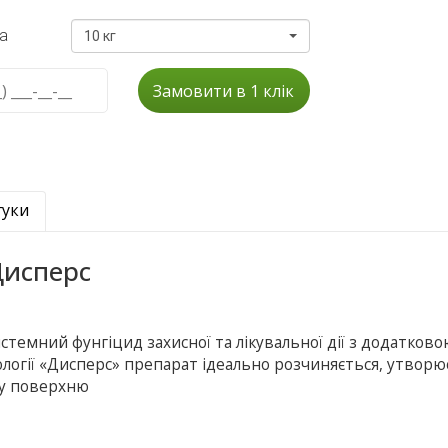
а
10 кг
Замовити в 1 клік
гуки
Дисперс
истемний фунгіцид захисної та лікувальної дії з додатков
ології «Дисперс» препарат ідеально розчиняється, утворю
ну поверхню