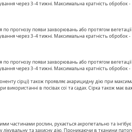
вання через 3-4 тижні. Максимальна кратність обробок - 
ня по прогнозу появи захворювань або протягом вегетаці
вання через 3-4 тижні. Максимальна кратність обробок - 
ня по прогнозу появи захворювань або протягом вегетаці
вання через 3-4 тижні. Максимальна кратність обробок - 
поненту сірці) також проявляє акарицидну дію при максим
и використанні в посівах сої та садах. Сірка також має в
ми частинами рослин, рухається акропетально та інгібує
у лікувальну та захисну дію. Проникаючи в тканини патог