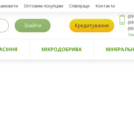
замовити
Оптовим покупцям
Співпраця
Контакти
(09
(09
Знайти
Кредитування
(06
Зам
АСІННЯ
МІКРОДОБРИВА
МІНЕРАЛЬН