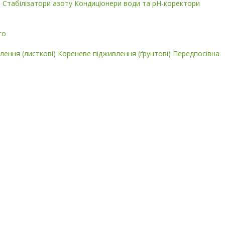
і
Стабілізатори азоту
Кондиціонери води та pH-коректори
го
лення (листкові)
Кореневе підживлення (ґрунтові)
Передпосівна