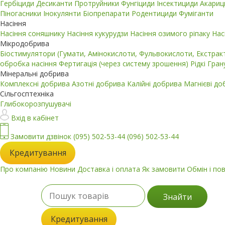
Гербіциди
Десиканти
Протруйники
Фунгіциди
Інсектициди
Акари
Піногасники
Інокулянти
Біопрепарати
Родентициди
Фуміганти
Насіння
Насіння соняшнику
Насіння кукурудзи
Насіння озимого ріпаку
Нас
Мікродобрива
Біостимулятори (Гумати, Амінокислоти, Фульвокислоти, Екстра
обробка насіння
Фертигація (через систему зрошення)
Рідкі
Гран
Мінеральні добрива
Комплексні добрива
Азотні добрива
Калійні добрива
Магнієві д
Сільгосптехніка
Глибокорозпушувачі
Вхід в кабінет
Замовити дзвінок
(095) 502-53-44
(096) 502-53-44
Кредитування
Про компанію
Новини
Доставка і оплата
Як замовити
Обмін і по
Знайти
Кредитування