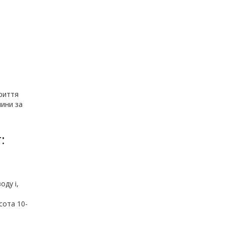
риття
лини за
:
оду і,
сота 10-