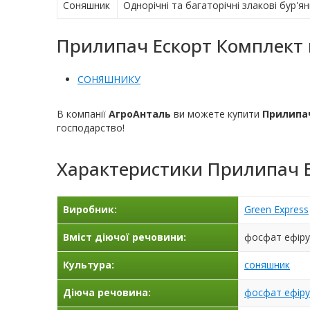
Соняшник
Однорічні та багаторічні злакові бур'я
Прилипач Ескорт Комплект в
СОНЯШНИКУ
В компанії
АгроАнталь
ви можете купити
Прилипа
господарство!
Характеристики
Прилипач 
Виробник:
Green Express
Вміст діючої речовини:
фосфат ефіру,
Культура:
соняшник
Діюча речовина:
фосфат ефіру