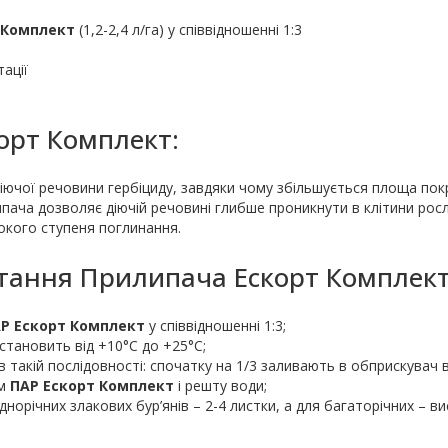
 Комплект
(1,2-2,4 л/га) у співвідношенні 1:3
ації
орт Комплект:
іючої речовини гербіциду, завдяки чому збільшується площа пок
пача дозволяє діючій речовині глибше проникнути в клітини рос
окого ступеня поглинання.
стання Прилипача Ескорт Комплект
Р Ескорт Комплект
у співвідношенні 1:3;
становить від +10°С до +25°С;
такій послідовності: спочатку на 1/3 заливають в обприскувач в
ім
ПАР Ескорт Комплект
і решту води;
орічних злакових бур’янів – 2-4 листки, а для багаторічних – ви