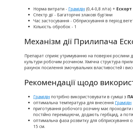
​​​​​​Норма витрати -
Грамідін
(0,4-0,8 л/га) +
Ескорт
Спектр дії - Багаторічні злакові бур'яни
Час застосування - Обприскування в період вегет
Кількість обробок - 1
Механізм дії Прилипача Еск
Препарат сприяє утримуванню на поверхні рослини д
культури робочим розчином. Хімічна структура прили
рахунок посилення змочувальних властивостей і вис
Рекомендації щодо викори
Грамідін
потрібно використовувати в суміші з
ПА
оптимальна температура для внесення
Грамідін
приготування робочого розчину має проходити в 
постійно перемішуючи, додають гербіцид, а пот
оптимальна фаза розвитку для обприскування одн
15 см.