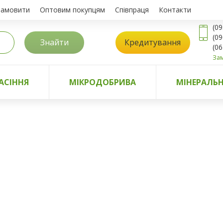
замовити
Оптовим покупцям
Співпраця
Контакти
(09
(09
Знайти
Кредитування
(06
Зам
АСІННЯ
МІКРОДОБРИВА
МІНЕРАЛЬН