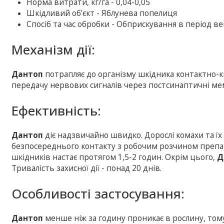
Норма витрати, кг/га - 0,04-0,05
Шкідливий об'єкт - Яблунева попелиця
Спосіб та час обробки - Обприскування в період ве
Механізм дії:
Дантоп
потрапляє до організму шкідника контактно-к
передачу нервових сигналів через постсинаптичні ме
Ефективність:
Дантоп
діє надзвичайно швидко. Дорослі комахи та ї
безпосереднього контакту з робочим розчином препар
шкідників настає протягом 1,5-2 годин. Окрім цього,
Д
Тривалість захисної дії - понад 20 днів.
Особливості застосування:
Дантоп
менше ніж за годину проникає в рослину, том