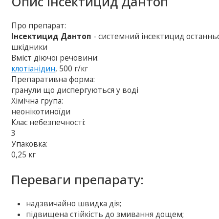
Опис
Інсектицид Дантоп
Про препарат:
Інсектицид Дантоп
- системний інсектицид останньо
шкідники
Вміст діючої речовини:
клотіанідин
, 500 г/кг
Препаративна форма:
гранули що диспергуються у воді
Хімічна група:
неонікотиноїди
Клас небезпечності:
3
Упаковка:
0,25 кг
Переваги препарату:
надзвичайно швидка дія;
підвищена стійкість до змивання дощем;