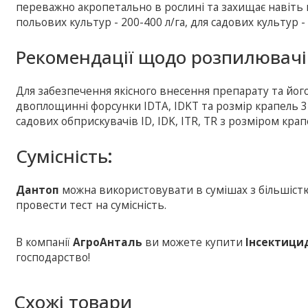
переважно акропетально в рослині та захищає навіть 
польових культур - 200-400 л/га, для садових культур - 
Рекомендації щодо розпилювачі
Для забезпечення якісного внесення препарату та йо
двоплощинні форсунки ІDTA, ІDKT та розмір крапель 
садових обприскувачів ІD, ІDK, ІTR, TR з розміром кра
Сумісність
:
Дантоп
можна використовувати в сумішах з більшістю 
провести тест на сумісність.
В компанії
АгроАнталь
ви можете купити
Інсектици
господарство!
Схожі товари