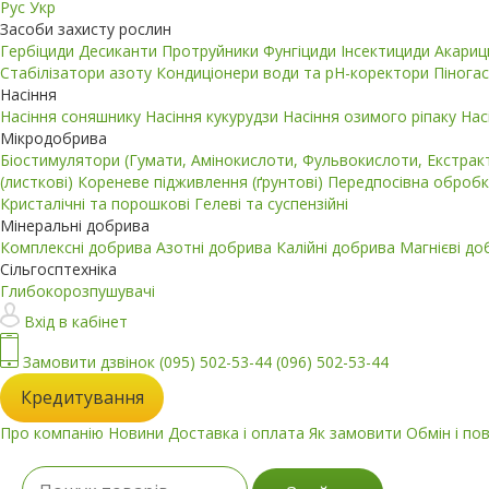
Рус
Укр
Засоби захисту рослин
Гербіциди
Десиканти
Протруйники
Фунгіциди
Інсектициди
Акари
Стабілізатори азоту
Кондиціонери води та pH-коректори
Пінога
Насіння
Насіння соняшнику
Насіння кукурудзи
Насіння озимого ріпаку
Нас
Мікродобрива
Біостимулятори (Гумати, Амінокислоти, Фульвокислоти, Екстра
(листкові)
Кореневе підживлення (ґрунтові)
Передпосівна обробк
Кристалічні та порошкові
Гелеві та суспензійні
Мінеральні добрива
Комплексні добрива
Азотні добрива
Калійні добрива
Магнієві д
Сільгосптехніка
Глибокорозпушувачі
Вхід в кабінет
Замовити дзвінок
(095) 502-53-44
(096) 502-53-44
Кредитування
Про компанію
Новини
Доставка і оплата
Як замовити
Обмін і по