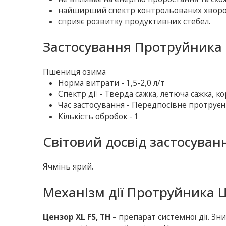
найширший спектр контрольованих хвороб
сприяє розвитку продуктивних стебел.
Застосування Протруйника 
Пшениця озима
Норма витрати - 1,5-2,0 л/т
Спектр дії - Тверда сажка, летюча сажка, ко
Час застосування - Передпосівне протруєн
Кількість обробок - 1
Світовий досвід застосуван
Ячмінь ярий.
Механізм дії Протруйника Ц
Цензор XL FS, TH
– препарат системної дії. Зни