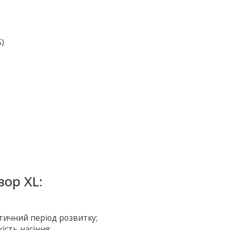
S)
ор XL:
тичний період розвитку;
ість насіння;