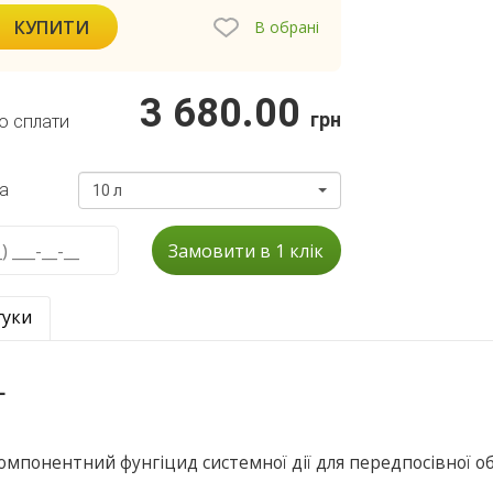
КУПИТИ
В обрані
3 680.00
грн
о сплати
а
10 л
Замовити в 1 клік
гуки
L
омпонентний фунгіцид системної дії для передпосівної о