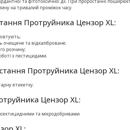
ардантної та фітотоксичної дії. При проростанні поширює
лину на тривалий проміжок часу.
стання Протруйника Цензор XL:
бовтують;
ь очищене та відкаліброване;
го розчину;
оботі з пестицидами.
стання Протруйника Цензор XL:
арну етикетку.
ротруйника Цензор XL:
інсектицидними та мікродобривами.
зор XL: