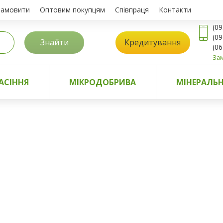
замовити
Оптовим покупцям
Співпраця
Контакти
(09
(09
Знайти
Кредитування
(06
Зам
АСІННЯ
МІКРОДОБРИВА
МІНЕРАЛЬН