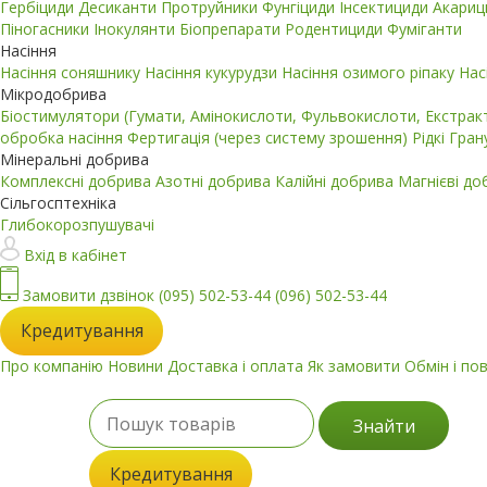
Гербіциди
Десиканти
Протруйники
Фунгіциди
Інсектициди
Акари
Піногасники
Інокулянти
Біопрепарати
Родентициди
Фуміганти
Насіння
Насіння соняшнику
Насіння кукурудзи
Насіння озимого ріпаку
Нас
Мікродобрива
Біостимулятори (Гумати, Амінокислоти, Фульвокислоти, Екстра
обробка насіння
Фертигація (через систему зрошення)
Рідкі
Гран
Мінеральні добрива
Комплексні добрива
Азотні добрива
Калійні добрива
Магнієві д
Сільгосптехніка
Глибокорозпушувачі
Вхід в кабінет
Замовити дзвінок
(095) 502-53-44
(096) 502-53-44
Кредитування
Про компанію
Новини
Доставка і оплата
Як замовити
Обмін і по
Знайти
Кредитування