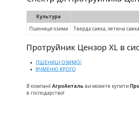
Культура
Пшениця озима
Тверда сажка, летюча сажка,
Протруйник Цензор XL в сис
ПШЕНИЦІ ОЗИМОЇ
ЯЧМЕНЮ ЯРОГО
В компанії
АгроАнталь
ви можете купити
Про
в господарство!