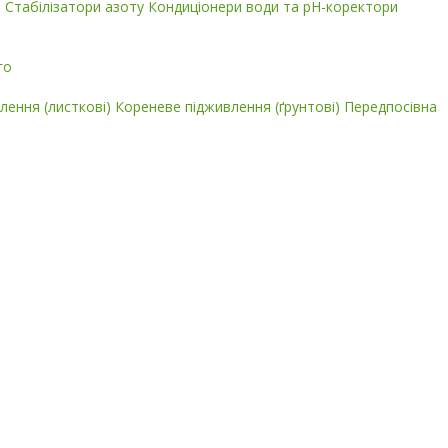
і
Стабілізатори азоту
Кондиціонери води та pH-коректори
го
лення (листкові)
Кореневе підживлення (ґрунтові)
Передпосівна