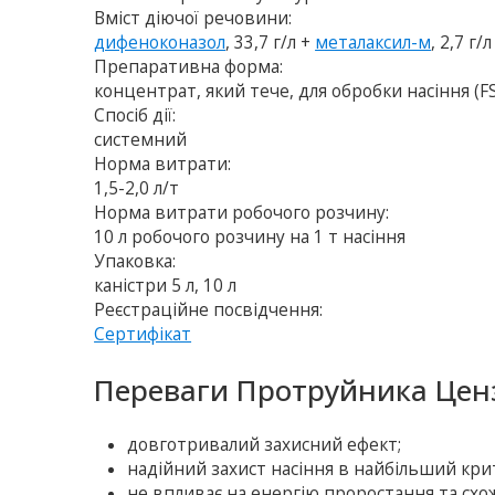
Вміст діючої речовини:
дифеноконазол
, 33,7 г/л +
металаксил-м
, 2,7 г/л
Препаративна форма:
концентрат, який тече, для обробки насіння (F
Спосіб дії:
системний
Норма витрати:
1,5-2,0 л/т
Норма витрати робочого розчину:
10 л робочого розчину на 1 т насіння
Упаковка:
каністри 5 л, 10 л
Реєстраційне посвідчення:
Сертифікат
Переваги Протруйника Ценз
довготривалий захисний ефект;
надійний захист насіння в найбільший кри
не впливає на енергію проростання та схож