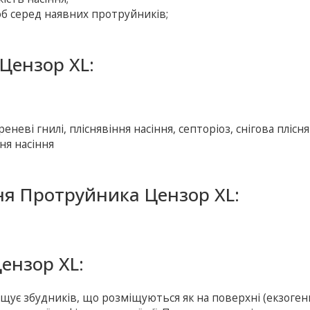
 серед наявних протруйників;
Цензор XL:
реневі гнилі, пліснявіння насіння, септоріоз, снігова плісн
ня насіння
ня Протруйника Цензор XL:
ензор XL:
щує збудників, що розміщуються як на поверхні (екзогенні