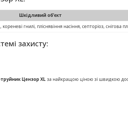
Шкідливий об’єкт
 кореневі гнилі, пліснявіння насіння, септоріоз, снігова п
темі захисту:
труйник Цензор XL
за найкращою ціною зі швидкою до