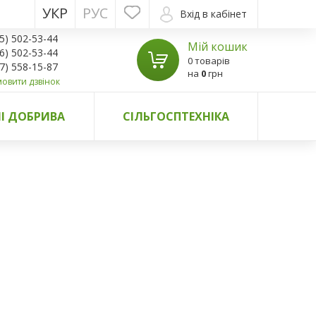
УКР
РУС
Вхід в кабінет
5) 502-53-44
Мій кошик
6) 502-53-44
0 товарів
7) 558-15-87
на
0
грн
овити дзвінок
І ДОБРИВА
СІЛЬГОСПТЕХНІКА