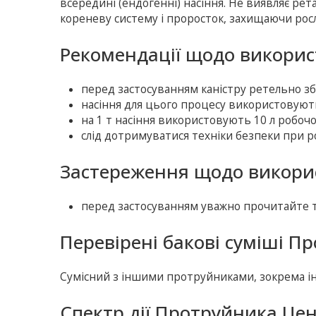
всередині (ендогенні) насіння. Не виявляє рет
кореневу систему і проросток, захищаючи рос
Рекомендації щодо викори
перед застосуванням каністру ретельно з
насіння для цього процесу використовуют
на 1 т насіння використовують 10 л робочо
слід дотримуватися техніки безпеки при р
Застереження щодо викори
перед застосуванням уважно прочитайте т
Перевірені бакові суміші П
Сумісний з іншими протруйниками, зокрема 
Спектр дії Протруйника Цен