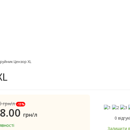
руйник Цензор XL
XL
0
грн/л
-13%
8.00
грн/л
0 відгук
явності
Залишити в