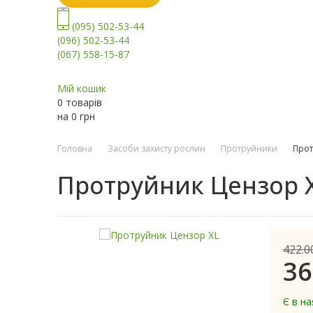
(095) 502-53-44
(096) 502-53-44
(067) 558-15-87
Мій кошик
0 товарів
на
0
грн
Головна
Засоби захисту рослин
Протруйники
Прот
Протруйник Цензор 
422.0
36
Є в на