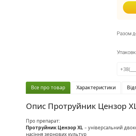
Разом д
Упаковк
Все про товар
Характеристики
Від
Опис
Протруйник Цензор X
Про препарат:
Протруйник Цензор XL
– універсальний двок
насіння зернових культур