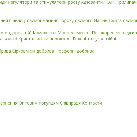
циди
Регулятори та стимулятори росту
Ад'юванти, ПАР, Прилипач
іння пшениці озимої
Насіння гороху озимого
Насіння жита озимо
кти водоростей)
Комплексні
Моноелементні
Позакореневе піджив
ульовані
Кристалічні та порошкові
Гелеві та суспензійні
обрива
Сірковмісні добрива
Фосфорні добрива
вернення
Оптовим покупцям
Співпраця
Контакти