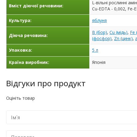
L-вільні рослинні амін
Вміст діючої речовини:
Сu-EDTA - 0,002, Fe-E
Культура:
яблуня
B (бор)
,
Cu (мідь)
,
Fe 
Діюча речовина:
(фосфор)
,
Zn (цинк)
,
Упаковка:
5 л
Країна виробник:
Японія
Відгуки про продукт
Оцініть товар