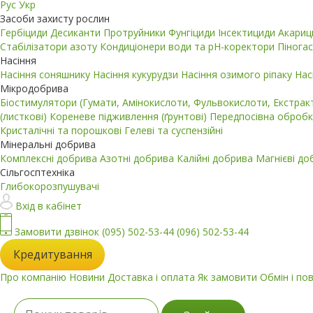
Рус
Укр
Засоби захисту рослин
Гербіциди
Десиканти
Протруйники
Фунгіциди
Інсектициди
Акари
Стабілізатори азоту
Кондиціонери води та pH-коректори
Пінога
Насіння
Насіння соняшнику
Насіння кукурудзи
Насіння озимого ріпаку
Нас
Мікродобрива
Біостимулятори (Гумати, Амінокислоти, Фульвокислоти, Екстра
(листкові)
Кореневе підживлення (ґрунтові)
Передпосівна обробк
Кристалічні та порошкові
Гелеві та суспензійні
Мінеральні добрива
Комплексні добрива
Азотні добрива
Калійні добрива
Магнієві д
Сільгосптехніка
Глибокорозпушувачі
Вхід в кабінет
Замовити дзвінок
(095) 502-53-44
(096) 502-53-44
Кредитування
Про компанію
Новини
Доставка і оплата
Як замовити
Обмін і по