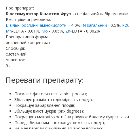
Про препарат:
Біостимулятор Кінактив Фрут
- спеціальний набір аміноки
Вміст діючої речовини:
L-вільні рослинні амінокислоти
– 4,0%,
N загальний
- 0,5%,
Р2
Mn
-EDTA - 0,01%,
Mo
- 0,05%,
Zn
-EDTA - 0,002%
Препаративна форма:
розчинний концентрат
Спосіб дії:
системний
Упаковка:
5 л
Переваги препарату:
Посилює фотосинтез та ріст рослин;
Збільшує розмір та однорідність плодів;
Покращує забарвлення плодів;
Збільшує вміст цукрів (brix degrees);
Покращує смакові якості ( за рахунок балансу цукрів та ки
Перед збиранням - покращує лежкість плодів;
Не має періоду очікування до збору врожаю;