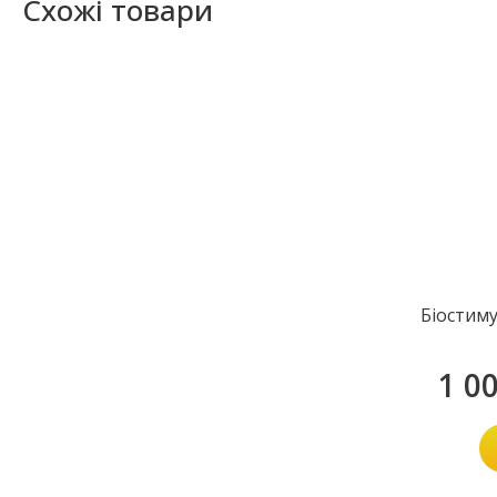
Схожі товари
Біостим
1 0