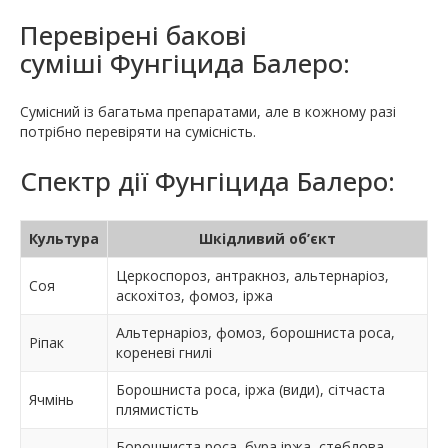
Перевірені бакові
суміші Фунгіцида Балеро:
Сумісний із багатьма препаратами, але в кожному разі
потрібно перевіряти на сумісність.
Спектр дії Фунгіцида Балеро:
Культура
Шкідливий об’єкт
Церкоспороз, антракноз, альтернаріоз,
Соя
аскохітоз, фомоз, іржа
Альтернаріоз, фомоз, борошниста роса,
Ріпак
кореневі гнилі
Борошниста роса, іржа (види), сітчаста
Ячмінь
плямистість
Борошниста роса, бура іржа, стеблова