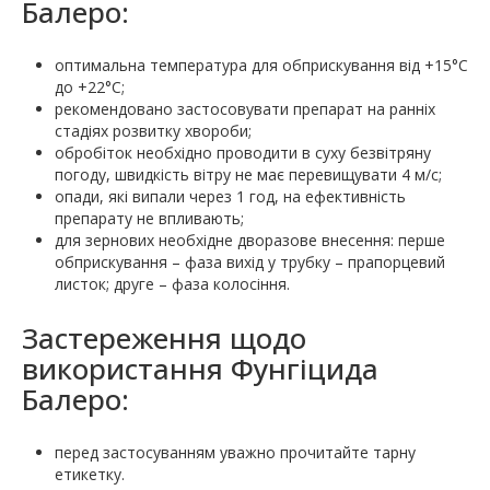
Балеро:
оптимальна температура для обприскування від +15°С
до +22°С;
рекомендовано застосовувати препарат на ранніх
стадіях розвитку хвороби;
обробіток необхідно проводити в суху безвітряну
погоду, швидкість вітру не має перевищувати 4 м/с;
опади, які випали через 1 год, на ефективність
препарату не впливають;
для зернових необхідне дворазове внесення: перше
обприскування – фаза вихід у трубку – прапорцевий
листок; друге – фаза колосіння.
Застереження щодо
використання Фунгіцида
Балеро:
перед застосуванням уважно прочитайте тарну
етикетку.