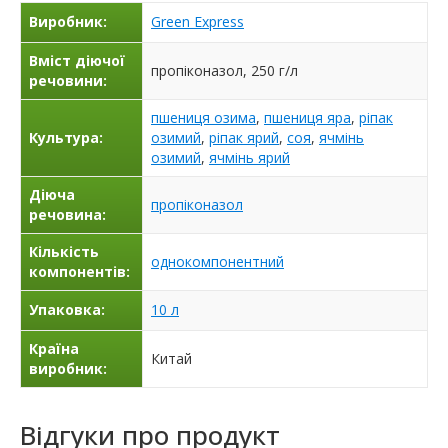
Виробник:
Green Express
Вміст діючої
пропіконазол, 250 г/л
речовини:
пшениця озима
,
пшениця яра
,
ріпак
Культура:
озимий
,
ріпак ярий
,
соя
,
ячмінь
озимий
,
ячмінь ярий
Діюча
пропіконазол
речовина:
Кількість
однокомпонентний
компонентів:
Упаковка:
10 л
Країна
Китай
виробник:
Відгуки про продукт