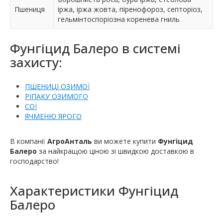
Пшениця
іржа, іржа жовта, піренофороз, септоріоз,
гельмінтоспоріозна коренева гниль
Фунгіцид Балеро в системі
захисту:
ПШЕНИЦІ ОЗИМОЇ
РІПАКУ ОЗИМОГО
СОЇ
ЯЧМЕНЮ ЯРОГО
В компанії
АгроАнталь
ви можете купити
Фунгіцид
Балеро
за найкращою ціною зі швидкою доставкою в
господарство!
Характеристики
Фунгіцид
Балеро