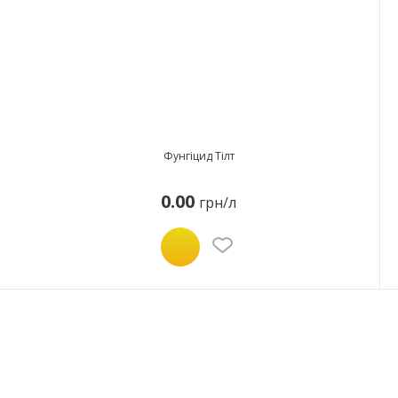
Фунгіцид Тілт
0.00
грн/л