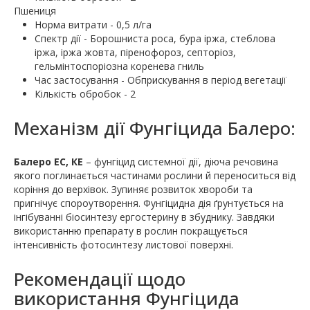
Пшениця
Норма витрати - 0,5 л/га
Спектр дії - Борошниста роса, бура іржа, стеблова
іржа, іржа жовта, піренофороз, септоріоз,
гельмінтоспоріозна коренева гниль
Час застосування - Обприскування в період вегетації
Кількість обробок - 2
Механізм дії Фунгіцида Балеро:
Балеро ЕС, КЕ
– фунгіцид системної дії, діюча речовина
якого поглинається частинами рослини й переноситься від
коріння до верхівок. Зупиняє розвиток хвороби та
пригнічує спороутворення. Фунгіцидна дія ґрунтується на
інгібуванні біосинтезу ергостерину в збуднику. Завдяки
використанню препарату в рослин покращується
інтенсивність фотосинтезу листової поверхні.
Рекомендації щодо
використання Фунгіцида