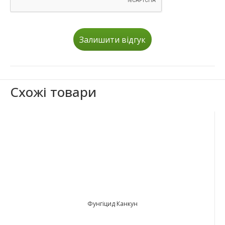
Залишити відгук
Схожі товари
Фунгіцид Канкун