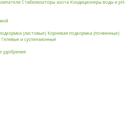
илипатели
Стабилизаторы азота
Кондиционеры воды и pH-
имой
подкормка (листовые)
Корневая подкормка (почвенные)
е
Гелевые и суспензионные
 удобрения