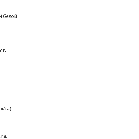
й белой
тов
л/га)
ка,