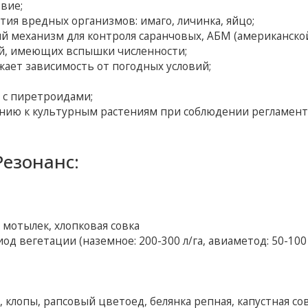
вие;
тия вредных организмов: имаго, личинка, яйцо;
й механизм для контроля саранчовых, АБМ (американско
ей, имеющих вспышки численности;
жает зависимость от погодных условий;
 с пиретроидами;
ению к культурным растениям при соблюдении регламен
езонанс:
 мотылек, хлопковая совка
 вегетации (наземное: 200-300 л/га, авиаметод: 50-100 
клопы, рапсовый цветоед, белянка репная, капустная сов