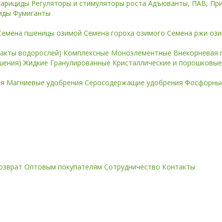
карициды
Регуляторы и стимуляторы роста
Адъюванты, ПАВ, Пр
иды
Фумиганты
Семена пшеницы озимой
Семена гороха озимого
Семена ржи оз
ракты водорослей)
Комплексные
Моноэлементные
Внекорневая 
ошения)
Жидкие
Гранулированные
Кристаллические и порошковы
ия
Магниевые удобрения
Серосодержащие удобрения
Фосфорные
озврат
Оптовым покупателям
Сотрудничество
Контакты