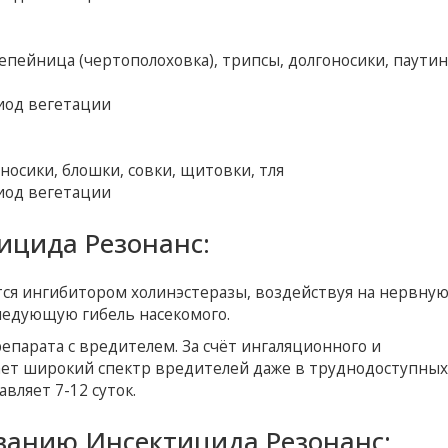
репейница (чертополоховка), трипсы, долгоносики, паути
иод вегетации
носики, блошки, совки, щитовки, тля
иод вегетации
ицида Резонанс:
ся ингибитором холинэстеразы, воздействуя на нервну
ледующую гибель насекомого.
репарата с вредителем. За счёт ингаляционного и
ет широкий спектр вредителей даже в труднодоступных 
вляет 7-12 суток.
ванию Инсектицида Резонанс: