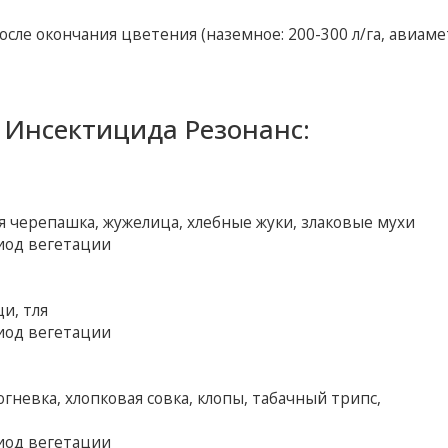
ле окончания цветения (наземное: 200-300 л/га, авиамет
Инсектицида Резонанс:
ая черепашка, жужелица, хлебные жуки, злаковые мухи
иод вегетации
и, тля
иод вегетации
гневка, хлопковая совка, клопы, табачный трипс,
иод вегетации