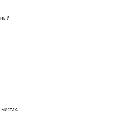
нный
ю
местах.