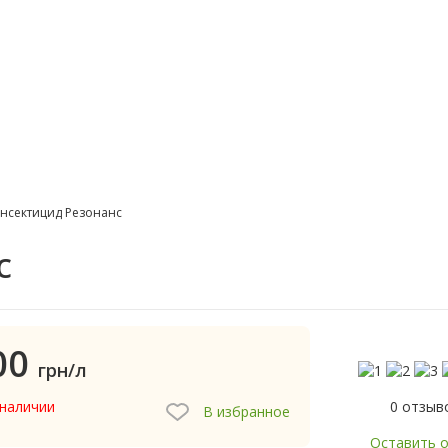
нсектицид Резонанс
с
00
грн/л
0 отзыв
 наличии
В избранное
Оставить 