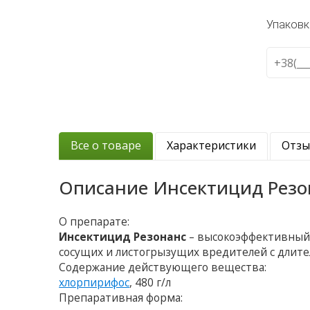
Упаковк
Все о товаре
Характеристики
Отз
Описание
Инсектицид Резо
О препарате:
Инсектицид Резонанс
– высокоэффективный
сосущих и листогрызущих вредителей с длит
Содержание действующего вещества:
хлорпирифос
, 480 г/л
Препаративная форма: