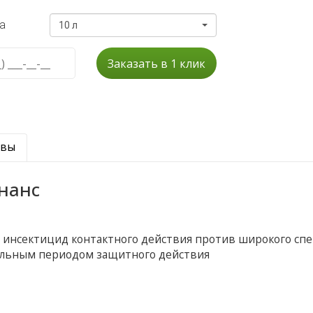
а
10 л
Заказать в 1 клик
ывы
нанс
 инсектицид контактного действия против широкого спе
ельным периодом защитного действия