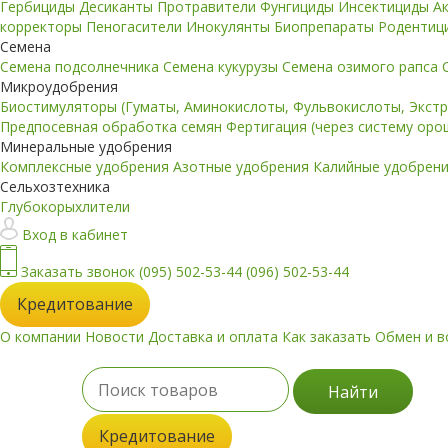
Гербициды
Десиканты
Протравители
Фунгициды
Инсектициды
А
корректоры
Пеногасители
Инокулянты
Биопрепараты
Родентиц
Семена
Семена подсолнечника
Семена кукурузы
Семена озимого рапса
Микроудобрения
Биостимуляторы (Гуматы, Аминокислоты, Фульвокислоты, Экст
Предпосевная обработка семян
Фертигация (через систему ор
Минеральные удобрения
Комплексные удобрения
Азотные удобрения
Калийные удобрен
Сельхозтехника
Глубокорыхлители
Вход в кабинет
Заказать звонок
(095) 502-53-44
(096) 502-53-44
Кредитование
О компании
Новости
Доставка и оплата
Как заказать
Обмен и в
Найти
Кредитование