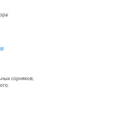
ора:
ии
ных сорняков;
ого;