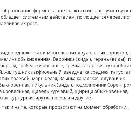
 образование фермента ацетолактатсинтазы, участвующ
обладает системным действием, поглощается через лист
авливая их рост.
идов однолетних и многолетних двудольных сорняков, 
омелина обыкновенная, Вероника (виды), герань (виды), г
черная, грабельки обычные, гречка татарская, сухоребри
 желтушник лакфиольный, звездчатка средняя, ​​капуста 
тик полевой, марь белая, Злынка канадская, одуванчик
обыкновенная, пикульник (виды), подсолнечник Сорен, ро
рда кровельная, щавель курчавый, щирица обыкновенная,
ухая пурпурная, ярутка полевая и другие.
 так и на те, которые прорастают на момент обработки.