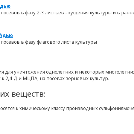
Адью
посевов в фазу 2-3 листьев - кущения культуры и в ранн
 Адью
посевов в фазу флагового листа культуры
я для уничтожения однолетних и некоторых многолетни
 к 2,4-Д и МЦПА, на посевах зерновых культур.
их веществ:
осятся к химическому классу производных сульфонилмоч