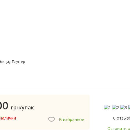
бицид Плуггер
00
грн/упак
0 отзыв
 наличии
В избранное
Оставить 