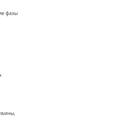
ие фазы
х
евины,