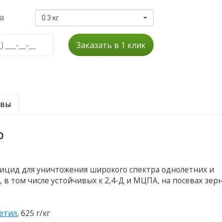
а
0.3 кг
Заказать в 1 клик
ывы
р
ицид для уничтожения широкого спектра однолетних и
в том числе устойчивых к 2,4-Д и МЦПА, на посевах зер
етил
, 625 г/кг