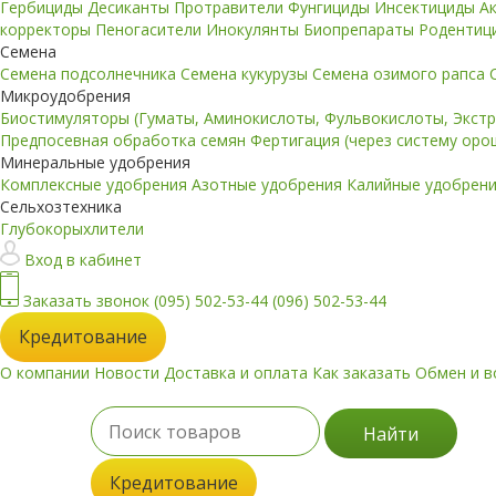
Гербициды
Десиканты
Протравители
Фунгициды
Инсектициды
А
корректоры
Пеногасители
Инокулянты
Биопрепараты
Родентиц
Семена
Семена подсолнечника
Семена кукурузы
Семена озимого рапса
Микроудобрения
Биостимуляторы (Гуматы, Аминокислоты, Фульвокислоты, Экст
Предпосевная обработка семян
Фертигация (через систему ор
Минеральные удобрения
Комплексные удобрения
Азотные удобрения
Калийные удобрен
Сельхозтехника
Глубокорыхлители
Вход в кабинет
Заказать звонок
(095) 502-53-44
(096) 502-53-44
Кредитование
О компании
Новости
Доставка и оплата
Как заказать
Обмен и в
Найти
Кредитование