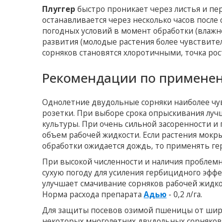
Плуггер
быстро проникает через листья и пе
останавливается через несколько часов после
погодных условий в момент обработки (влажно
развития (молодые растения более чувствител
сорняков становятся хлоротичными, точка рост
Рекомендации по примене
Однолетние двудольные сорняки наиболее чув
розетки. При выборе срока опрыскивания луч
культуры. При очень сильной засоренности и 
объем рабочей жидкости. Если растения мокрые
обработки ожидается дождь, то применять ге
При высокой численности и наличия проблемны
сухую погоду для усиления гербицидного эфф
улучшает смачивание сорняков рабочей жидк
Норма расхода препарата
Адью
- 0,2 л/га.
Для защиты посевов озимой пшеницы от широк
некоторых многолетних двудольных сорняков