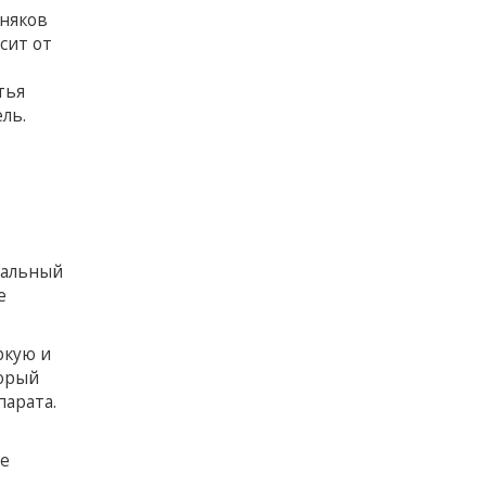
рняков
сит от
тья
ль.
е
мальный
е
ркую и
торый
арата.
же