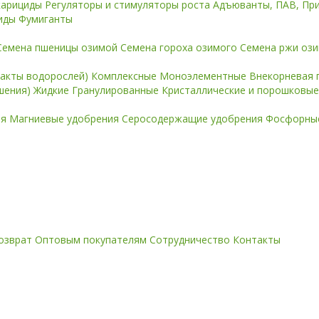
карициды
Регуляторы и стимуляторы роста
Адъюванты, ПАВ, Пр
иды
Фумиганты
Семена пшеницы озимой
Семена гороха озимого
Семена ржи оз
ракты водорослей)
Комплексные
Моноэлементные
Внекорневая 
ошения)
Жидкие
Гранулированные
Кристаллические и порошковы
ия
Магниевые удобрения
Серосодержащие удобрения
Фосфорные
озврат
Оптовым покупателям
Сотрудничество
Контакты