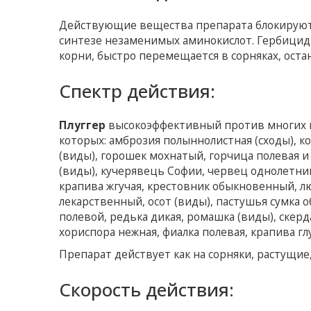
Действующие вещества препарата блокируют
синтезе незаменимых аминокислот. Гербицид 
корни, быстро перемещается в сорняках, остан
Спектр действия:
Плуггер
высокоэффективный против многих в
которых: амброзия полыннолистная (сходы), к
(виды), горошек мохнатый, горчица полевая и 
(виды), кучерявець Софии, червец однолетний,
крапива жгучая, крестовник обыкновенный, лю
лекарственный, осот (виды), пастушья сумка 
полевой, редька дикая, ромашка (виды), ске
хориспора нежная, фиалка полевая, крапива гл
Препарат действует как на сорняки, растущие,
Скорость действия: