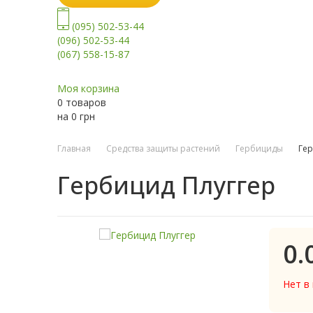
(095) 502-53-44
(096) 502-53-44
(067) 558-15-87
Моя корзина
0 товаров
на
0
грн
Главная
Средства защиты растений
Гербициды
Гер
Гербицид Плуггер
0.
Нет в