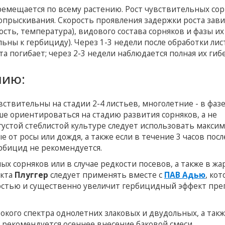
ремещается по всему растению. Рост чувствительных со
 опрыскивания. Скорость проявления задержки роста зави
сть, температура), видового состава сорняков и фазы их
ьны к гербициду). Через 1-3 недели после обработки лис
а погибает; через 2-3 недели наблюдается полная их гибе
нию:
ствительны на стадии 2-4 листьев, многолетние - в фаз
ше ориентироваться на стадию развития сорняков, а не
густой стеблистой культуре следует использовать макси
 от росы или дождя, а также если в течение 3 часов посл
рбицид не рекомендуется.
х сорняков или в случае редкости посевов, а также в жа
екта
Плуггер
следует применять вместе с
ПАВ Адью
, ко
остью и существенно увеличит гербицидный эффект преп
ого спектра однолетних злаковых и двудольных, а так
 рекомендуется осеннее внесение баковой смеси