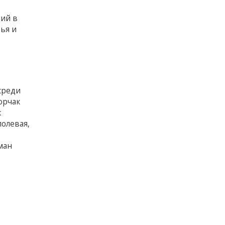
ий в
ья и
среди
орчак
к
полевая,
ман