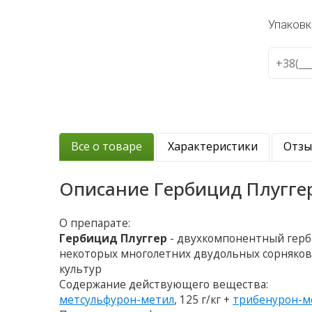
Упаковк
Все о товаре
Характеристики
Отз
Описание
Гербицид Плугге
О препарате:
Гербицид Плуггер
- двухкомпонентный герб
некоторых многолетних двудольных сорняков, 
культур
Содержание действующего вещества:
метсульфурон-метил
, 125 г/кг +
трибенурон-м