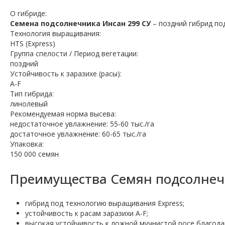
О гибриде:
Семена подсолнечника Инсан 299 СУ
– поздний гибрид по
Технология выращивания:
HTS (Express)
Группа спелости / Период вегетации:
поздний
Устойчивость к заразихе (расы):
A-F
Тип гибрида:
линолевый
Рекомендуемая норма высева:
недостаточное увлажнение: 55-60 тыс./га
достаточное увлажнение: 60-65 тыс./га
Упаковка:
150 000 семян
Преимущества Семян подсолнечн
гибрид под технологию выращивания Express;
устойчивость к расам заразихи A-F;
высокая устойчивость к ложной мучнистой росе благода