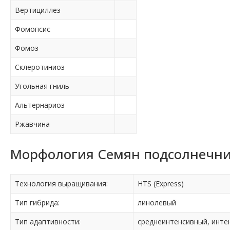
Вертициллез
Фомопсис
Фомоз
Склеротиниоз
Угольная гниль
Альтернариоз
Ржавчина
Морфология Семян подсолнечник
Технология выращивания:
HTS (Express)
Тип гибрида:
линолевый
Тип адаптивности:
среднеинтенсивный, инте