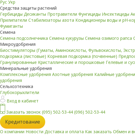
Рус
Укр
Средства защиты растений
Гербициды
Десиканты
Протравители
Фунгициды
Инсектициды
А
Прилипатели
Стабилизаторы азота
Кондиционеры воды и pH-к
Фумиганты
Семена
Семена подсолнечника
Семена кукурузы
Семена озимого рапса
Микроудобрения
Биостимуляторы (Гуматы, Аминокислоты, Фульвокислоты, Экст
подкормка (листовые)
Корневая подкормка (почвенные)
Предпо
Гранулированные
Кристаллические и порошковые
Гелевые и су
Минеральные удобрения
Комплексные удобрения
Азотные удобрения
Калийные удобрен
удобрения
Сельхозтехника
Глубокорыхлители
Вход в кабинет
Заказать звонок
(095) 502-53-44
(096) 502-53-44
Кредитование
О компании
Новости
Доставка и оплата
Как заказать
Обмен и в