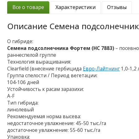
Все о товаре
Характеристики
Отзывы
Описание
Семена подсолнечник
О гибриде:
Семена подсолнечника Фортем (НС 7883)
– посевно
раннеспелой группе
Технология выращивания:
Clearfield (внесение гербицида
Евро-Лайтнинг
1,0-1,2 
Группа спелости / Период вегетации:
104-106 дней
Устойчивость к расам заразихи:
A-F
Тип гибрида:
линолевый
Рекомендуемая норма высева:
недостаточное увлажнение: 45-50 тыс./га
достаточное увлажнение: 55-60 тыс./га
Упаковка: