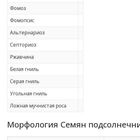
Фомоз
Фомопсис
Альтернариоз
Септориоз
Ржавчина
Белая гниль
Серая гниль
Угольная гниль
Ложная мучнистая роса
Морфология Семян подсолнечник