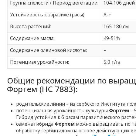
Группа спелости / Период вегетации:
104-106 дней
Устойчивость к заразихе (расы):
A-F
Высота растений:
165-180 см
Содержание масла:
49-51%
Содержание олеиновой кислоты:
–
Потенциал урожайности:
5,0 т/га
Общие рекомендации по выращ
Фортем (НС 7883):
родительские линии – из сербского Института пол
потенциальная урожайность культуры
Фортем
– 
Гибрид устойчив к 6 расам паразитического расте
семена гибрида
Фортем
можно выращивать по т
обработку гербицидом на основе действующих ве