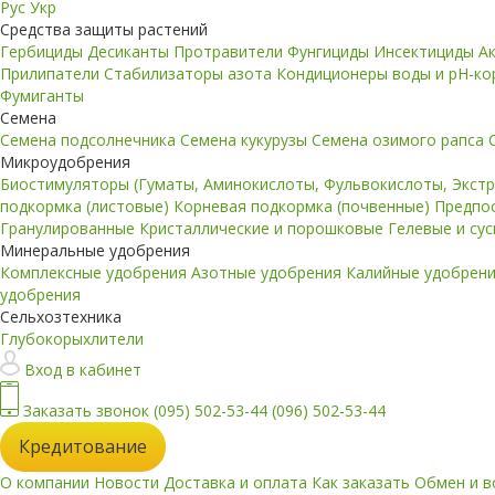
Рус
Укр
Средства защиты растений
Гербициды
Десиканты
Протравители
Фунгициды
Инсектициды
А
Прилипатели
Стабилизаторы азота
Кондиционеры воды и pH-к
Фумиганты
Семена
Семена подсолнечника
Семена кукурузы
Семена озимого рапса
Микроудобрения
Биостимуляторы (Гуматы, Аминокислоты, Фульвокислоты, Экст
подкормка (листовые)
Корневая подкормка (почвенные)
Предпо
Гранулированные
Кристаллические и порошковые
Гелевые и су
Минеральные удобрения
Комплексные удобрения
Азотные удобрения
Калийные удобрен
удобрения
Сельхозтехника
Глубокорыхлители
Вход в кабинет
Заказать звонок
(095) 502-53-44
(096) 502-53-44
Кредитование
О компании
Новости
Доставка и оплата
Как заказать
Обмен и в