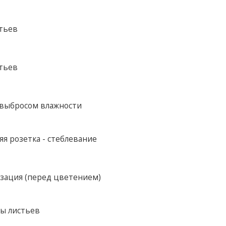
стьев
стьев
 выбросом влажности
я розетка - стеблевание
зация (перед цветением)
ры листьев