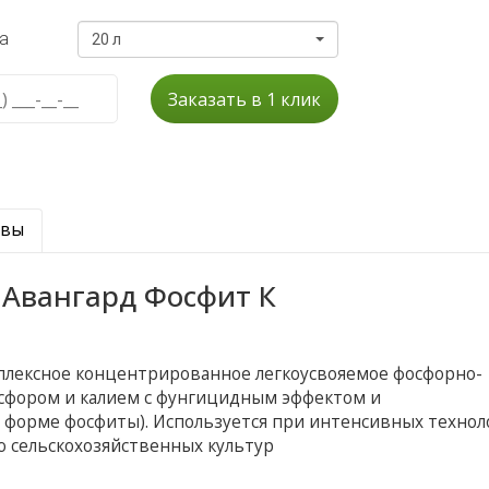
а
20 л
Заказать в 1 клик
ывы
Авангард Фосфит К
плексное концентрированное легкоусвояемое фосфорно-
осфором и калием с фунгицидным эффектом и
форме фосфиты). Используется при интенсивных технол
сельскохозяйственных культур