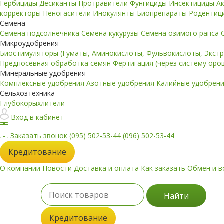
Гербициды
Десиканты
Протравители
Фунгициды
Инсектициды
А
корректоры
Пеногасители
Инокулянты
Биопрепараты
Родентиц
Семена
Семена подсолнечника
Семена кукурузы
Семена озимого рапса
Микроудобрения
Биостимуляторы (Гуматы, Аминокислоты, Фульвокислоты, Экст
Предпосевная обработка семян
Фертигация (через систему ор
Минеральные удобрения
Комплексные удобрения
Азотные удобрения
Калийные удобрен
Сельхозтехника
Глубокорыхлители
Вход в кабинет
Заказать звонок
(095) 502-53-44
(096) 502-53-44
Кредитование
О компании
Новости
Доставка и оплата
Как заказать
Обмен и в
Найти
Кредитование