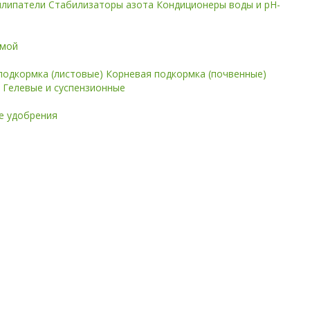
илипатели
Стабилизаторы азота
Кондиционеры воды и pH-
имой
подкормка (листовые)
Корневая подкормка (почвенные)
е
Гелевые и суспензионные
 удобрения