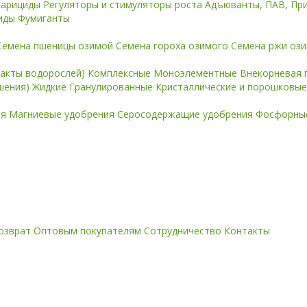
карициды
Регуляторы и стимуляторы роста
Адъюванты, ПАВ, Пр
иды
Фумиганты
Семена пшеницы озимой
Семена гороха озимого
Семена ржи оз
ракты водорослей)
Комплексные
Моноэлементные
Внекорневая 
ошения)
Жидкие
Гранулированные
Кристаллические и порошковы
ия
Магниевые удобрения
Серосодержащие удобрения
Фосфорные
озврат
Оптовым покупателям
Сотрудничество
Контакты