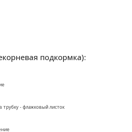
екорневая подкормка):
ие
 трубку - флажковый листок
ение