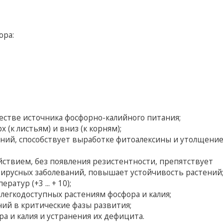
ора:
естве источника фосфорно-калийного питания;
 (к листьям) и вниз (к корням);
ний, способствует выработке фитоалексины и утолщени
твием, без появления резистентности, препятствует
ирусных заболеваний, повышает устойчивость растений
атур (+3 ... + 10);
легкодоступных растениям фосфора и калия;
ий в критические фазы развития;
а и калия и устранения их дефицита.