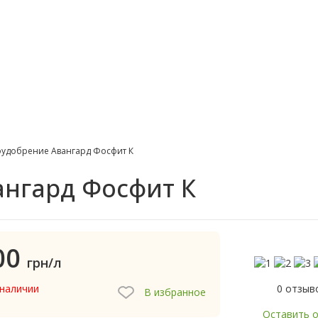
удобрение Авангард Фосфит К
нгард Фосфит К
00
грн/л
0 отзыв
 наличии
В избранное
Оставить 