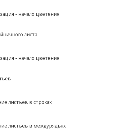
зация - начало цветения
ойничного листа
зация - начало цветения
стьев
ие листьев в строках
ние листьев в междурядьях