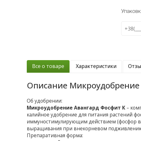
Упаковк
Все о товаре
Характеристики
Отз
Описание
Микроудобрение 
Об удобрении:
Микроудобрение Авангард Фосфит К
– ком
калийное удобрение для питания растений ф
иммуностимулирующим действием (фосфор в 
выращивания при внекорневом подживлению 
Препаративная форма: