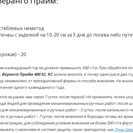
еранго Прайм:
 стеблевых нематод
чвы с заделкой на 10-20 см за 3 дня до посева либо пут
рожая) - 20
ин календарный год не должно превышать 500 г/га. При обработке п
.
Веранго Прайм 400 SC, КС
можно вносить в почву один раз в два го
од независимо от препаративной формы и способа внесения. Не вноси
течение одного календарного года.
тся не ранее чем через 7 суток после первой. Не применять позже ук
хода людей для проведения механизированных/ручных работ: после 
 для механизированных и ручных работ – 3 суток; после капельного 
ок и ручных работ – 7 суток; после внесения в борозды почвы во вре
регистрации, для соблюдения условия внесения не более 500 г/га флуо
вывать с наличием в системе защиты таких препаратов, как
Луна Сен