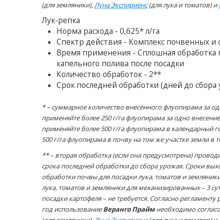
(для земляники),
Луна Экспириенс
(для лука и томатов) и
Лук-репка
Норма расхода - 0,625* л/га
Спектр действия - Комплекс почвенных и
Время применения - Сплошная обработка по
капельного полива после посадки
Количество обработок - 2**
Срок последней обработки (дней до сбора у
* – суммарное количество внесённого флуопирама за од
применяйте более 250 г/га флуопирама за одно внесение
применяйте более 500 г/га флуопирама в календарный г
500 г/га флуопирама в почву на том же участке земли в 
** – вторая обработка (если она предусмотрена) проводи
срока последней обработки до сбора урожая. Сроки вы
обработки почвы для посадки лука, томатов и земляники
лука, томатов и земляники для механизированных – 3 сут
посадки картофеля – не требуется. Согласно регламенту 
год использование
Веранго Прайм
необходимо согласо