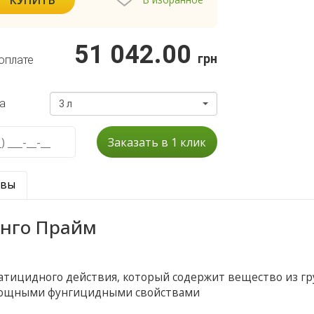
51 042.00
грн
оплате
а
3 л
Заказать в 1 клик
ывы
анго Прайм
атицидного действия, который содержит вещество из г
 мощными фунгицидными свойствами