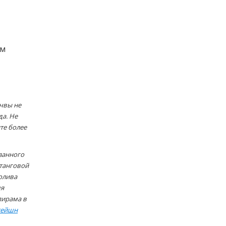
ём
очвы не
да. Не
те более
азанного
штанговой
полива
мя
пирама в
сейшн