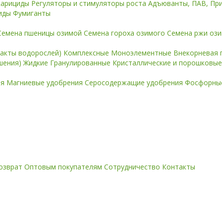
карициды
Регуляторы и стимуляторы роста
Адъюванты, ПАВ, Пр
иды
Фумиганты
Семена пшеницы озимой
Семена гороха озимого
Семена ржи оз
ракты водорослей)
Комплексные
Моноэлементные
Внекорневая 
ошения)
Жидкие
Гранулированные
Кристаллические и порошковы
ия
Магниевые удобрения
Серосодержащие удобрения
Фосфорные
озврат
Оптовым покупателям
Сотрудничество
Контакты