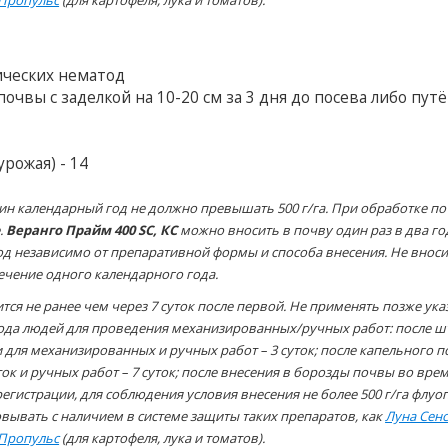
Пропульс
(для картофеля, лука и томатов).
ических нематод
чвы с заделкой на 10-20 см за 3 дня до посева либо пут
рожая) - 14
ин календарный год не должно превышать 500 г/га. При обработке п
.
Веранго Прайм 400 SC, КС
можно вносить в почву один раз в два го
од независимо от препаративной формы и способа внесения. Не вноси
течение одного календарного года.
тся не ранее чем через 7 суток после первой. Не применять позже ук
хода людей для проведения механизированных/ручных работ: после 
 для механизированных и ручных работ – 3 суток; после капельного 
ок и ручных работ – 7 суток; после внесения в борозды почвы во вре
регистрации, для соблюдения условия внесения не более 500 г/га флуо
вывать с наличием в системе защиты таких препаратов, как
Луна Сен
Пропульс
(для картофеля, лука и томатов).