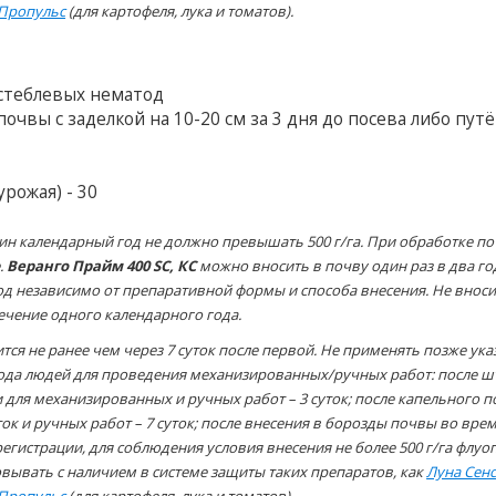
Пропульс
(для картофеля, лука и томатов).
 стеблевых нематод
чвы с заделкой на 10-20 см за 3 дня до посева либо пут
рожая) - 30
ин календарный год не должно превышать 500 г/га. При обработке п
.
Веранго Прайм 400 SC, КС
можно вносить в почву один раз в два го
од независимо от препаративной формы и способа внесения. Не вноси
течение одного календарного года.
тся не ранее чем через 7 суток после первой. Не применять позже ук
хода людей для проведения механизированных/ручных работ: после 
 для механизированных и ручных работ – 3 суток; после капельного 
ок и ручных работ – 7 суток; после внесения в борозды почвы во вре
регистрации, для соблюдения условия внесения не более 500 г/га флуо
вывать с наличием в системе защиты таких препаратов, как
Луна Сен