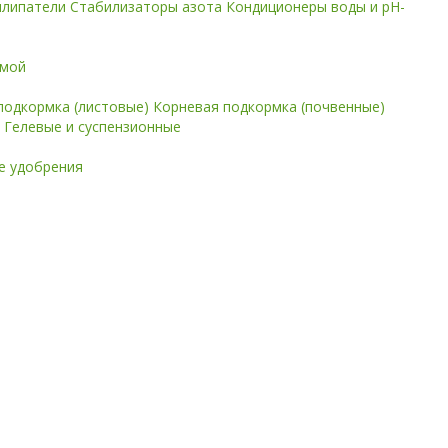
илипатели
Стабилизаторы азота
Кондиционеры воды и pH-
имой
подкормка (листовые)
Корневая подкормка (почвенные)
е
Гелевые и суспензионные
 удобрения