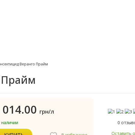
нсектицид Веранго Прайм
 Прайм
 014.00
грн/л
0 отзыв
в наличии
Оставить 
КУПИТЬ
В избранное