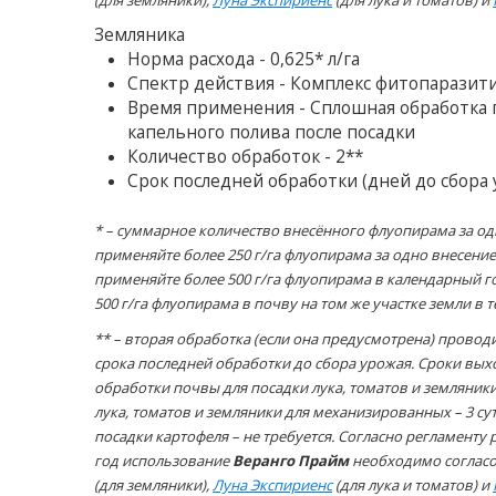
(для земляники),
Луна Экспириенс
(для лука и томатов) и
Земляника
Норма расхода - 0,625* л/га
Спектр действия - Комплекс фитопаразит
Время применения - Сплошная обработка по
капельного полива после посадки
Количество обработок - 2**
Срок последней обработки (дней до сбора у
* – суммарное количество внесённого флуопирама за од
применяйте более 250 г/га флуопирама за одно внесение
применяйте более 500 г/га флуопирама в календарный г
500 г/га флуопирама в почву на том же участке земли в 
** – вторая обработка (если она предусмотрена) проводи
срока последней обработки до сбора урожая. Сроки вы
обработки почвы для посадки лука, томатов и земляники
лука, томатов и земляники для механизированных – 3 сут
посадки картофеля – не требуется. Согласно регламенту 
год использование
Веранго Прайм
необходимо согласо
(для земляники),
Луна Экспириенс
(для лука и томатов) и