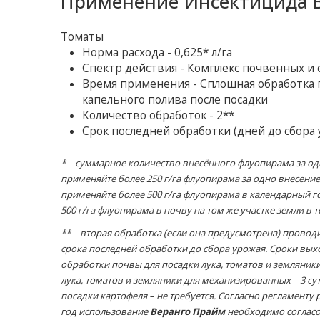
Применение Инсектицида В
Томаты
Норма расхода - 0,625* л/га
Спектр действия - Комплекс почвенных и
Время применения - Сплошная обработка по
капельного полива после посадки
Количество обработок - 2**
Срок последней обработки (дней до сбора у
* – суммарное количество внесённого флуопирама за од
применяйте более 250 г/га флуопирама за одно внесение
применяйте более 500 г/га флуопирама в календарный г
500 г/га флуопирама в почву на том же участке земли в 
** – вторая обработка (если она предусмотрена) проводи
срока последней обработки до сбора урожая. Сроки вы
обработки почвы для посадки лука, томатов и земляники
лука, томатов и земляники для механизированных – 3 сут
посадки картофеля – не требуется. Согласно регламенту 
год использование
Веранго Прайм
необходимо согласо