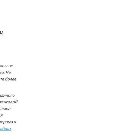
ём
очвы не
да. Не
те более
азанного
штанговой
полива
мя
пирама в
сейшн