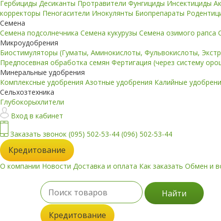
Гербициды
Десиканты
Протравители
Фунгициды
Инсектициды
А
корректоры
Пеногасители
Инокулянты
Биопрепараты
Родентиц
Семена
Семена подсолнечника
Семена кукурузы
Семена озимого рапса
Микроудобрения
Биостимуляторы (Гуматы, Аминокислоты, Фульвокислоты, Экст
Предпосевная обработка семян
Фертигация (через систему ор
Минеральные удобрения
Комплексные удобрения
Азотные удобрения
Калийные удобрен
Сельхозтехника
Глубокорыхлители
Вход в кабинет
Заказать звонок
(095) 502-53-44
(096) 502-53-44
Кредитование
О компании
Новости
Доставка и оплата
Как заказать
Обмен и в
Найти
Кредитование