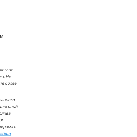
ем
очвы не
да. Не
те более
азанного
штанговой
полива
мя
пирама в
сейшн