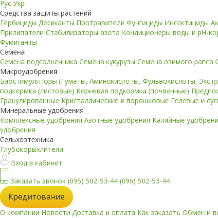
Рус
Укр
Средства защиты растений
Гербициды
Десиканты
Протравители
Фунгициды
Инсектициды
А
Прилипатели
Стабилизаторы азота
Кондиционеры воды и pH-к
Фумиганты
Семена
Семена подсолнечника
Семена кукурузы
Семена озимого рапса
Микроудобрения
Биостимуляторы (Гуматы, Аминокислоты, Фульвокислоты, Экст
подкормка (листовые)
Корневая подкормка (почвенные)
Предпо
Гранулированные
Кристаллические и порошковые
Гелевые и су
Минеральные удобрения
Комплексные удобрения
Азотные удобрения
Калийные удобрен
удобрения
Сельхозтехника
Глубокорыхлители
Вход в кабинет
Заказать звонок
(095) 502-53-44
(096) 502-53-44
Кредитование
О компании
Новости
Доставка и оплата
Как заказать
Обмен и в