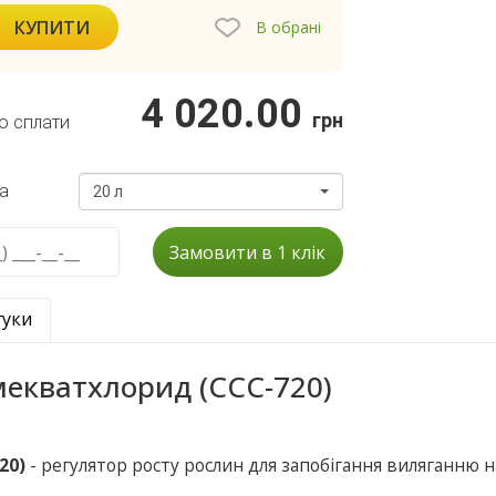
КУПИТИ
В обрані
4 020.00
грн
о сплати
а
20 л
Замовити в 1 клік
гуки
мекватхлорид (ССС-720)
20)
- регулятор росту рослин для запобігання виляганню н