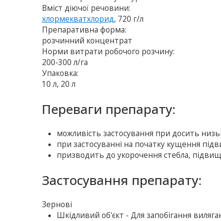
Вміст діючої речовини:
хлормекватхлорид
, 720 г/л
Препаративна форма:
розчинний концентрат
Норми витрати робочого розчину:
200-300 л/га
Упаковка:
10 л, 20 л
Переваги препарату:
можливість застосування при досить низь
при застосуванні на початку кущення під
призводить до укорочення стебла, підвищу
Застосування препарату:
Зернові
Шкiдливий об'єкт - Для запобігання виляга