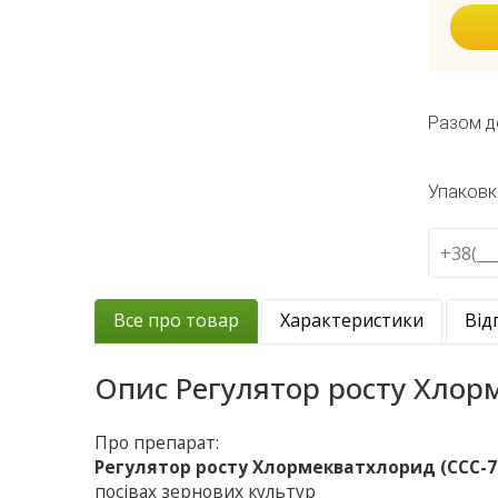
Разом д
Упаковк
Все про товар
Характеристики
Від
Опис
Регулятор росту Хлор
Про препарат:
Регулятор росту Хлормекватхлорид (ССС-7
посівах зернових культур