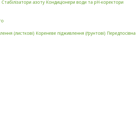
і
Стабілізатори азоту
Кондиціонери води та pH-коректори
го
лення (листкові)
Кореневе підживлення (ґрунтові)
Передпосівна