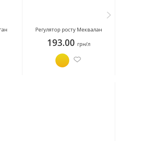
ган
Регулятор росту Меквалан
Хло
193.00
грн/л