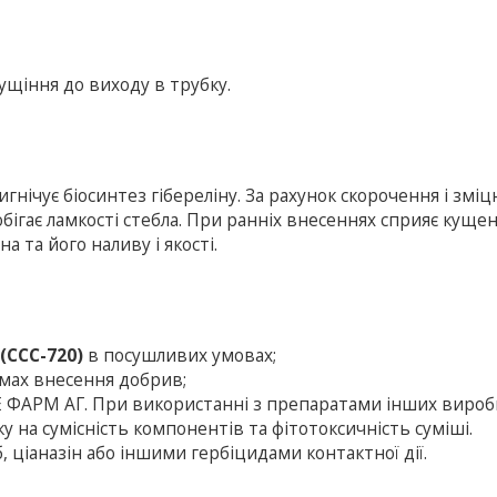
ущіння до виходу в трубку.
гнічує біосинтез гібереліну. За рахунок скорочення і змі
обігає ламкості стебла. При ранніх внесеннях сприяє куще
а та його наливу і якості.
(ССС-720)
в посушливих умовах;
рмах внесення добрив;
 ФАРМ АГ. При використанні з препаратами інших вироб
на сумісність компонентів та фітотоксичність суміші.
 ціаназін або іншими гербіцидами контактної дії.