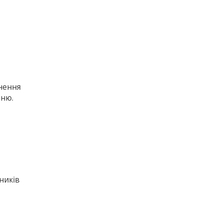
цнення
нню.
ників