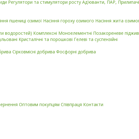
циди
Регулятори та стимулятори росту
Ад'юванти, ПАР, Прилипач
іння пшениці озимої
Насіння гороху озимого
Насіння жита озимо
кти водоростей)
Комплексні
Моноелементні
Позакореневе піджив
ульовані
Кристалічні та порошкові
Гелеві та суспензійні
обрива
Сірковмісні добрива
Фосфорні добрива
вернення
Оптовим покупцям
Співпраця
Контакти