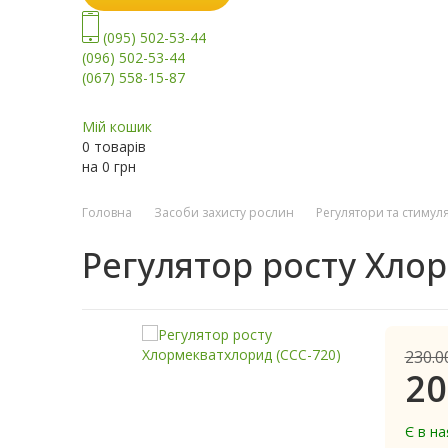
(095) 502-53-44
(096) 502-53-44
(067) 558-15-87
Мій кошик
0 товарів
на
0
грн
Головна
Засоби захисту рослин
Регулятори та стимул
Регулятор росту Хло
230.0
20
Є в на