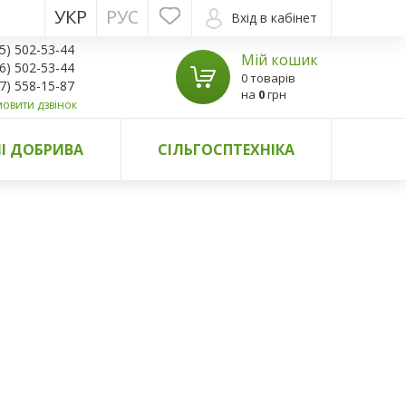
УКР
РУС
Вхід в кабінет
5) 502-53-44
Мій кошик
6) 502-53-44
0 товарів
7) 558-15-87
на
0
грн
овити дзвінок
І ДОБРИВА
СІЛЬГОСПТЕХНІКА