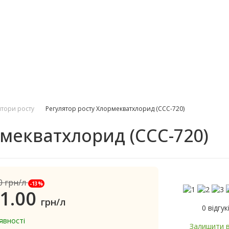
ятори росту
Регулятор росту Хлормекватхлорид (ССС-720)
рмекватхлорид (ССС-720)
0
грн/л
-13%
1.00
грн/л
0 відгук
явності
Залишити в