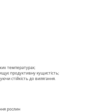
ких температурах;
вищує продуктивну кущистість;
ючи стійкість до вилягання.
ння рослин