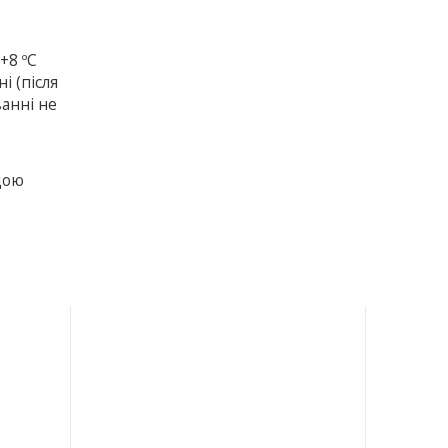
+8 ºС
і (після
анні не
щою