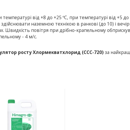
мпературі від +8 до +25 ºС, при температурі від +5 до 
дійснювати наземною технікою в ранкові (до 10) і вечірн
ах. Швидкість повітря при дрібно-крапельному обприскув
ельному - 4 м/с.
улятор росту Хлормекватхлорид (ССС-720)
за найкра