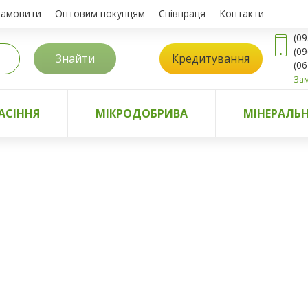
замовити
Оптовим покупцям
Співпраця
Контакти
(09
(09
Знайти
Кредитування
(06
Зам
АСІННЯ
МІКРОДОБРИВА
МІНЕРАЛЬН