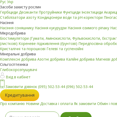
Рус
Укр
Засоби захисту рослин
Гербіциди
Десиканти
Протруйники
Фунгіциди
Інсектициди
Акари
Стабілізатори азоту
Кондиціонери води та pH-коректори
Пінога
Насіння
Насіння соняшнику
Насіння кукурудзи
Насіння озимого ріпаку
Нас
Мікродобрива
Біостимулятори (Гумати, Амінокислоти, Фульвокислоти, Екстра
(листкові)
Кореневе підживлення (ґрунтові)
Передпосівна обробк
Кристалічні та порошкові
Гелеві та суспензійні
Мінеральні добрива
Комплексні добрива
Азотні добрива
Калійні добрива
Магнієві д
Сільгосптехніка
Глибокорозпушувачі
Вхід в кабінет
Замовити дзвінок
(095) 502-53-44
(096) 502-53-44
Кредитування
Про компанію
Новини
Доставка і оплата
Як замовити
Обмін і по