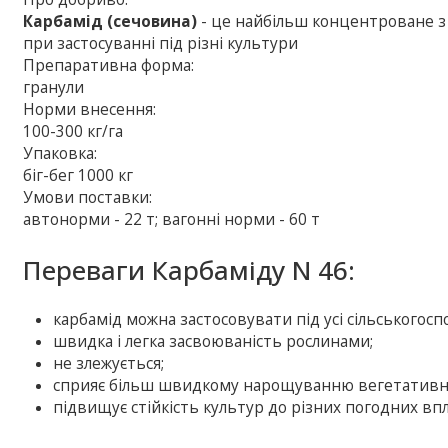
Карбамід (сечовина)
- це найбільш концентроване з
при застосуванні під різні культури
Препаративна форма:
гранули
Норми внесення:
100-300 кг/га
Упаковка:
біг-бег 1000 кг
Умови поставки:
автонорми - 22 т; вагонні норми - 60 т
Переваги Карбаміду N 46:
карбамід можна застосовувати під усі сільськогоспо
швидка і легка засвоюваність рослинами;
не злежується;
сприяє більш швидкому нарощуванню вегетативно
підвищує стійкість культур до різних погодних впл