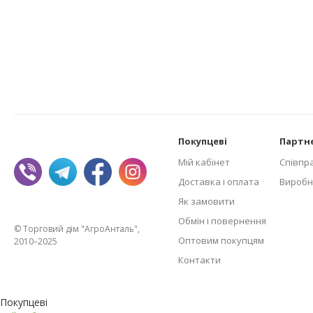
Покупцеві
Партн
Мій кабінет
Співпр
Доставка і оплата
Виробн
Як замовити
Обмін і повернення
© Торговий дім "АгроАнталь",
Оптовим покупцям
2010–2025
Контакти
Покупцеві