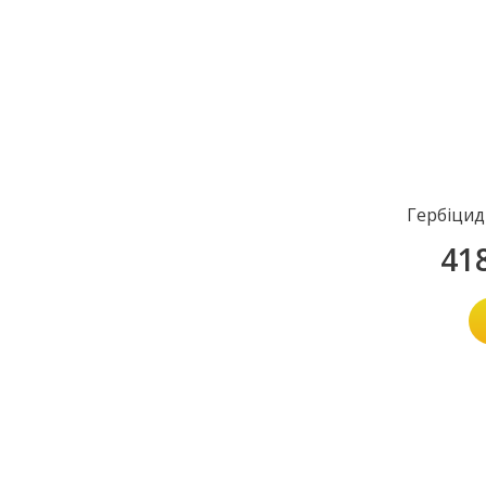
Гербіцид
41