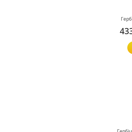
Герб
43
Гербі