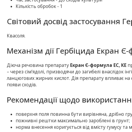
Кількість обробок - 1
Світовий досвід застосування Г
Квасоля.
Механізм дії Гербіцида Екран Є-
Діюча речовина препарату
Екран Є-формула ЕС, КЕ
пр
– через сім’ядолі, призводячи до загибелі внаслідок ін
ланцюгових жирних кислот. Дія препарату впливає на 
появи сходів.
Рекомендації щодо використанн
поверхня поля повинна бути вирівняна, дрібно груд
пожнивні рештки максимально зароблені в грунт;
норма внесення коригується від вмісту гумусу та м