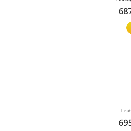
68
Гер
69