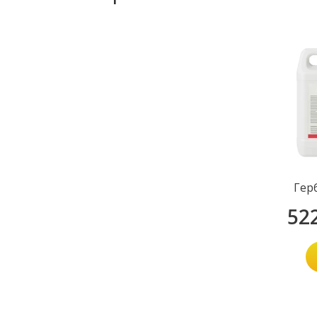
Гер
52