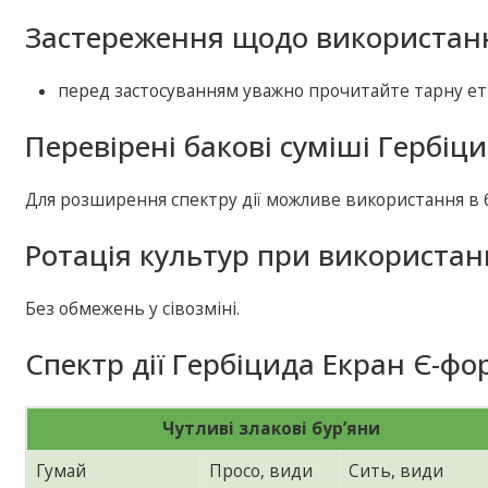
Застереження щодо використанн
перед застосуванням уважно прочитайте тарну ет
Перевірені бакові суміші Гербіц
Для розширення спектру дії можливе використання в
Ротація культур при використан
Без обмежень у сівозміні.
Спектр дії Гербіцида Екран Є-фо
Чутливі злакові бур’яни
Гумай
Просо, види
Сить, види