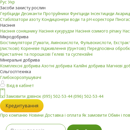
Рус
Укр
Засоби захисту рослин
Гербіциди
Десиканти
Протруйники
Фунгіциди
Інсектициди
Акари
Стабілізатори азоту
Кондиціонери води та pH-коректори
Пінога
Насіння
Насіння соняшнику
Насіння кукурудзи
Насіння озимого ріпаку
Нас
Мікродобрива
Біостимулятори (Гумати, Амінокислоти, Фульвокислоти, Екстра
(листкові)
Кореневе підживлення (ґрунтові)
Передпосівна обробк
Кристалічні та порошкові
Гелеві та суспензійні
Мінеральні добрива
Комплексні добрива
Азотні добрива
Калійні добрива
Магнієві д
Сільгосптехніка
Глибокорозпушувачі
Вхід в кабінет
Замовити дзвінок
(095) 502-53-44
(096) 502-53-44
Кредитування
Про компанію
Новини
Доставка і оплата
Як замовити
Обмін і по