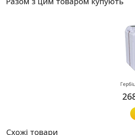
Разом з цим товаром купують
Гербі
26
Схожі товари