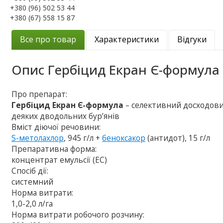
+380 (96) 502 53 44
+380 (67) 558 15 87
Все про товар
Характеристики
Відгуки
Опис
Гербіцид Екран Є-формула
Про препарат:
Гербіцид Екран Є-формула
– селективний досходови
деяких дводольних бур’янів
Вміст діючої речовини:
S-метолахлор
, 945 г/л +
беноксакор
(антидот), 15 г/л
Препаративна форма:
концентрат емульсії (EC)
Спосіб дії:
системний
Норма витрати:
1,0-2,0 л/га
Норма витрати робочого розчину: