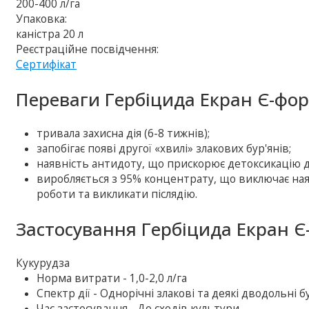
200-400 л/га
Упаковка:
каністра 20 л
Реєстраційне посвідчення:
Сертифікат
Переваги Гербіцида Екран Є-фо
тривала захисна дія (6-8 тижнів);
запобігає появі другої «хвилі» злакових бур'янів;
наявність антидоту, що прискорює детоксикацію д
виробляється з 95% концентрату, що виключає ная
роботи та викликати післядію.
Застосування Гербіцида Екран Є
Кукурудза
Норма витрати - 1,0-2,0 л/га
Спектр дії - Однорічні злакові та деякі дводольні б
Час застосування - До сходів культури