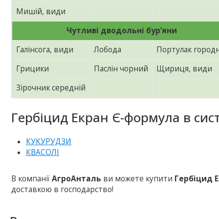
Мишій, види
Чутливі дводольні бур’яни
Галінсога, види
Лобода
Портулак город
Грицики
Паслін чорний
Щириця, види
Зірочник середній
Гербіцид Екран Є-формула в сист
КУКУРУДЗИ
КВАСОЛІ
В компанії
АгроАнталь
ви можете купити
Гербіцид 
доставкою в господарство!