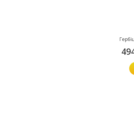
Гербі
49