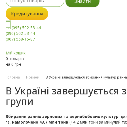
Знайти
Кредитування
(095) 502-53-44
(096) 502-53-44
(067) 558-15-87
Мій кошик
0 товарів
на
0
грн
Головна
Новини
В Україні завершується збирання культур раннь
В Україні завершується 
групи
Збирання ранніх зернових та зернобобових культур
про
га,
намолочено 43,7 млн тонн
(+4,2 млн тонн за минулий т