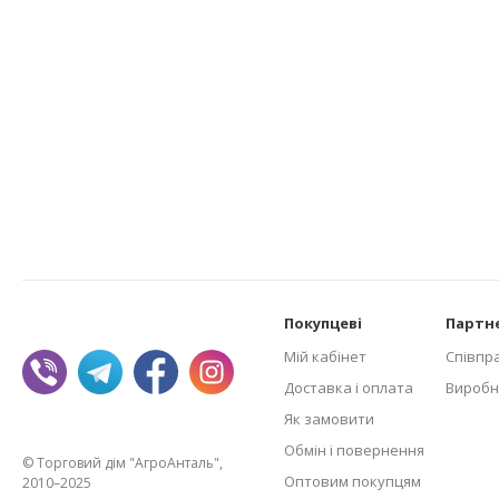
Покупцеві
Партн
Мій кабінет
Співпр
Доставка і оплата
Виробн
Як замовити
Обмін і повернення
© Торговий дім "АгроАнталь",
Оптовим покупцям
2010–2025