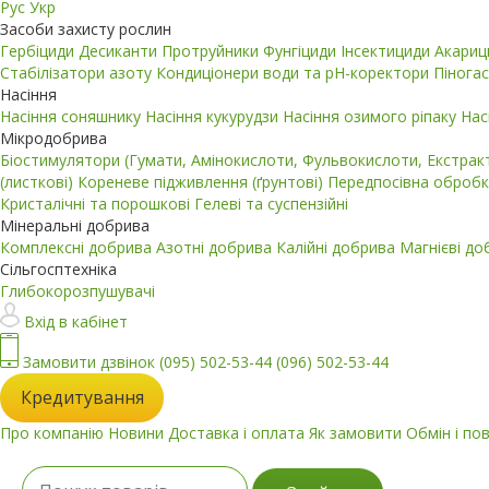
Рус
Укр
Засоби захисту рослин
Гербіциди
Десиканти
Протруйники
Фунгіциди
Інсектициди
Акари
Стабілізатори азоту
Кондиціонери води та pH-коректори
Пінога
Насіння
Насіння соняшнику
Насіння кукурудзи
Насіння озимого ріпаку
Нас
Мікродобрива
Біостимулятори (Гумати, Амінокислоти, Фульвокислоти, Екстра
(листкові)
Кореневе підживлення (ґрунтові)
Передпосівна обробк
Кристалічні та порошкові
Гелеві та суспензійні
Мінеральні добрива
Комплексні добрива
Азотні добрива
Калійні добрива
Магнієві д
Сільгосптехніка
Глибокорозпушувачі
Вхід в кабінет
Замовити дзвінок
(095) 502-53-44
(096) 502-53-44
Кредитування
Про компанію
Новини
Доставка і оплата
Як замовити
Обмін і по