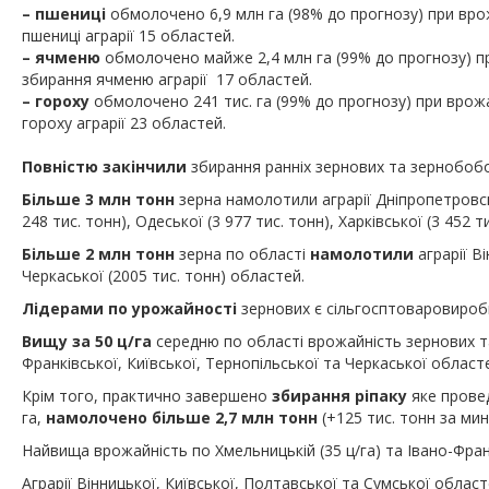
– пшениці
обмолочено 6,9 млн га (98% до прогнозу) при вро
пшениці аграрії 15 областей.
– ячменю
обмолочено майже 2,4 млн га (99% до прогнозу) пр
збирання ячменю аграрії 17 областей.
– гороху
обмолочено 241 тис. га (99% до прогнозу) при врожа
гороху аграрії 23 областей.
Повністю закінчили
збирання ранніх зернових та зернобобо
Більше 3 млн тонн
зерна намолотили аграрії
Дніпропетровськ
248 тис. тонн), Одеської (3 977 тис. тонн), Харківської (3 452 
Більше 2 млн тонн
зерна по області
намолотили
аграрії Ві
Черкаської (2005 тис. тонн) областей.
Лідерами по урожайності
зернових є сільгосптоваровиробн
Вищу за 50 ц/га
середню по області врожайність зернових т
Франківської, Київської, Тернопільської та Черкаської област
Крім того, практично завершено
збирання ріпаку
яке прове
га,
намолочено більше 2,7 млн тонн
(+125 тис. тонн за ми
Найвища врожайність по Хмельницькій (35 ц/га) та Івано-Франкі
Аграрії Вінницької, Київської, Полтавської та Сумської облас